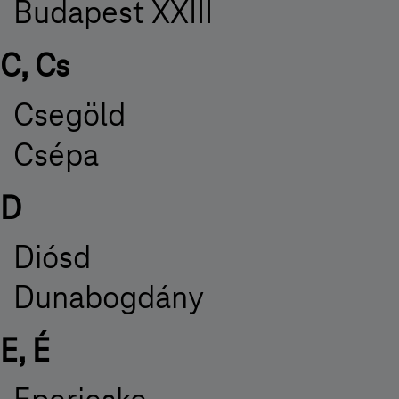
Budapest XXIII
C, Cs
Csegöld
Csépa
D
Diósd
Dunabogdány
E, É