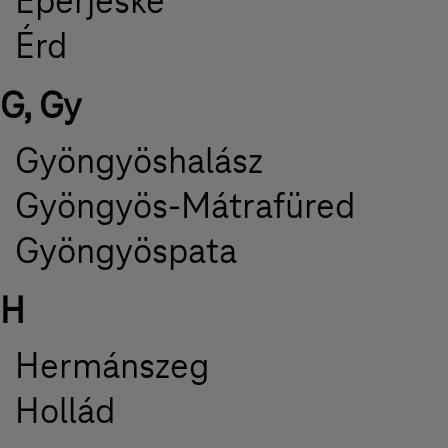
Eperjeske
Érd
G, Gy
Gyöngyöshalász
Gyöngyös-Mátrafüred
Gyöngyöspata
H
Hermánszeg
Hollád