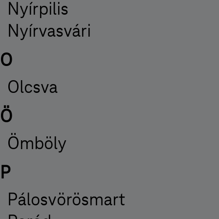
Nyírpilis
Nyírvasvári
O
Olcsva
Ö
Ömböly
P
Pálosvörösmart