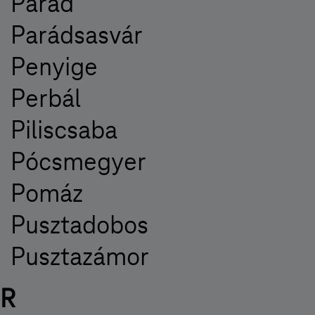
Parád
Parádsasvár
Penyige
Perbál
Piliscsaba
Pócsmegyer
Pomáz
Pusztadobos
Pusztazámor
R