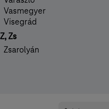
Varászló
Vasmegyer
Visegrád
Z, Zs
Zsarolyán