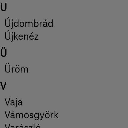
U
Újdombrád
Újkenéz
Ü
Üröm
V
Vaja
Vámosgyörk