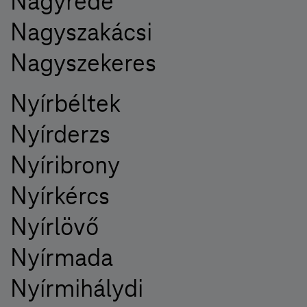
Nagyréde
Nagyszakácsi
Nagyszekeres
Nyírbéltek
Nyírderzs
Nyíribrony
Nyírkércs
Nyírlövő
Nyírmada
Nyírmihálydi