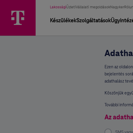
Üzletág választó
Kiválasztott üzletág
Lakossági
Üzleti
Vállalati megoldások
Nagyker
Rólu
Elsődleges navigáció
Készülékek
Szolgáltatások
Ügyintéz
Adatha
Ezen az oldalon
bejelentés sorá
adathalász te
Köszönjük egy
További informác
Az adatha
SMS vagy 