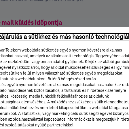
mail küldés időpontja
ájárulás a sütikhez és más hasonló technológiá
ar Telekom weboldala sütiket és egyéb nyomon követésre alkalmas
ásokat használ, amelyek az alkalmazott technológia függvényében ada
(óra:perc):
ak az eszközödön, vagy onnan adatot gyűjtenek. Kérjük, az alábbi gombo
égével nyilatkozz arról, hogy az oldal működéséhez szükséges és így min
solt sütiken felül milyen választható sütiket és egyéb megoldásokat
lhatunk a weboldalunkon történő böngészésed során.
t és egyéb nyomon követésre alkalmas megoldásokat használunk az old
elő működésének biztosításához, a tartalmak és hirdetések személyre
ához, közösségi média funkciók felkínálásához és az oldalunk
tottságának elemzéséhez. A működéshez szükséges sütik elengedhetet
ldal működéséhez és nem lehet kikapcsolni őket a weboldal látogatása
erünkből. A statisztikai, vagy marketing célú sütik segítségével bizonyos
lési tájékoztató
ben az oldalhasználattal kapcsolatos információkat is megosztjuk hirdet
si szolgáltatásokat nyújtó partnereinkkel.