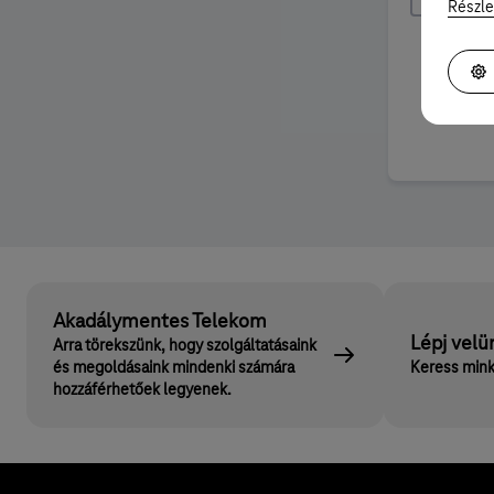
Önként
Részle
céljáb
kezel
Akadálymentes Telekom
Lépj velü
Arra törekszünk, hogy szolgáltatásaink
és megoldásaink mindenki számára
Keress mink
hozzáférhetőek legyenek.