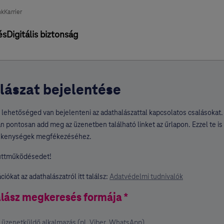
nk
Karrier
és
Digitális biztonság
lászat bejelentése
 lehetőséged van bejelenteni az adathalászattal kapcsolatos csalásokat. 
n pontosan add meg az üzenetben található linket az űrlapon. Ezzel te is 
vékenységek megfékezéséhez.
üttműködésedet!
iókat az adathalászatról itt találsz:
Adatvédelmi tudnivalók
lász megkeresés formája *
üzenetküldő alkalmazás (pl. Viber, WhatsApp)