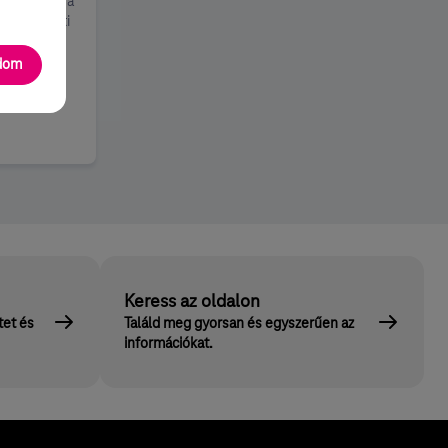
kivizsgálása
tak szerinti
adom
Keress az oldalon
tet és
Találd meg gyorsan és egyszerűen az
információkat.