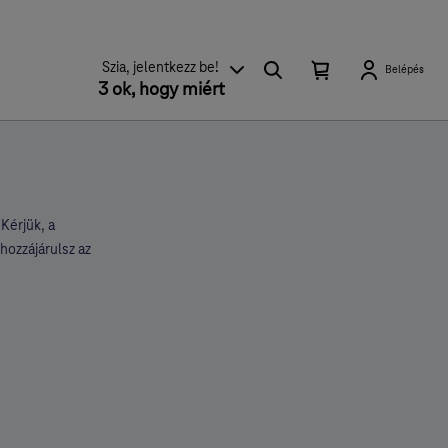
Keresés
Kosárban található elemek száma 0
Kosár lenyitása
Szia, jelentkezz be!
Belépés
3 ok, hogy miért
Kérjük, a
hozzájárulsz az