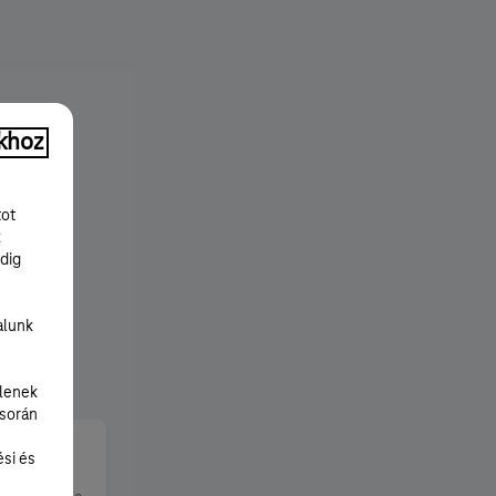
khoz
tot
k
dig
alunk
lenek
 során
ési és