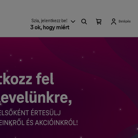
Keresés
Kosárban
Kosár
Szia, jelentkezz be!
Belépés
található
3 ok, hogy miért
lenyitása
elemek
száma
0