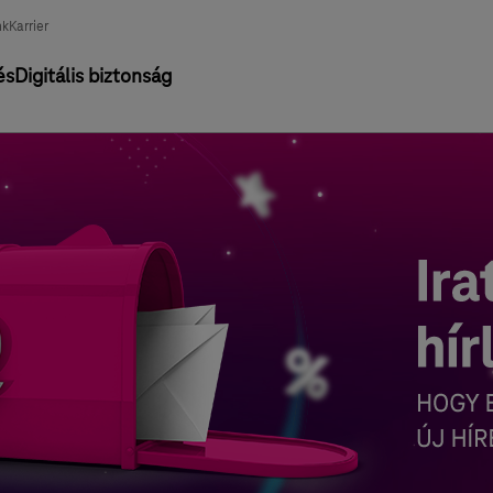
nk
Karrier
és
Digitális biztonság