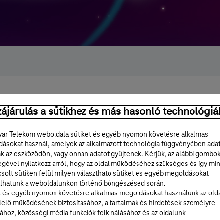
ájárulás a sütikhez és más hasonló technológiá
ar Telekom weboldala sütiket és egyéb nyomon követésre alkalmas
ásokat használ, amelyek az alkalmazott technológia függvényében ada
ak az eszközödön, vagy onnan adatot gyűjtenek. Kérjük, az alábbi gombo
égével nyilatkozz arról, hogy az oldal működéséhez szükséges és így min
solt sütiken felül milyen választható sütiket és egyéb megoldásokat
lhatunk a weboldalunkon történő böngészésed során.
t és egyéb nyomon követésre alkalmas megoldásokat használunk az old
elő működésének biztosításához, a tartalmak és hirdetések személyre
ához, közösségi média funkciók felkínálásához és az oldalunk