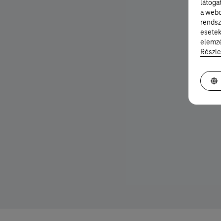
látoga
a webo
rendsz
esetek
elemzé
Részle