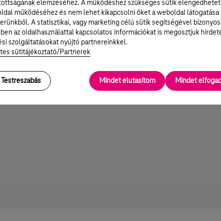
tottságának elemzéséhez. A működéshez szükséges sütik elengedhetet
ldal működéséhez és nem lehet kikapcsolni őket a weboldal látogatása
erünkből. A statisztikai, vagy marketing célú sütik segítségével bizonyos
ben az oldalhasználattal kapcsolatos információkat is megosztjuk hirdet
si szolgáltatásokat nyújtó partnereinkkel.
tes sütitájékoztató/Partnerek
Testreszabás
Mindet elutasítom
Mindet elfog