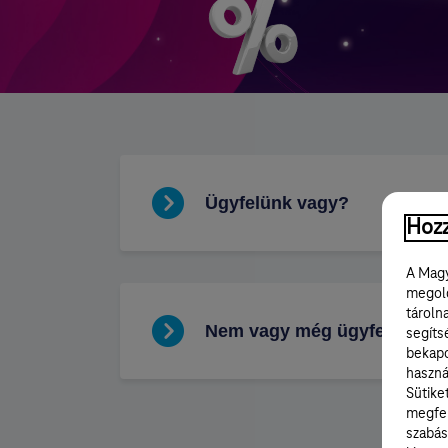
Hozz
A Magy
megold
tároln
segíts
bekapc
haszná
Sütike
megfel
szabás