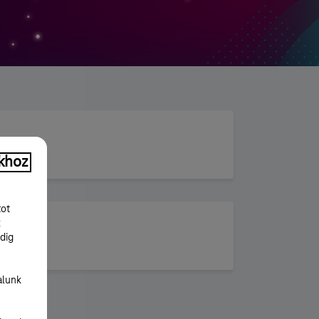
khoz
tot
k
dig
alunk