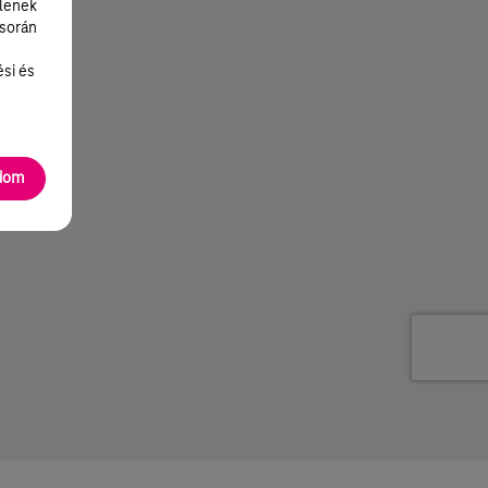
lenek
 során
ési és
adom