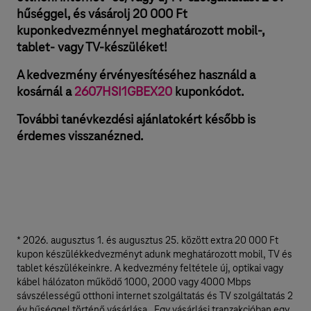
l
hűséggel, és vásárolj 20 000 Ft
é
kuponkedvezménnyel meghatározott mobil-,
tablet- vagy TV-készüléket!
k
r
A kedvezmény érvényesítéséhez használd a
kosárnál a
2607HSI1GBEX20
kuponkódot.
e
2
További tanévkezdési ajánlatokért később is
érdemes visszanézned.
0
0
0
0
F
* 2026. augusztus 1. és augusztus 25. között extra 20 000 Ft
t
kupon készülékkedvezményt adunk meghatározott mobil, TV és
tablet készülékeinkre. A kedvezmény feltétele új, optikai vagy
k
kábel hálózaton működő 1000, 2000 vagy 4000 Mbps
u
sávszélességű otthoni internet szolgáltatás és TV szolgáltatás 2
év hűséggel történő vásárlása. Egy vásárlási tranzakcióban egy