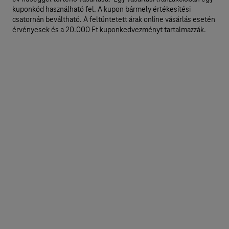
p
kuponkód használható fel. A kupon bármely értékesítési
o
csatornán beváltható. A feltüntetett árak online vásárlás esetén
érvényesek és a 20.000 Ft kuponkedvezményt tartalmazzák.
n
k
e
d
v
e
z
m
é
n
n
y