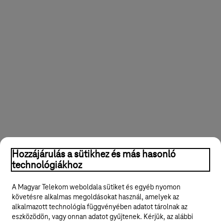
e
l
!
Hozzájárulás a sütikhez és más hasonló
technológiákhoz
A Magyar Telekom weboldala sütiket és egyéb nyomon
követésre alkalmas megoldásokat használ, amelyek az
alkalmazott technológia függvényében adatot tárolnak az
eszközödön, vagy onnan adatot gyűjtenek. Kérjük, az alábbi