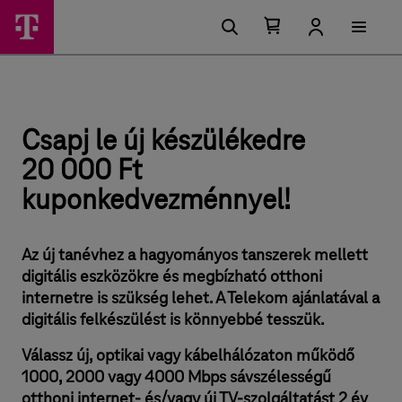
U
C
F
g
ő
Kosárban
Kosár
s
r
található
lenyitása
m
á
elemek
a
s
e
száma
i
0
p
n
l
ü
e
j
Csapj le új készülékedre
h
l
e
20 000 Ft
t
e
ő
kuponkedvezménnyel!
s
ú
é
g
j
e
Az új tanévhez a hagyományos tanszerek mellett
k
k
digitális eszközökre és megbízható otthoni
é
internetre is szükség lehet. A Telekom ajánlatával a
digitális felkészülést is könnyebbé tesszük.
s
z
Válassz új, optikai vagy kábelhálózaton működő
1000, 2000 vagy 4000 Mbps sávszélességű
ü
otthoni internet- és/vagy új TV-szolgáltatást 2 év