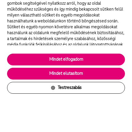
gombok segítségével nyilatkozz arról, hogy az oldal
működéséhez szükséges és így mindig bekapcsolt sütiken felül
milyen választható sütiket és egyéb megoldásokat
használhatunk a weboldalunkon történő böngészésed során.
Sütiket és egyéb nyomon követésre alkalmas megoldásokat
használunk az oldalunk megfelelő működésének biztosításához,
a tartalmak és hirdetések személyre szabásához, közösségi
média funkciók felkínálásához és az oldalunk látogatottságának
elemzéséhez. A működéshez szükséges sütik
elengedhetetlenek a weboldal működéséhez és nem lehet
Mindet elfogadom
kikapcsolni őket a weboldal látogatása során rendszerünkből. A
statisztikai, vagy marketing célú sütik segítségével bizonyos
Mindet elutasítom
esetekben az oldalhasználattal kapcsolatos információkat is
megosztjuk hirdetési és elemzési szolgáltatásokat nyújtó
partnereinkkel.
Testreszabás
Részletes sütitájékoztató/Partnerek