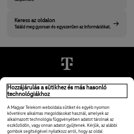
Keress az oldalon
Találd meg gyorsan és egyszerűen az információkat.
Hozzájárulás a sütikhez és más hasonló
© 2026 Magyar Telekom Nyrt.
technológiákhoz
Jogi tudnivalók
A Magyar Telekom weboldala sütiket és egyéb nyomon
követésre alkalmas megoldásokat használ, amelyek az
ÁSZF
alkalmazott technológia függvényében adatot tárolnak az
eszközödön, vagy onnan adatot gyűjtenek. Kérjük, az alábbi
Adatvédelem
gombok segítségével nyilatkozz arról, hogy az oldal