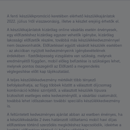
A fenti készülékpromóció keretében elérhető készülékajánlatok
2022. július 1-től visszavonásig, illetve a készlet erejéig érhetők el.
A készülékajánlatok kizárólag online vásárlás esetén érvényesek,
egy előfizetéshez kizárólag egyszer vehetők igénybe, kizárólag
lakossági előfizetők részére, továbbá más készülékkedvezménnyel
nem összevonhatók. Előfizetéssel együtt vásárolt készülék esetében
- az akcióban nyújtott kedvezményeink igénybevételének
érdekében - fizetőképesség vizsgálatra van szükség, melynek
eredményétől függően, mobil előleg befizetése is szükséges lehet,
melynek pontos összegéről az Előfizető a megrendelés
véglegesítése előtt kap tájékoztatást.
A teljes készülékkedvezmény mértékét több tényező
befolyásolhatja, az függ többek között a választott díjcsomag
kombináció költési szintjétől, a választott készülék típusra
biztosított esetleges extra kedvezménytől, a vásárlási csatornától,
továbbá lehet időszakosan további speciális készülékkedvezmény
is.
A feltüntetett kedvezményes ajánlat abban az esetben érvényes, ha
a készülékvásárlás 2 éves határozott időtartamú mobil havi díjas
előfizetésre történő szerződés megkötéshez kapcsolódik, ideértve a