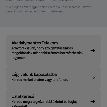
korábbi előfizetésre történő új hűség vállalást is.
A végleges árak megrendelés esetén a kosár lezárása, azaz a
vásárlás előtt közvetlenül tekinthetők meg.
Akadálymentes Telekom
Arra törekszünk, hogy szolgáltatásaink és
megoldásaink mindenki számára hozzáférhetőek
legyenek.
Lépj velünk kapcsolatba
Keress minket chaten vagy telefonon.
Üzletkereső
Keresd meg a legközelebbi üzletet és foglalj
időpontot!