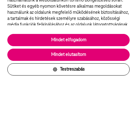
használhatunk a weboldalunkon történő böngészésed során.
Sütiket és egyéb nyomon követésre alkalmas megoldásokat
használunk az oldalunk megfelelő működésének biztosításához,
a tartalmak és hirdetések személyre szabásához, közösségi
média funkciók felkínálásához és az oldalunk látogatottságának
elemzéséhez. A működéshez szükséges sütik
elengedhetetlenek a weboldal működéséhez és nem lehet
Mindet elfogadom
kikapcsolni őket a weboldal látogatása során rendszerünkből. A
statisztikai, vagy marketing célú sütik segítségével bizonyos
Mindet elutasítom
esetekben az oldalhasználattal kapcsolatos információkat is
megosztjuk hirdetési és elemzési szolgáltatásokat nyújtó
partnereinkkel.
Testreszabás
Részletes sütitájékoztató/Partnerek
Akadálymentes Telekom
Arra törekszünk, hogy szolgáltatásaink és
megoldásaink mindenki számára hozzáférhetőek