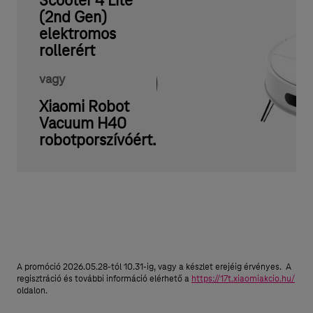
Scooter 4 Lite
a
(2nd Gen)
t
elektromos
rollerért
–
T
vagy
e
Xiaomi Robot
l
Vacuum H40
robotporszívóért.
e
k
o
m
l
a
A promóció 2026.05.28-tól 10.31-ig, vagy a készlet erejéig érvényes. A
k
regisztráció és további információ elérhető a
https://17t.xiaomiakcio.hu/
oldalon.
o