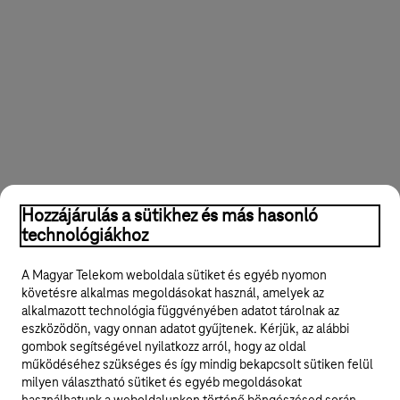
t
á
s
o
k
Hozzájárulás a sütikhez és más hasonló
technológiákhoz
A Magyar Telekom weboldala sütiket és egyéb nyomon
követésre alkalmas megoldásokat használ, amelyek az
alkalmazott technológia függvényében adatot tárolnak az
eszközödön, vagy onnan adatot gyűjtenek. Kérjük, az alábbi
gombok segítségével nyilatkozz arról, hogy az oldal
működéséhez szükséges és így mindig bekapcsolt sütiken felül
milyen választható sütiket és egyéb megoldásokat