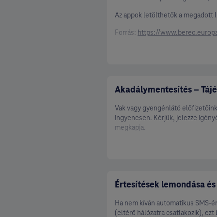
Mongólia
Az appok letölthetők a megadott l
Montenegró
Forrás:
https://www.berec.europ
Nepál
Nicaragua
Nigéria
Omán
Akadálymentesítés – Tájé
Oroszország
Örményország
Vak vagy gyengénlátó előfizetőink
Pakisztán
ingyenesen. Kérjük, jelezze igén
megkapja.
Palesztina
Panama
Paraguay
Peru
Értesítések lemondása és
Saint Kitts és Nevis
Saint Lucia
Ha nem kíván automatikus SMS-ért
Saint Vincent és a Grenadine
(eltérő hálózatra csatlakozik), ezt