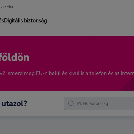
nk
Karrier
és
Digitális biztonság
földön
? Ismerd meg EU-n belül és kívül is a telefon és az inter
 utazol?