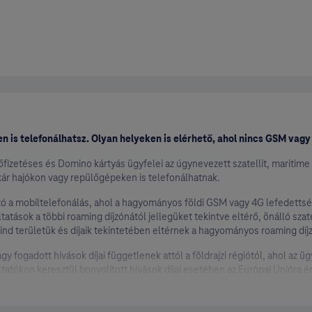
ág (Gibraltár is)
 is telefonálhatsz. Olyan helyeken is elérhető, ahol nincs GSM vagy
fizetéses és Domino kártyás ügyfelei az úgynevezett szatellit, maritime 
kár hajókon vagy repülőgépeken is telefonálhatnak.
ható a mobiltelefonálás, ahol a hagyományos földi GSM vagy 4G lefedetts
deira is)
áltatások a többi roaming díjzónától jellegüket tekintve eltérő, önálló szat
ind területük és díjaik tekintetében eltérnek a hagyományos roaming díj
agy fogadott hívások díjai függetlenek attól a földrajzi régiótól, ahol az üg
k is)
gáltatókon keresztül bonyolított hívások díjai esetében az Európai Uniór
ogy a jelzett szolgáltatókra a vonatkozó EU-szabályozás sem vonatkozik).