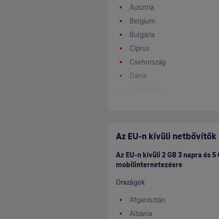
Ausztria
Belgium
Bulgária
Ciprus
Csehország
Dánia
Észtország
Finnország (Åland is)
Franciaország (Francia Guyan
Görögország
Az EU-n kívüli netbővítők
Hollandia (Bonaire, Curacao, 
Az EU-n kívüli 2 GB 3 napra és 
Horvátország
mobilinternetezésre
Izland
Országok
Írország
Lengyelország
Afganisztán
Lettország
Albánia