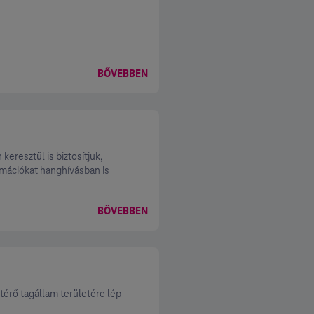
BŐVEBBEN
eresztül is biztosítjuk,
rmációkat hanghívásban is
BŐVEBBEN
térő tagállam területére lép