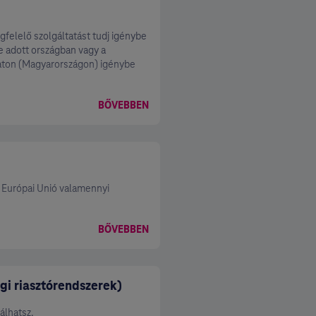
gfelelő szolgáltatást tudj igénybe
e adott országban vagy a
zaton (Magyarországon) igénybe
BŐVEBBEN
 Európai Unió valamennyi
BŐVEBBEN
gi riasztórendszerek)
álhatsz.