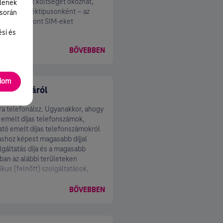
és nem várt költséget okozhat,
lenek
azza készüléktípusonként – az
 során
ltatásba bevont SIM-eket
ési és
BŐVEBBEN
adom
nő hívásáról
nra telefonálsz. Ugyanakkor, ahogy
, emelt díjas telefonszámok,
ató emelt díjas telefonszámokról
záshoz képest magasabb díjjal
lgáltatás díja és a magasabb
bban az alábbi területeken
ikus (felnőtt) szolgáltatások,
BŐVEBBEN