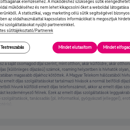
ldi alapú (műholdas) hálózaton való roaming során – a mobilinternetez
tottságának elemzéséhez. A működéshez szükséges sütik elengedhetet
aló használat idejére – a beállítást a készülékgyártók útmutatója tartalm
ldal működéséhez és nem lehet kikapcsolni őket a weboldal látogatása
ását. MultiSIM használata esetén külön figyelemmel arra, hogy a szolgá
erünkből. A statisztikai, vagy marketing célú sütik segítségével bizonyos
yen kapcsolva az automatikus frissítés.
ben az oldalhasználattal kapcsolatos információkat is megosztjuk hirdet
si szolgáltatásokat nyújtó partnereinkkel.
tes sütitájékoztató/Partnerek
Testreszabás
Mindet elutasítom
Mindet elfog
(különleges díjazású) számok roaming helyzetben törté
 a saját csomagod díjai szerint, mint otthon, akár külföldre, akár ottho
íjas (különleges díjazású) számok, roaming helyzetben is hívhatók olyan
ózatában magasabb díjakhoz kötöttek. A Magyar Telekom hálózatából hívh
 Az emelt díjas szolgáltatásokat tartalmazó hívások a normál belföldi díja
etből hívunk külföldi emelt díjas telefonszámot, akkor az emelt díjas szo
hívást kezdeményező félnek. Ezek az emelt díjas szolgáltatások leggyakra
szolgáltatások, tanácsadás (pl. informatikai, gyógyászati jelleggel), erot
otéria).