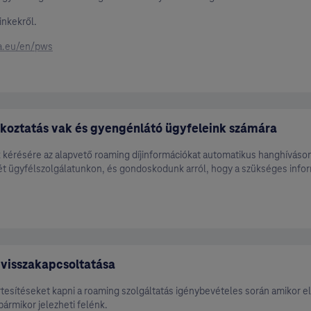
inkekről.
a.eu/en/pws
koztatás vak és gyengénlátó ügyfeleink számára
 kérésére az alapvető roaming díjinformációkat automatikus hanghíváson k
yét ügyfélszolgálatunkon, és gondoskodunk arról, hogy a szükséges info
 visszakapcsoltatása
esítéseket kapni a roaming szolgáltatás igénybevételes során amikor el
-szigetek
 bármikor jelezheti felénk.