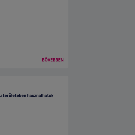
BŐVEBBEN
rtin is)
sú területeken használhatók