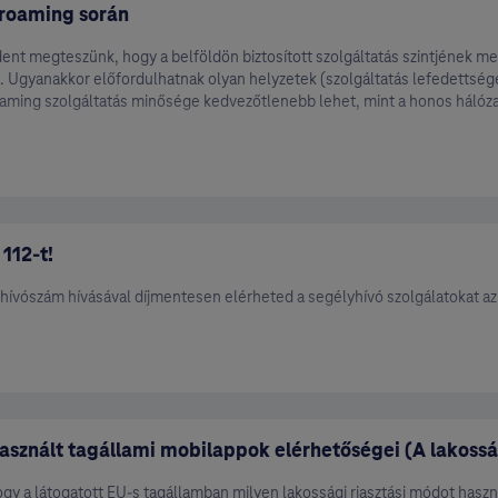
 roaming során
ent megteszünk, hogy a belföldön biztosított szolgáltatás szintjének me
s. Ugyanakkor előfordulhatnak olyan helyzetek (szolgáltatás lefedettség
oaming szolgáltatás minősége kedvezőtlenebb lehet, mint a honos háló
112-t!
hívószám hívásával díjmentesen elérheted a segélyhívó szolgálatokat az
asznált tagállami mobilappok elérhetőségei (A lakossá
gy a látogatott EU-s tagállamban milyen lakossági riasztási módot haszn