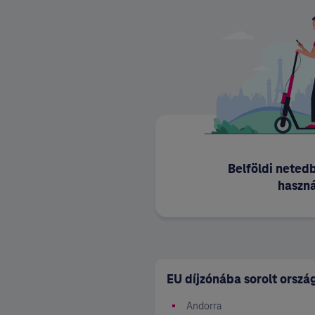
Belföldi netedb
haszná
EU díjzónába sorolt orszá
Andorra