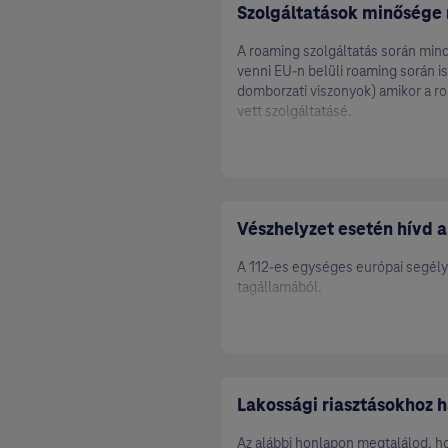
Szolgáltatások minősége
Havi díjas előfizetéssel: 760 Ft
Kazahsztán
Domino előfizetéssel: 780 Ft
Kenya
A roaming szolgáltatás során mind
Részletek a szolgáltatásról
venni EU-n belüli roaming során i
Kína (Hongkong, Makaó is)
domborzati viszonyok) amikor a r
Kirgizisztán
vett szolgáltatásé.
Kolumbia
Koszovó
Kuvait
Laosz
Vészhelyzet esetén hívd a 
Madagaszkár
A 112-es egységes európai segély
Malajzia
tagállamából.
Malawi
Mali
Marokkó
Mauritius
Lakossági riasztásokhoz h
Mexikó
Mianmar
Az alábbi honlapon megtalálod, ho