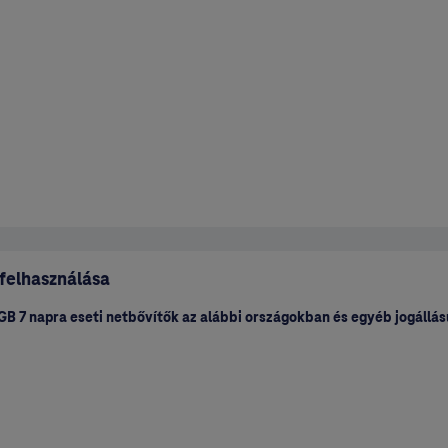
a, Guadeloupe, Martinique, Mayotte, Réunion, Saint-Barthélemy, Saint-Ma
 felhasználása
Sint Maarten is)
5 GB 7 napra eseti netbővítők az alábbi országokban és egyéb jogállá