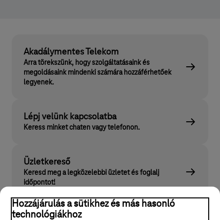
Akadálymentes Telekom
Arra törekszünk, hogy szolgáltatásaink és
megoldásaink mindenki számára hozzáférhetőek
legyenek.
Lépj velünk kapcsolatba
Keress minket chaten vagy telefonon.
Üzletkereső
Keresd meg a legközelebbi üzletet és foglalj
időpontot!
Hozzájárulás a sütikhez és más hasonló
technológiákhoz
Keress az oldalon