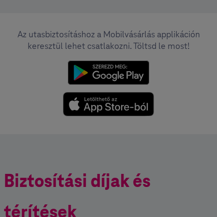
Az utasbiztosításhoz a Mobilvásárlás applikáción
keresztül lehet csatlakozni. Töltsd le most!
Biztosítási díjak és
térítések