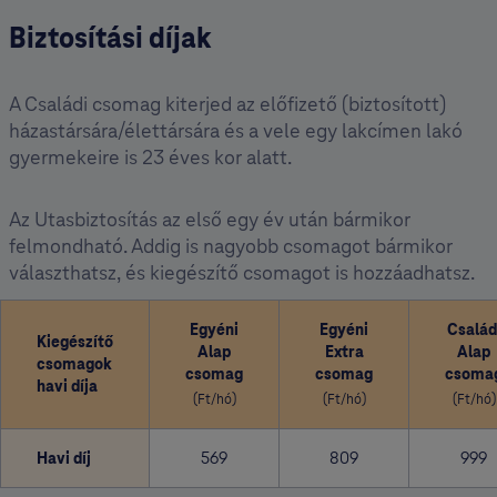
Biztosítási díjak
A Családi csomag kiterjed az előfizető (biztosított)
házastársára/élettársára és a vele egy lakcímen lakó
gyermekeire is 23 éves kor alatt.
Az Utasbiztosítás az első egy év után bármikor
felmondható. Addig is nagyobb csomagot bármikor
választhatsz, és kiegészítő csomagot is hozzáadhatsz.
Egyéni
Egyéni
Család
Kiegészítő
Alap
Extra
Alap
csomagok
csomag
csomag
csoma
havi díja
(Ft/hó)
(Ft/hó)
(Ft/hó)
Havi díj
569
809
999