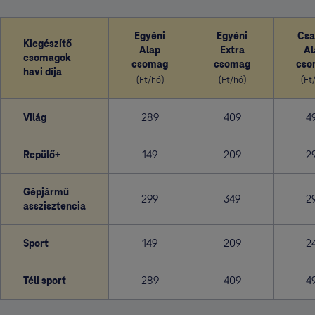
Egyéni
Egyéni
Csa
Kiegészítő
Alap
Extra
Al
csomagok
csomag
csomag
cso
havi díja
(Ft/hó)
(Ft/hó)
(Ft
Világ
289
409
4
Repülő+
149
209
2
Gépjármű
299
349
2
asszisztencia
Sport
149
209
2
Téli sport
289
409
4