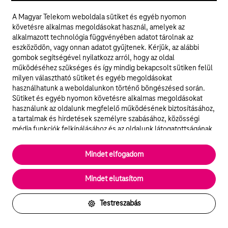
Találd meg gyorsan és egyszerűen az információkat.
A Magyar Telekom weboldala sütiket és egyéb nyomon
követésre alkalmas megoldásokat használ, amelyek az
alkalmazott technológia függvényében adatot tárolnak az
eszközödön, vagy onnan adatot gyűjtenek. Kérjük, az alábbi
gombok segítségével nyilatkozz arról, hogy az oldal
működéséhez szükséges és így mindig bekapcsolt sütiken felül
milyen választható sütiket és egyéb megoldásokat
használhatunk a weboldalunkon történő böngészésed során.
Sütiket és egyéb nyomon követésre alkalmas megoldásokat
használunk az oldalunk megfelelő működésének biztosításához,
© 2026 Magyar Telekom Nyrt.
a tartalmak és hirdetések személyre szabásához, közösségi
média funkciók felkínálásához és az oldalunk látogatottságának
Jogi tudnivalók
elemzéséhez. A működéshez szükséges sütik
elengedhetetlenek a weboldal működéséhez és nem lehet
Mindet elfogadom
ÁSZF
kikapcsolni őket a weboldal látogatása során rendszerünkből. A
statisztikai, vagy marketing célú sütik segítségével bizonyos
Mindet elutasítom
esetekben az oldalhasználattal kapcsolatos információkat is
Adatvédelem
megosztjuk hirdetési és elemzési szolgáltatásokat nyújtó
partnereinkkel.
Testreszabás
Felhívások
Részletes sütitájékoztató/Partnerek