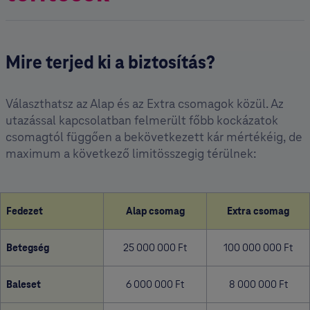
Mire terjed ki a biztosítás?
Választhatsz az Alap és az Extra csomagok közül. Az
utazással kapcsolatban felmerült főbb kockázatok
csomagtól függően a bekövetkezett kár mértékéig, de
maximum a következő limitösszegig térülnek:
Fedezet
Alap csomag
Extra csomag
Betegség
25 000 000 Ft
100 000 000 Ft
Baleset
6 000 000 Ft
8 000 000 Ft