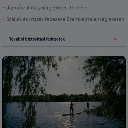
Járműszállítás, bérgépkocsi térítése
Szállás és utazás fedezése üzemképtelenség esetén
További biztosítási fedezetek