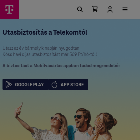
Kosárban található elemek száma 0
Kosár lenyitása
Utasbiztosítás a Telekomtól
Utazz az év bármelyik napján nyugodtan:
Köss havi díjas utasbiztosítást már 569 Ft/hó-tól!
A biztosítást a Mobilvásárlás appban tudod megrendelni:
GOOGLE PLAY
APP STORE