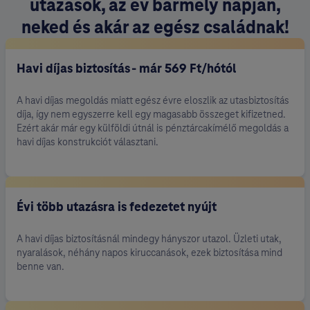
utazások, az év bármely napján,
neked és akár az egész családnak!
Havi díjas biztosítás - már 569 Ft/hótól
A havi díjas megoldás miatt egész évre eloszlik az utasbiztosítás
díja, így nem egyszerre kell egy magasabb összeget kifizetned.
Ezért akár már egy külföldi útnál is pénztárcakímélő megoldás a
havi díjas konstrukciót választani.
Évi több utazásra is fedezetet nyújt
A havi díjas biztosításnál mindegy hányszor utazol. Üzleti utak,
nyaralások, néhány napos kiruccanások, ezek biztosítása mind
benne van.