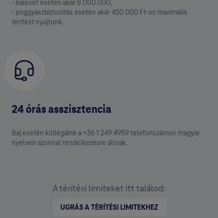
• baleset esetén akár 8 000 000,
• poggyászbiztosítás esetén akár 450 000 Ft-os maximális
térítést nyújtunk.
24 órás asszisztencia
Baj esetén kollégáink a +36 1 249 4959 telefonszámon magyar
nyelven azonnal rendelkezésre állnak.
A térítési limiteket itt találod:
UGRÁS A TÉRÍTÉSI LIMITEKHEZ