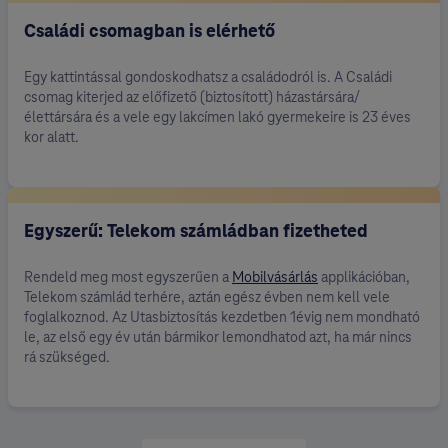
Családi csomagban is elérhető
Egy kattintással gondoskodhatsz a családodról is. A Családi
csomag kiterjed az előfizető (biztosított) házastársára/
élettársára és a vele egy lakcímen lakó gyermekeire is 23 éves
kor alatt.
Egyszerű: Telekom számládban fizetheted
Rendeld meg most egyszerűen a
Mobilvásárlás
applikációban,
Telekom számlád terhére, aztán egész évben nem kell vele
foglalkoznod. Az Utasbiztosítás kezdetben 1évig nem mondható
le, az első egy év után bármikor lemondhatod azt, ha már nincs
rá szükséged.