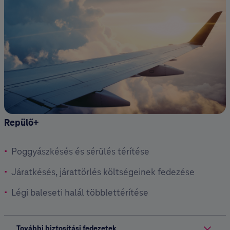
Repülő+
Poggyászkésés és sérülés térítése
Járatkésés, járattörlés költségeinek fedezése
Légi baleseti halál többlettérítése
További biztosítási fedezetek