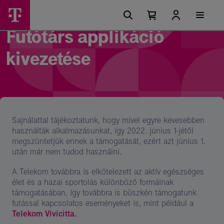
Ugrási
Futótárs
Főmenü
lehetőségek
Kosárban
Kosár
megyszüntetése
található
lenyitása
Futótárs applikáció
elemek
tájékoztató
száma
0
kivezetése
oldal
-
Magyar
Telekom
csoport
Sajnálattal tájékoztatunk, hogy mivel egyre kevesebben
használták alkalmazásunkat, így 2022. június 1-jétől
megszüntetjük ennek a támogatását, ezért azt június 1.
után már nem tudod használni.
A Telekom továbbra is elkötelezett az aktív egészséges
élet és a hazai sportolás különböző formáinak
támogatásában, így továbbra is büszkén támogatunk
futással kapcsolatos eseményeket is, mint például a
Telekom Vivicitta
.