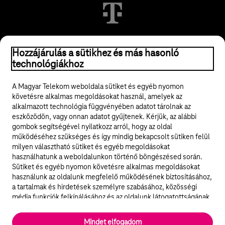
© 2026 Magyar Telekom Nyrt.
Hozzájárulás a sütikhez és más hasonló
technológiákhoz
Jogi tudnivalók
A Magyar Telekom weboldala sütiket és egyéb nyomon
követésre alkalmas megoldásokat használ, amelyek az
ÁSZF
alkalmazott technológia függvényében adatot tárolnak az
eszközödön, vagy onnan adatot gyűjtenek. Kérjük, az alábbi
Adatvédelem
gombok segítségével nyilatkozz arról, hogy az oldal
működéséhez szükséges és így mindig bekapcsolt sütiken felül
milyen választható sütiket és egyéb megoldásokat
Felhívások
használhatunk a weboldalunkon történő böngészésed során.
Sütiket és egyéb nyomon követésre alkalmas megoldásokat
Hírlevél
használunk az oldalunk megfelelő működésének biztosításához,
a tartalmak és hirdetések személyre szabásához, közösségi
Közösségi média
média funkciók felkínálásához és az oldalunk látogatottságának
elemzéséhez. A működéshez szükséges sütik
elengedhetetlenek a weboldal működéséhez és nem lehet
Cookie beállítások
Mindet elfogadom