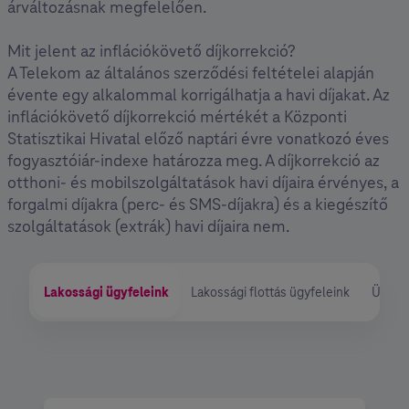
árváltozásnak megfelelően.
Mit jelent az inflációkövető díjkorrekció?
A Telekom az általános szerződési feltételei alapján
évente egy alkalommal korrigálhatja a havi díjakat. Az
inflációkövető díjkorrekció mértékét a Központi
Statisztikai Hivatal előző naptári évre vonatkozó éves
fogyasztóiár-indexe határozza meg. A díjkorrekció az
otthoni- és mobilszolgáltatások havi díjaira érvényes, a
forgalmi díjakra (perc- és SMS-díjakra) és a kiegészítő
szolgáltatások (extrák) havi díjaira nem.
Lakossági ügyfeleink
Lakossági flottás ügyfeleink
Üzleti