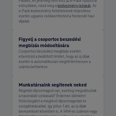
Packes, és jelenleg nem élsz az e-Pack nyújtotta
előnyökkel, nézd meg a
kedvezmény leírását
. Az
e-Pack kedvezmény feltételeinek teljesítése
esetén ugyanis csökkentheted a fizetendő havi
díjadat.
Figyelj a csoportos beszedési
megbízás módosítására
Csoportos beszedési megbízás esetén
ellenőrizd a beállított limitet, hogy az új díjak
esetén is automatikusan megtörténhessen a
számla befizetése.
Munkatársaink segítenek neked
Régebbi díjcsomagod van, esetleg megváltoztak
a használati szokásaid? Érdemes időnként
felülvizsgálni a meglévő díjcsomagodat és
szolgáltatásaidat, így július 1-jét, az új díjak
bevezetését követően is. A 1414-es számon vagy