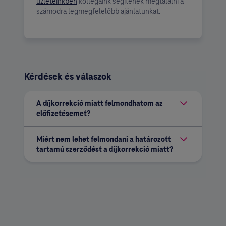
üzleteinkben
kollégáink segítenek megtalálni a
számodra legmegfelelőbb ajánlatunkat.
Kérdések és válaszok
A díjkorrekció miatt felmondhatom az
előfizetésemet?
Miért nem lehet felmondani a határozott
tartamú szerződést a díjkorrekció miatt?