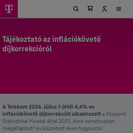
Kosárban található elemek száma 0
Kosár lenyitása
Tájékoztató az inflációkövető
díjkorrekcióról
A Telekom 2026. július 1-jétől 4,4%-os
inflációkövető díjkorrekciót alkalmazott
a Központi
Statisztikai Hivatal által 2025. évre vonatkozóan
megállapított és közzétett éves fogyasztói