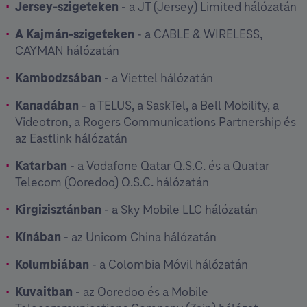
Jersey-szigeteken
- a JT (Jersey) Limited hálózatán
A Kajmán-szigeteken
- a CABLE & WIRELESS,
CAYMAN hálózatán
Kambodzsában
- a Viettel hálózatán
Kanadában
- a TELUS, a SaskTel, a Bell Mobility, a
Videotron, a Rogers Communications Partnership és
az Eastlink hálózatán
Katarban
- a Vodafone Qatar Q.S.C. és a Quatar
Telecom (Ooredoo) Q.S.C. hálózatán
Kirgizisztánban
- a Sky Mobile LLC hálózatán
Kínában
- az Unicom China hálózatán
Kolumbiában
- a Colombia Móvil hálózatán
Kuvaitban
- az Ooredoo és a Mobile