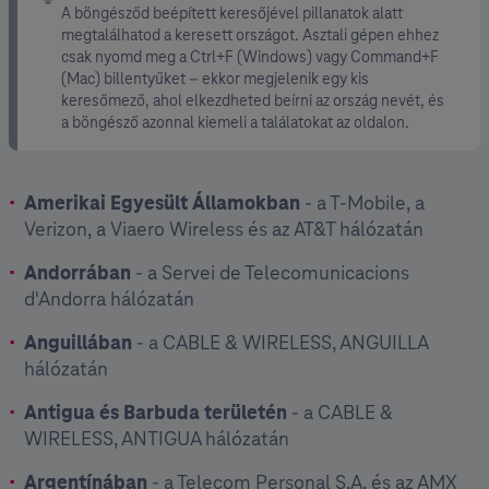
A böngésződ beépített keresőjével pillanatok alatt
megtalálhatod a keresett országot. Asztali gépen ehhez
csak nyomd meg a Ctrl+F (Windows) vagy Command+F
(Mac) billentyűket – ekkor megjelenik egy kis
keresőmező, ahol elkezdheted beírni az ország nevét, és
a böngésző azonnal kiemeli a találatokat az oldalon.
Amerikai Egyesült Államokban
- a T-Mobile, a
Verizon, a Viaero Wireless és az AT&T hálózatán
Andorrában
- a Servei de Telecomunicacions
d'Andorra hálózatán
Anguillában
- a CABLE & WIRELESS, ANGUILLA
hálózatán
Antigua és Barbuda területén
- a CABLE &
WIRELESS, ANTIGUA hálózatán
Argentínában
- a Telecom Personal S.A. és az AMX