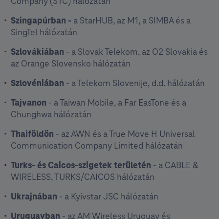
Company (STC) hálózatán
Szingapúrban -
a StarHUB, az M1, a SIMBA és a
SingTel hálózatán
Szlovákiában
- a Slovak Telekom, az O2 Slovakia és
az Orange Slovensko hálózatán
Szlovéniában
- a Telekom Slovenije, d.d. hálózatán
Tajvanon
- a Taiwan Mobile, a Far EasTone és a
Chunghwa hálózatán
Thaiföldön
- az AWN és a True Move H Universal
Communication Company Limited hálózatán
Turks- és Caicos-szigetek területén
- a CABLE &
WIRELESS, TURKS/CAICOS hálózatán
Ukrajnában
- a Kyivstar JSC hálózatán
Uruguayban
- az AM Wireless Uruguay és