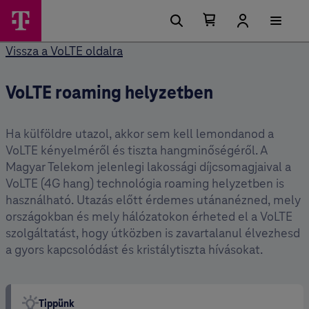
Kosárban található elemek száma 0
Kosár lenyitása
Vissza a VoLTE oldalra
VoLTE roaming helyzetben
Ha külföldre utazol, akkor sem kell lemondanod a
VoLTE kényelméről és tiszta hangminőségéről. A
Magyar Telekom jelenlegi lakossági díjcsomagjaival a
VoLTE (4G hang) technológia roaming helyzetben is
használható. Utazás előtt érdemes utánanézned, mely
országokban és mely hálózatokon érheted el a VoLTE
szolgáltatást, hogy útközben is zavartalanul élvezhesd
a gyors kapcsolódást és kristálytiszta hívásokat.
Tippünk