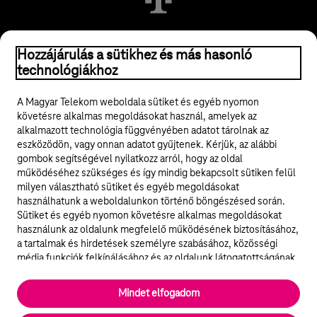
© 2026 Magyar Telekom Nyrt.
Hozzájárulás a sütikhez és más hasonló
technológiákhoz
Jogi tudnivalók
A Magyar Telekom weboldala sütiket és egyéb nyomon
követésre alkalmas megoldásokat használ, amelyek az
ÁSZF
alkalmazott technológia függvényében adatot tárolnak az
eszközödön, vagy onnan adatot gyűjtenek. Kérjük, az alábbi
Adatvédelem
gombok segítségével nyilatkozz arról, hogy az oldal
működéséhez szükséges és így mindig bekapcsolt sütiken felül
milyen választható sütiket és egyéb megoldásokat
Felhívások
használhatunk a weboldalunkon történő böngészésed során.
Sütiket és egyéb nyomon követésre alkalmas megoldásokat
Hírlevél
használunk az oldalunk megfelelő működésének biztosításához,
a tartalmak és hirdetések személyre szabásához, közösségi
Közösségi média
média funkciók felkínálásához és az oldalunk látogatottságának
elemzéséhez. A működéshez szükséges sütik
elengedhetetlenek a weboldal működéséhez és nem lehet
Cookie beállítások
Mindet elfogadom
kikapcsolni őket a weboldal látogatása során rendszerünkből. A
statisztikai, vagy marketing célú sütik segítségével bizonyos