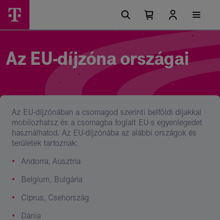
Ugrási
Az
Főmenü
lehetőségek
Kosárban
Kosár
EU-
található
lenyitása
elemek
díjzóna
száma
0
országai
Az EU-díjzóna országai
Az EU-díjzónában a csomagod szerinti belföldi díjakkal
mobilozhatsz és a csomagba foglalt EU-s egyenlegedet
használhatod. Az EU-díjzónába az alábbi országok és
területek tartoznak:
Andorra, Ausztria
Belgium, Bulgária
Ciprus, Csehország
Dánia