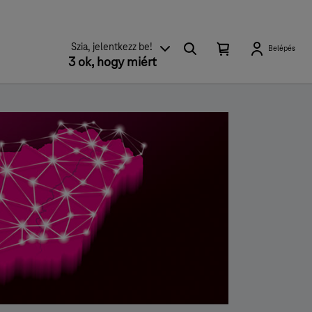
Keresés
Kosárban
Kosár
Szia, jelentkezz be!
Belépés
található
3 ok, hogy miért
lenyitása
elemek
száma
0