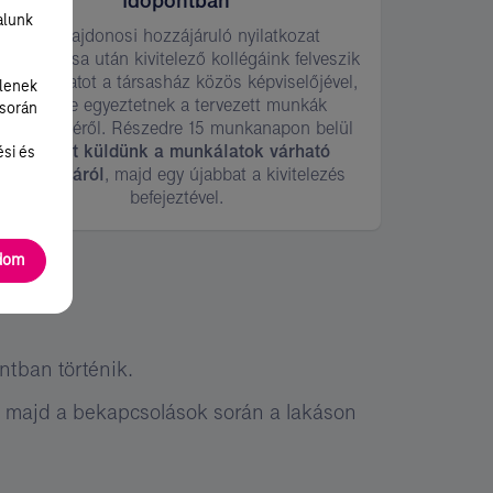
időpontban
alunk
A Tulajdonosi hozzájáruló nyilatkozat
eldolgozása után kivitelező kollégáink felveszik
a kapcsolatot a társasház közös képviselőjével,
lenek
és vele egyeztetnek a tervezett munkák
 során
ütemezéséről. Részedre 15 munkanapon belül
e-mailt küldünk a munkálatok várható
ési és
időpontjáról
, majd egy újabbat a kivitelezés
befejeztével.
adom
ntban történik.
t, majd a bekapcsolások során a lakáson