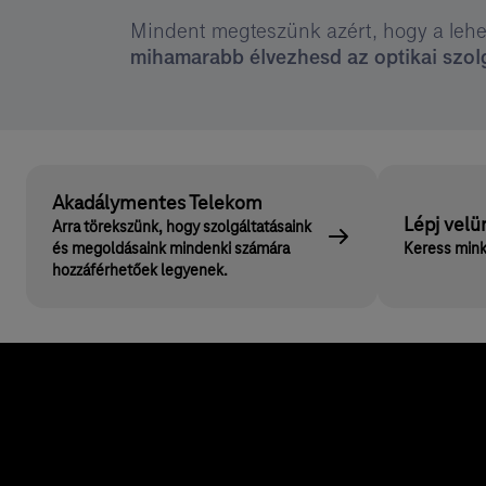
Mindent megteszünk azért, hogy a lehe
mihamarabb élvezhesd az optikai szolg
Akadálymentes Telekom
Lépj velü
Arra törekszünk, hogy szolgáltatásaink
és megoldásaink mindenki számára
Keress mink
hozzáférhetőek legyenek.