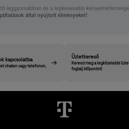
tő leggyorsabban és a legkevesebb kényelmetlensége
áltatások által nyújtott élményeket!
Üzletkereső
nk kapcsolatba
Keresd meg a legközelebbi üzle
et chaten vagy telefonon.
foglalj időpontot!