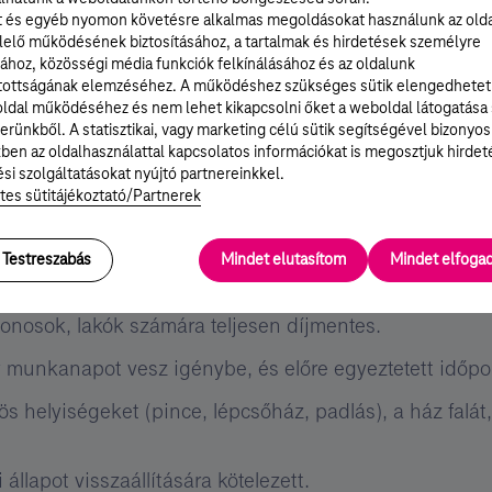
t és egyéb nyomon követésre alkalmas megoldásokat használunk az old
k
A közös képviselő által aláírt és lebélyegzett
elő működésének biztosításához, a tartalmak és hirdetések személyre
,
nyilatkozatot
az alábbi módokon juttathatod el
f
ához, közösségi média funkciók felkínálásához és az oldalunk
hozzánk:
tottságának elemzéséhez. A működéshez szükséges sütik elengedhetet
•E-mailben elküldheted az eredeti példány
ldal működéséhez és nem lehet kikapcsolni őket a weboldal látogatása
szkennelt változatát a
nyilatkozat@telekom.hu
erünkből. A statisztikai, vagy marketing célú sütik segítségével bizonyos
címre.
ben az oldalhasználattal kapcsolatos információkat is megosztjuk hirdet
•Személyesen leadhatod legközelebbi Telekom
si szolgáltatásokat nyújtó partnereinkkel.
üzletünkben.
tes sütitájékoztató/Partnerek
Testreszabás
Mindet elutasítom
Mindet elfog
donosok, lakók számára teljesen díjmentes.
 munkanapot vesz igénybe, és előre egyeztetett időpo
ös helyiségeket (pince, lépcsőház, padlás), a ház falá
állapot visszaállítására kötelezett.