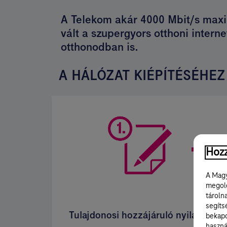
A Telekom akár 4000 Mbit/s maximá
vált a szupergyors otthoni interne
otthonodban is.
A HÁLÓZAT KIÉPÍTÉSÉHEZ
Hozz
A Magy
megold
tároln
segíts
Tulajdonosi hozzájáruló nyilatkozat
bekapc
haszná