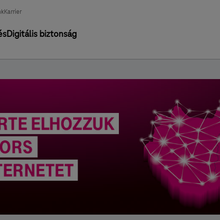
nk
Karrier
és
Digitális biztonság