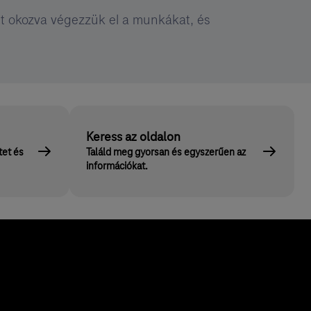
t okozva végezzük el a munkákat, és
Keress az oldalon
tet és
Találd meg gyorsan és egyszerűen az
információkat.