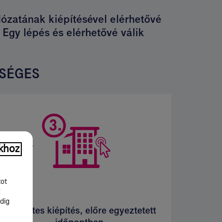
lózatának kiépítésével elérhetővé
. Egy lépés és elérhetővé válik
KSÉGES
khoz
tot
k
dig
Díjmentes kiépítés, előre egyeztetett