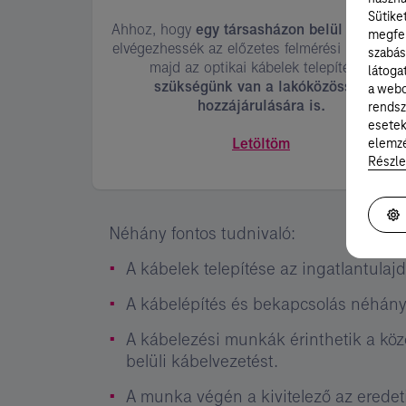
Sütike
Ahhoz, hogy
egy társasházon belül
kollégáin
megfel
elvégezhessék az előzetes felmérési munkákat
szabás
majd az optikai kábelek telepítését,
látoga
szükségünk van a lakóközösség
a webo
hozzájárulására is.
rendsz
esetek
Letöltöm
elemzé
Részle
Néhány fontos tudnivaló:
A kábelek telepítése az ingatlantulaj
A kábelépítés és bekapcsolás néhány
A kábelezési munkák érinthetik a köz
belüli kábelvezetést.
A munka végén a kivitelező az eredeti 