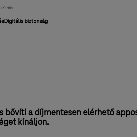
nk
Karrier
és
Digitális biztonság
s bővíti a díjmentesen elérhető appo
get kínáljon.