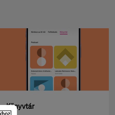
Könyvtár
khoz