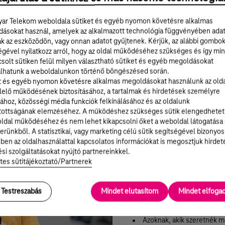
Rövid podcastot hozhatsz létre bármilyen témában. Új
háttérképet is készíthetsz meglévő fotóidhoz.
ar Telekom weboldala sütiket és egyéb nyomon követésre alkalmas
ásokat használ, amelyek az alkalmazott technológia függvényében ada
ak az eszközödön, vagy onnan adatot gyűjtenek. Kérjük, az alábbi gombo
égével nyilatkozz arról, hogy az oldal működéséhez szükséges és így min
solt sütiken felül milyen választható sütiket és egyéb megoldásokat
lhatunk a weboldalunkon történő böngészésed során.
t és egyéb nyomon követésre alkalmas megoldásokat használunk az old
elő működésének biztosításához, a tartalmak és hirdetések személyre
ához, közösségi média funkciók felkínálásához és az oldalunk
tottságának elemzéséhez. A működéshez szükséges sütik elengedhetet
ldal működéséhez és nem lehet kikapcsolni őket a weboldal látogatása
erünkből. A statisztikai, vagy marketing célú sütik segítségével bizonyos
ben az oldalhasználattal kapcsolatos információkat is megosztjuk hirdet
si szolgáltatásokat nyújtó partnereinkkel.
tes sütitájékoztató/Partnerek
Kinek szól a Ma
Testreszabás
Mindet elutasítom
Mindet elfog
Minden Telekom app haszn
tenni mindennapjait.
Azoknak, akik szeretnék m