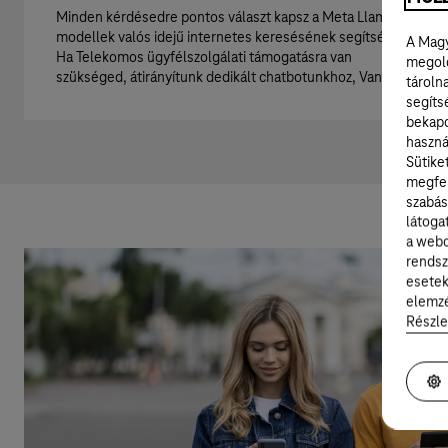
Minden kérdésedre pontos választ kapsz a Meta Llama
modellek valós idejű internetes keresésének segítségével.
A Magy
Ha Telekomos ügyfélszolgálati támogatásra van
megold
szükséged, átirányítunk dedikált chatbotunkhoz, Vandához.
tároln
segíts
bekapc
haszná
Sütike
megfel
szabás
látoga
a webo
rendsz
esetek
elemzé
Részle