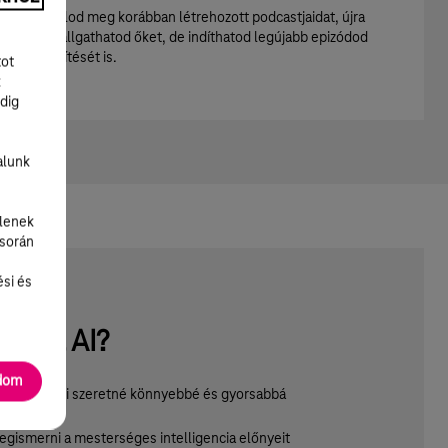
Itt találod meg korábban létrehozott podcastjaidat, újra
meghallgathatod őket, de indíthatod legújabb epizódod
elkészítését is.
tot
k
dig
alunk
lenek
 során
ési és
genta AI?
adom
álónak, aki szeretné könnyebbé és gyorsabbá
egismerni a mesterséges intelligencia előnyeit