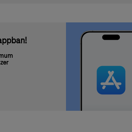
appban!
nimum
zer