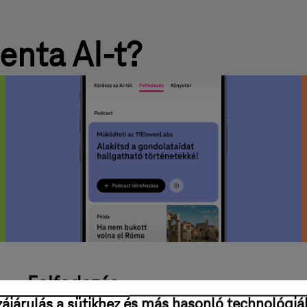
enta AI-t?
Felfedezés
ájárulás a sütikhez és más hasonló technológiá