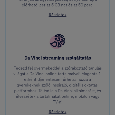
elérhető lesz az 5 GB net és az 50 perc.
az 5 GB net és 50 perc Ma
Részletek
Da Vinci streaming szolgáltatás
Fedezd fel gyermekeddel a szórakoztató tanulás
világát a Da Vinci online tartalmaival! Magenta 1-
esként díjmentesen férhetsz hozzá a
gyerekeknek szóló inspiráló, digitális oktatási
platformhoz. Töltsd le a Da Vinci alkalmazást, és
élvezzétek a tartalmakat online, mobilon vagy
TV-n!
a Da Vinci streaming szolgá
Részletek