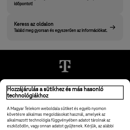
időpontot!
Keress az oldalon
Találd meg gyorsan és egyszerűen az információkat.
© 2026 Magyar Telekom Nyrt.
Hozzájárulás a sütikhez és más hasonló
technológiákhoz
Jogi tudnivalók
A Magyar Telekom weboldala sütiket és egyéb nyomon
követésre alkalmas megoldásokat használ, amelyek az
ÁSZF
alkalmazott technológia függvényében adatot tárolnak az
eszközödön, vagy onnan adatot gyűjtenek. Kérjük, az alábbi