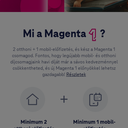
Többet adunk, hogy a legtöbbet adhasd. Magenta 1-ben a korlátlanság 
Mi a Magenta
?
2 otthoni + 1 mobil-előfizetés, és kész a Magenta 1
csomagod. Fontos, hogy legújabb mobil- és otthoni
díjcsomagjaink havi díját már a sávos kedvezménnyel
csökkentheted, és új Magenta 1 előnyökkel lehetsz
gazdagabb!
Részletek
Minimum 2
+
Minimum 1 mobil-