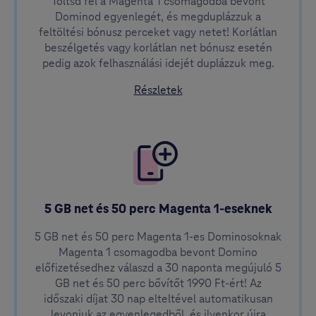
Töltsd fel a Magenta 1 csomagodba bevont
Dominod egyenlegét, és megduplázzuk a
feltöltési bónusz perceket vagy netet! Korlátlan
beszélgetés vagy korlátlan net bónusz esetén
pedig azok felhasználási idejét duplázzuk meg.
a Domino dupla feltöltési 
Részletek
5 GB net és 50 perc Magenta 1-eseknek
5 GB net és 50 perc Magenta 1-es Dominosoknak
Magenta 1 csomagodba bevont Domino
előfizetésedhez válaszd a 30 naponta megújuló 5
GB net és 50 perc bővítőt 1990 Ft-ért! Az
időszaki díjat 30 nap elteltével automatikusan
levonjuk az egyenlegedből, és ilyenkor újra