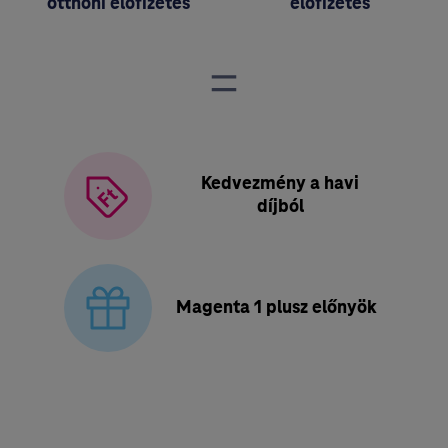
otthoni előfizetés
előfizetés
=
Telekom Egészség: Díjmentes orvosi tanácsadás, havidíjas magenta 1 üg
Kedvezmény a havi
díjból
+
Magenta 1 plusz előnyök