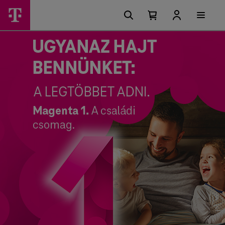
Ugrási lehetőségek a tartalomban
Ugyanaz hajt bennünket: a legtöbbet adni. Magenta 1. A családi csomag.
Ugrási
Válaszd
Főmenü
lehetőségek
Kosárban
Kosár
Magenta
található
lenyitása
elemek
1
száma
0
ajánlatunkat!
–
Telekom
lakossági
szolgáltatások