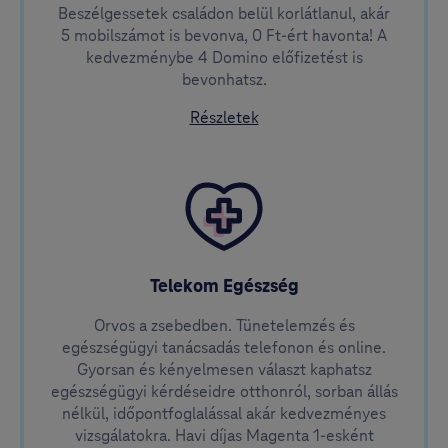
Beszélgessetek családon belül korlátlanul, akár
5 mobilszámot is bevonva, 0 Ft-ért havonta! A
kedvezménybe 4 Domino előfizetést is
bevonhatsz.
a Díjmentes családi opciór
Részletek
Telekom Egészség
Orvos a zsebedben. Tünetelemzés és
egészségügyi tanácsadás telefonon és online.
Gyorsan és kényelmesen választ kaphatsz
egészségügyi kérdéseidre otthonról, sorban állás
nélkül, időpontfoglalással akár kedvezményes
vizsgálatokra. Havi díjas Magenta 1-esként