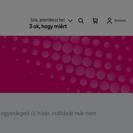
Keresés
Kosárban
Kosár
Szia, jelentkezz be!
Belépés
található
3 ok, hogy miért
lenyitása
elemek
száma
0
 egyenleged új hívás indítását már nem