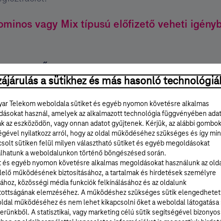
ominos vagy Mix típusú előfizető veheti igény
n egyszerű:
ájárulás a sütikhez és más hasonló technológiá
ádról
Telekom mobil számot
tárcsázol, a következő ha
ezésre nincs fedezete, kérjük, töltse fel folyószámlá
ar Telekom weboldala sütiket és egyéb nyomon követésre alkalmas
ásokat használ, amelyek az alkalmazott technológia függvényében ada
g a # gombot."
ak az eszközödön, vagy onnan adatot gyűjtenek. Kérjük, az alábbi gombo
égével nyilatkozz arról, hogy az oldal működéséhez szükséges és így min
zer automatikusan SMS-t küld a hívott félnek, az SMS
solt sütiken felül milyen választható sütiket és egyéb megoldásokat
ítési értesítő nem kérhető és a kézbesítési idő 1 óra
lhatunk a weboldalunkon történő böngészésed során.
nem elérhető, az SMS nem kerül kiküldésre.
t és egyéb nyomon követésre alkalmas megoldásokat használunk az old
elő működésének biztosításához, a tartalmak és hirdetések személyre
ról belföldi,
nem Telekom mobil számot
tárcsázol, a
ához, közösségi média funkciók felkínálásához és az oldalunk
ezésre nincs fedezete, kérjük, töltse fel folyószáml
tottságának elemzéséhez. A működéshez szükséges sütik elengedhetet
ldal működéséhez és nem lehet kikapcsolni őket a weboldal látogatása
ás jelenjen meg a hívott félnél az Ön számáról."
erünkből. A statisztikai, vagy marketing célú sütik segítségével bizonyos