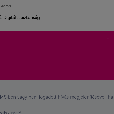
nk
Karrier
és
Digitális biztonság
MS-ben vagy nem fogadott hívás megjelenítésével, ha
gisztrációt.