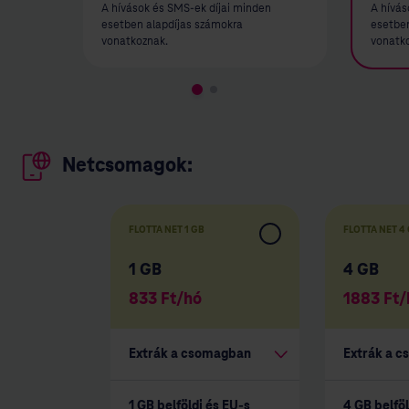
A hívások és SMS-ek díjai minden
A hívás
esetben alapdíjas számokra
esetben
vonatkoznak.
vonatk
Netcsomagok:
FLOTTA NET 1 GB
FLOTTA NET 4
1 GB
4 GB
833
Ft/hó
1883
Ft/
Extrák a csomagban
Extrák a 
1 GB belföldi és EU-s
4 GB belföl