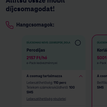
Állítsd össze mobil
díjcsomagodat!
Hangcsomagok:
DÍJCSOMAG NEVE:
220852PDE_DOLA
DÍJCSO
Percdíjas
Korlá
2157
Ft/hó
5001
e-Pack kedvezménnyel
e-Pack
A csomag tartalmazza
A cso
Lebeszélhetőség:
110 perc
Belföl
Telekom számokra küldhető:
100
SMS
SMS
Lebeszélhetőség részletei