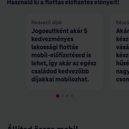
Használd ki a flottás előfizetés előnyeit!
Kedvező díjak
Kész
Jogosultként akár 5
Akár
kedvezményes
kés
lakossági flottás
vásá
mobil-előfizetésed is
kész
lehet, így akár az egész
hűsé
családod kedvezőbb
nagy
díjakkal mobilozhat.
cso