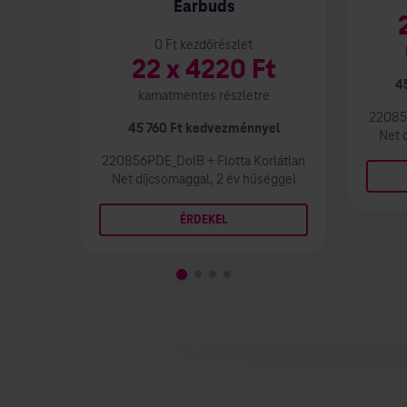
Earbuds
0
Ft kezdőrészlet
22
x
4220
Ft
4
kamatmentes részletre
22085
45 760
Ft kedvezménnyel
Net
d
220856PDE_DolB
+
Flotta Korlátlan
Net
díjcsomaggal, 2 év hűséggel
ÉRDEKEL