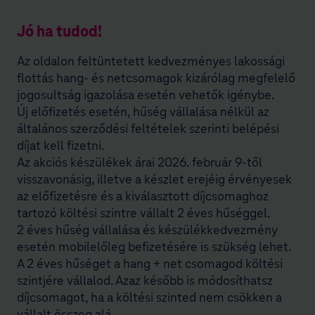
Jó ha tudod!
Az oldalon feltüntetett kedvezményes lakossági
flottás hang- és netcsomagok kizárólag megfelelő
jogosultság igazolása esetén vehetők igénybe.
Új előfizetés esetén, hűség vállalása nélkül az
általános szerződési feltételek szerinti belépési
díjat kell fizetni.
Az akciós készülékek árai 2026. február 9-től
visszavonásig, illetve a készlet erejéig érvényesek
az előfizetésre és a kiválasztott díjcsomaghoz
tartozó költési szintre vállalt 2 éves hűséggel.
2 éves hűség vállalása és készülékkedvezmény
esetén mobilelőleg befizetésére is szükség lehet.
A 2 éves hűséget a hang + net csomagod költési
szintjére vállalod. Azaz később is módosíthatsz
díjcsomagot, ha a költési szinted nem csökken a