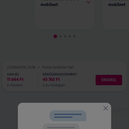
mobilnet
mobilnet
220856PDE_DolB
+
Flotta Korlátlan Net
HAVI DÍJ
KÉSZÜLÉKKEDVEZMÉNY
11 644
Ft
45 760
Ft
ÉRDEKEL
e-Packkel
2 év hűséggel