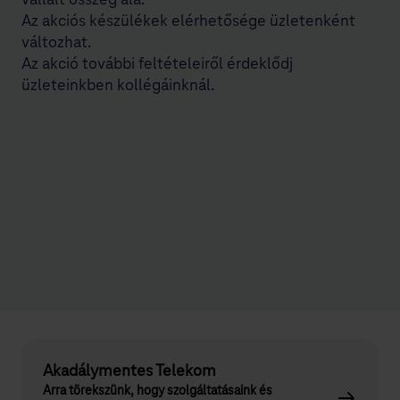
vállalt összeg alá.
Az akciós készülékek elérhetősége üzletenként
változhat.
Az akció további feltételeiről érdeklődj
üzleteinkben kollégáinknál.
Akadálymentes Telekom
Arra törekszünk, hogy szolgáltatásaink és