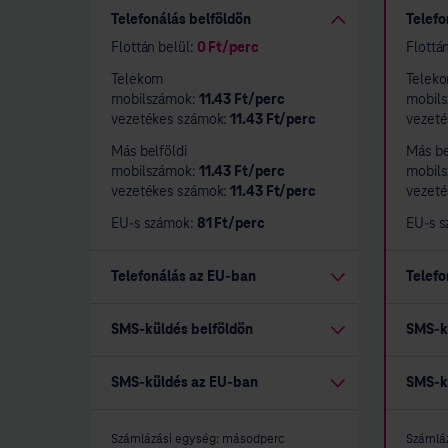
Telefonálás belföldön
Telefo
Flottán belül:
0
Ft/perc
Flottá
Telekom
Telek
mobilszámok:
11.43
Ft/perc
mobil
vezetékes számok:
11.43
Ft/perc
vezet
Más belföldi
Más be
mobilszámok:
11.43
Ft/perc
mobil
vezetékes számok:
11.43
Ft/perc
vezet
EU-s számok:
81
Ft/perc
EU-s 
Telefonálás az EU-ban
Telefo
SMS-küldés belföldön
SMS-k
SMS-küldés az EU-ban
SMS-k
Számlázási egység: másodperc
Számlá