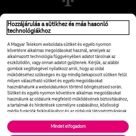
© 2026 Magyar Telekom Nyrt.
Hozzájárulás a sütikhez és más hasonló
technológiákhoz
Jogi tudnivalók
A Magyar Telekom weboldala sütiket és egyéb nyomon
követésre alkalmas megoldásokat használ, amelyek az
ÁSZF
alkalmazott technológia függvényében adatot tárolnak az
eszközödön, vagy onnan adatot gyűjtenek. Kérjük, az alábbi
Adatvédelem
gombok segítségével nyilatkozz arról, hogy az oldal
működéséhez szükséges és így mindig bekapcsolt sütiken felül
milyen választható sütiket és egyéb megoldásokat
Felhívások
használhatunk a weboldalunkon történő böngészésed során.
Sütiket és egyéb nyomon követésre alkalmas megoldásokat
Hírlevél
használunk az oldalunk megfelelő működésének biztosításához,
a tartalmak és hirdetések személyre szabásához, közösségi
Közösségi média
média funkciók felkínálásához és az oldalunk látogatottságának
elemzéséhez. A működéshez szükséges sütik
elengedhetetlenek a weboldal működéséhez és nem lehet
Cookie beállítások
Mindet elfogadom
kikapcsolni őket a weboldal látogatása során rendszerünkből. A
statisztikai, vagy marketing célú sütik segítségével bizonyos