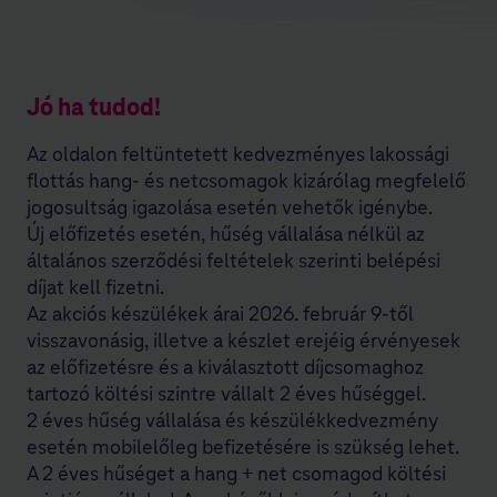
Jó ha tudod!
Az oldalon feltüntetett kedvezményes lakossági
flottás hang- és netcsomagok kizárólag megfelelő
jogosultság igazolása esetén vehetők igénybe.
Új előfizetés esetén, hűség vállalása nélkül az
általános szerződési feltételek szerinti belépési
díjat kell fizetni.
Az akciós készülékek árai 2026. február 9-től
visszavonásig, illetve a készlet erejéig érvényesek
az előfizetésre és a kiválasztott díjcsomaghoz
tartozó költési szintre vállalt 2 éves hűséggel.
2 éves hűség vállalása és készülékkedvezmény
esetén mobilelőleg befizetésére is szükség lehet.
A 2 éves hűséget a hang + net csomagod költési