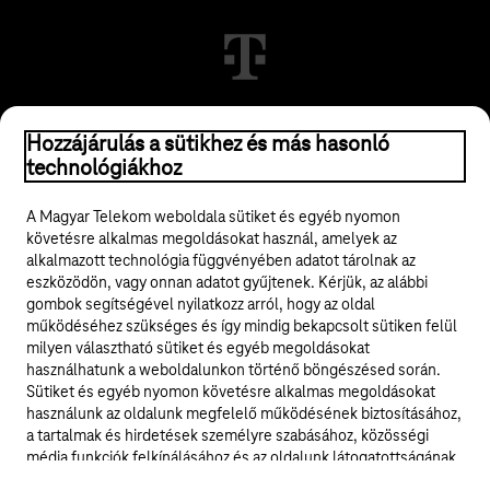
© 2026 Magyar Telekom Nyrt.
Hozzájárulás a sütikhez és más hasonló
technológiákhoz
Jogi tudnivalók
A Magyar Telekom weboldala sütiket és egyéb nyomon
követésre alkalmas megoldásokat használ, amelyek az
ÁSZF
alkalmazott technológia függvényében adatot tárolnak az
eszközödön, vagy onnan adatot gyűjtenek. Kérjük, az alábbi
Adatvédelem
gombok segítségével nyilatkozz arról, hogy az oldal
működéséhez szükséges és így mindig bekapcsolt sütiken felül
milyen választható sütiket és egyéb megoldásokat
Felhívások
használhatunk a weboldalunkon történő böngészésed során.
Sütiket és egyéb nyomon követésre alkalmas megoldásokat
Hírlevél
használunk az oldalunk megfelelő működésének biztosításához,
a tartalmak és hirdetések személyre szabásához, közösségi
Közösségi média
média funkciók felkínálásához és az oldalunk látogatottságának
elemzéséhez. A működéshez szükséges sütik