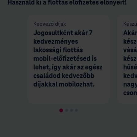
Használd ki a flottás előfizetés előnyeit!
Kedvező díjak
Kész
Jogosultként akár 7
Akár
kedvezményes
kés
lakossági flottás
vásá
mobil-előfizetésed is
kész
lehet, így akár az egész
hűsé
családod kedvezőbb
kedv
díjakkal mobilozhat.
nagy
cso