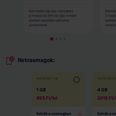
Számlázási egység: másodperc
Számlá
A hívások és SMS-ek díjai minden
A hívás
esetben alapdíjas számokra
esetben
vonatkoznak.
vonatk
Netcsomagok:
FLOTTA NET 1 GB
FLOTTA NET 4
1 GB
4 GB
893
Ft/hó
2018
Ft/
Extrák a csomagban
Extrák a 