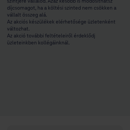
szintjére vállalod. Azaz később is módosíthatsz
díjcsomagot, ha a költési szinted nem csökken a
vállalt összeg alá.
Az akciós készülékek elérhetősége üzletenként
változhat.
Az akció további feltételeiről érdeklődj
üzleteinkben kollégáinknál.