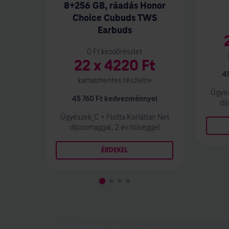
8+256 GB, ráadás Honor
Choice Cubuds TWS
Earbuds
0
Ft kezdőrészlet
22
x
4220
Ft
4
kamatmentes részletre
Ügyé
45 760
Ft kedvezménnyel
dí
Ügyészek_C
+
Flotta Korlátlan Net
díjcsomaggal, 2 év hűséggel
ÉRDEKEL