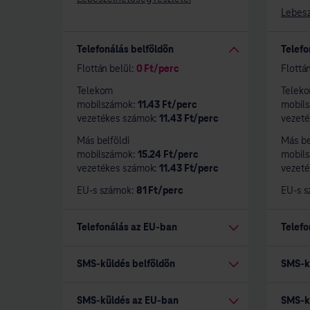
Lebesz
Telefonálás belföldön
Telefo
Flottán belül:
0
Ft/perc
Flottá
Telekom
Telek
mobilszámok:
11.43
Ft/perc
mobil
vezetékes számok:
11.43
Ft/perc
vezet
Más belföldi
Más be
mobilszámok:
15.24
Ft/perc
mobil
vezetékes számok:
11.43
Ft/perc
vezet
EU-s számok:
81
Ft/perc
EU-s 
Telefonálás az EU-ban
Telefo
SMS-küldés belföldön
SMS-k
SMS-küldés az EU-ban
SMS-k