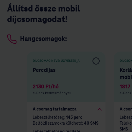
Állítsd össze mobil
díjcsomagodat!
Hangcsomagok:
DÍJCSOMAG NEVE:
ÜGYÉSZEK_A
DÍJCSO
Percdíjas
Korl
mobi
2130
Ft/hó
1817
e-Pack kedvezménnyel
e-Pack
A csomag tartalmazza
A cso
Lebeszélhetőség:
145 perc
Lebes
Belföldi számokra küldhető:
40 SMS
Teleko
SMS
Lebeszélhetőség részletei