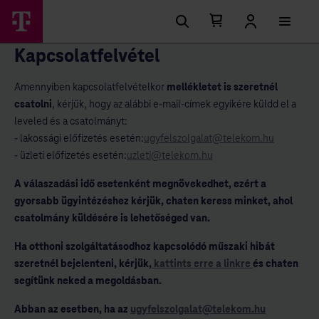
Kosárban található elemek száma 0
Kosár lenyitása
Kapcsolatfelvétel
Amennyiben kapcsolatfelvételkor
mellékletet is szeretnél
csatolni
, kérjük, hogy az alábbi e-mail-címek egyikére küldd el a
leveled és a csatolmányt:
- lakossági előfizetés esetén:
ugyfelszolgalat@telekom.hu
- üzleti előfizetés esetén:
uzleti@telekom.hu
A válaszadási idő esetenként megnövekedhet, ezért a
gyorsabb ügyintézéshez kérjük, chaten keress minket, ahol
csatolmány küldésére is lehetőséged van.
Ha otthoni szolgáltatásodhoz kapcsolódó műszaki hibát
szeretnél bejelenteni, kérjük,
kattints erre a linkre
és chaten
segítünk neked a megoldásban.
Abban az esetben, ha az
ugyfelszolgalat@telekom.hu