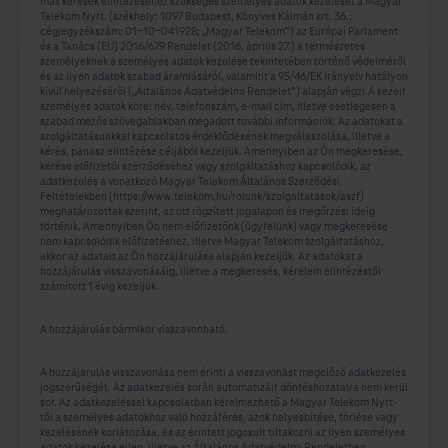
más kérések elintézéséhez szükséges személyes adatok kezelését a Magyar
Telekom Nyrt. (székhely: 1097 Budapest, Könyves Kálmán krt. 36.;
cégjegyzékszám: 01-10-041928; „Magyar Telekom”) az Európai Parlament
és a Tanács (EU) 2016/679 Rendelet (2016. április 27.) a természetes
személyeknek a személyes adatok kezelése tekintetében történő védelméről
és az ilyen adatok szabad áramlásáról, valamint a 95/46/EK irányelv hatályon
kívül helyezéséről („Általános Adatvédelmi Rendelet”) alapján végzi.A kezelt
személyes adatok köre: név, telefonszám, e-mail cím, illetve esetlegesen a
szabad mezős szövegablakban megadott további információk. Az adatokat a
szolgáltatásunkkal kapcsolatos érdeklődésének megválaszolása, illetve a
kérés, panasz elintézése céljából kezeljük. Amennyiben az Ön megkeresése,
kérése előfizetői szerződéséhez vagy szolgáltatáshoz kapcsolódik, az
adatkezelés a vonatkozó Magyar Telekom Általános Szerződési
Feltételekben (https://www.telekom.hu/rolunk/szolgaltatasok/aszf)
meghatározottak szerint, az ott rögzített jogalapon és megőrzési ideig
történik. Amennyiben Ön nem előfizetőnk (ügyfelünk) vagy megkeresése
nem kapcsolódik előfizetéshez, illetve Magyar Telekom szolgáltatáshoz,
akkor az adatait az Ön hozzájárulása alapján kezeljük. Az adatokat a
hozzájárulás visszavonásáig, illetve a megkeresés, kérelem elintézéstől
számított 1 évig kezeljük.
A hozzájárulás bármikor visszavonható.
A hozzájárulás visszavonása nem érinti a visszavonást megelőző adatkezelés
jogszerűségét. Az adatkezelés során automatizált döntéshozatalra nem kerül
sor. Az adatkezeléssel kapcsolatban kérelmezhető a Magyar Telekom Nyrt-
től a személyes adatokhoz való hozzáférés, azok helyesbítése, törlése vagy
kezelésének korlátozása, és az érintett jogosult tiltakozni az ilyen személyes
adatok kezelése ellen, illetve az Általános Adatvédelmi Rendeletben