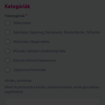
Kategóriák
*
Főkategóriák
A mező kitöltése kötelező.
Tájékoztatás
Számlázás, Egyenleg, Reklamáció, Részletfizetés, Túlfizetés
Módosítás, Megrendelés
Műszaki, Hálózati-Lefedettségi Hiba
Elhunyt előfizető bejelentése
Jogviszony felmondás
Kérdés, probléma:
Minél részletesebb a kérdés, probléma leírása, annál gyorsabban
segíthetünk!