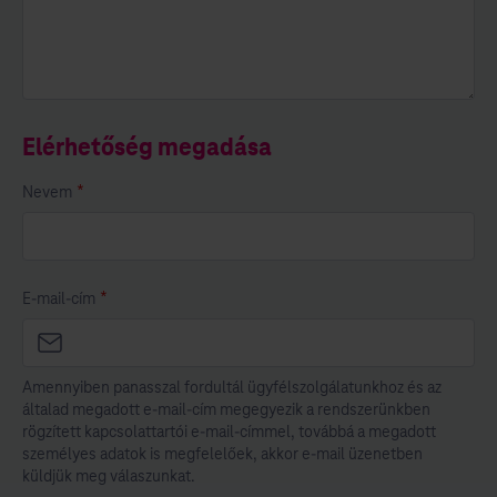
Elérhetőség megadása
*
Nevem
A mező kitöltése kötelező.
*
E-mail-cím
A mező kitöltése kötelező.
Amennyiben panasszal fordultál ügyfélszolgálatunkhoz és az
általad megadott e-mail-cím megegyezik a rendszerünkben
rögzített kapcsolattartói e-mail-címmel, továbbá a megadott
személyes adatok is megfelelőek, akkor e-mail üzenetben
küldjük meg válaszunkat.