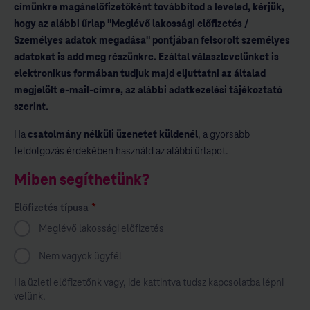
címünkre magánelőfizetőként továbbítod a leveled, kérjük,
hogy az alábbi űrlap "Meglévő lakossági előfizetés /
Személyes adatok megadása" pontjában felsorolt személyes
adatokat is add meg részünkre. Ezáltal válaszlevelünket is
elektronikus formában tudjuk majd eljuttatni az általad
megjelölt e-mail-címre, az alábbi adatkezelési tájékoztató
szerint.
Ha
csatolmány nélküli üzenetet küldenél
, a gyorsabb
feldolgozás érdekében használd az alábbi űrlapot.
Miben segíthetünk?
*
Előfizetés típusa
A mező kitöltése kötelező.
Meglévő lakossági előfizetés
Nem vagyok ügyfél
Ha üzleti előfizetőnk vagy, ide kattintva tudsz kapcsolatba lépni
velünk.