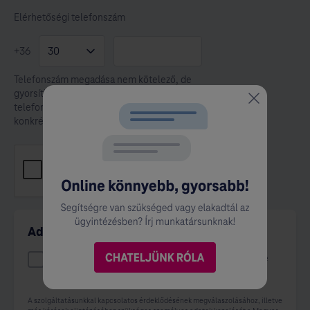
Elérhetőségi telefonszám
+36
Telefonszám megadása nem kötelező, de
gyorsíthatja az ügyintézést. Munkatársaink
telefonon csak akkor jelentkeznek, ha a
konkrét ügy indokolja.
Adatvédelmi tájékoztató
Elfogadom az adatvédelmi tájékoztatót és a benne
foglaltak alapján feldolgozhatóak az adataim.
A szolgáltatásunkkal kapcsolatos érdeklődésének megválaszolásához, illetve