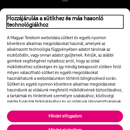
© 2026 Magyar Telekom Nyrt.
Hozzájárulás a sütikhez és más hasonló
technológiákhoz
Jogi tudnivalók
A Magyar Telekom weboldala sütiket és egyéb nyomon
követésre alkalmas megoldásokat használ, amelyek az
ÁSZF
alkalmazott technológia függvényében adatot tárolnak az
eszközödön, vagy onnan adatot gyűjtenek. Kérjük, az alábbi
Adatvédelem
gombok segítségével nyilatkozz arról, hogy az oldal
működéséhez szükséges és így mindig bekapcsolt sütiken felül
milyen választható sütiket és egyéb megoldásokat
Felhívások
használhatunk a weboldalunkon történő böngészésed során.
Sütiket és egyéb nyomon követésre alkalmas megoldásokat
Hírlevél
használunk az oldalunk megfelelő működésének biztosításához,
a tartalmak és hirdetések személyre szabásához, közösségi
Közösségi média
média funkciók felkínálásához és az oldalunk látogatottságának
elemzéséhez. A működéshez szükséges sütik
elengedhetetlenek a weboldal működéséhez és nem lehet
Cookie beállítások
Mindet elfogadom
kikapcsolni őket a weboldal látogatása során rendszerünkből. A
statisztikai, vagy marketing célú sütik segítségével bizonyos
English