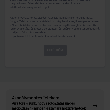
meghatározott feltételek fennállása esetén gyakorolhatja az
adathordozhatósághoz való jogot.
A személyes adatok kezelésével kapcsolatban bármikor fordulhatnak a
Magyar Telekom Nyrt. adatvédelmi tisztségviselőjéhez, illetve panasz esetén
a Nemzeti Adatvédelmi és Információszabadság Hatósághoz. Az érintetti
jogok gyakorlásáról, illetve a bejelentési- és jogérvényesítési lehetőségekről
itt tájékozódhat részletesebben:
https://www.telekom.hu/rolunk/adatvedelmi-tudnivalok
ELKÜLDÖM
Akadálymentes Telekom
Arra törekszünk, hogy szolgáltatásaink és
megoldásaink mindenki számára hozzáférhetőek