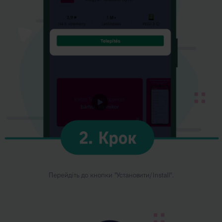
Перейдіть до кнопки "Установити/Install".
Kép
leírása:
1