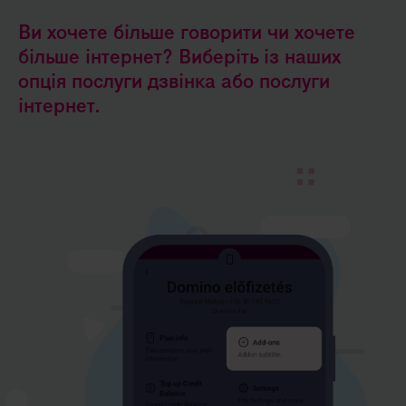
Ви хочете більше говорити чи хочете
більше інтернет? Виберіть із наших
опція послуги дзвінка або послуги
інтернет.
Kép
leírása:
1