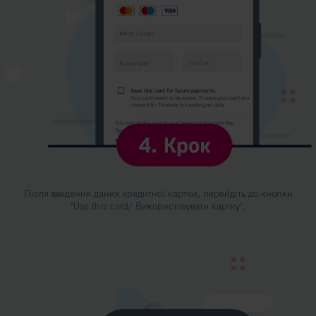
Після введення даних кредитної картки, перейдіть до кнопки
"Use this card/ Використовувати картку".
Kép
leírása:
5