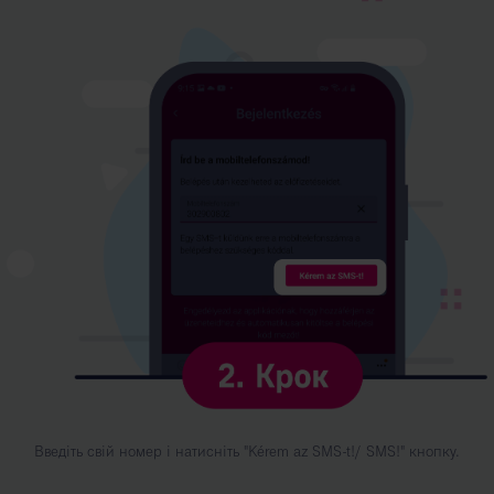
Введіть свій номер і натисніть "Kérem az SMS-t!/ SMS!" кнопку.