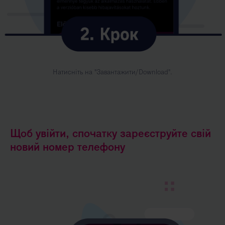
Натисніть на "Завантажити/Download".
Щоб увійти, спочатку зареєструйте свій
новий номер телефону
Kép
leírása:
1