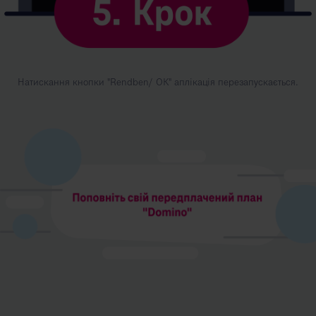
Натискання кнопки "Rendben/ ОК" аплікація перезапускається.