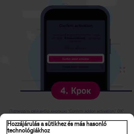
Підтвердіть свій вибір кнопкою "Confirm addon activation/ ОК".
Hozzájárulás a sütikhez és más hasonló
technológiákhoz