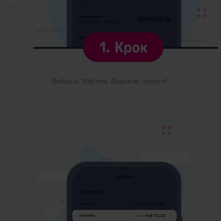
Виберіть "Add-ons/ Додаткові послуги".
Kép
leírása:
2