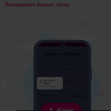
Поповнюйте баланс легко
Kép
leírása:
1