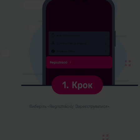
Виберіть «Regisztráció/ Зареєструватися».
Kép
leírása:
2