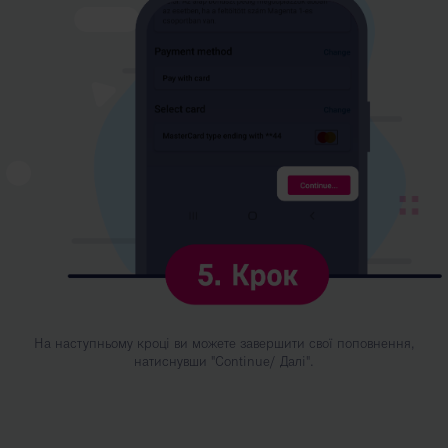
На наступньому кроці ви можете завершити свої поповнення,
натиснувши "Continue/ Далі".