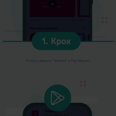
Почніть вводити "Telekom" у Play Маркет.
Kép
leírása:
2