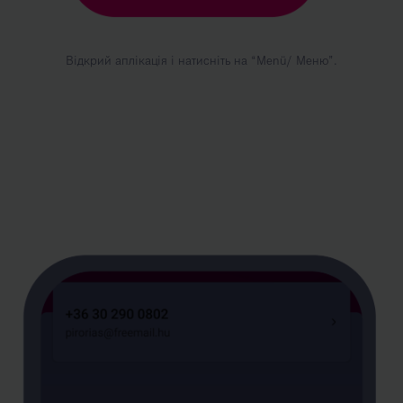
Відкрий аплікація і натисніть на “Menü/ Меню”.
Kép
leírása:
2