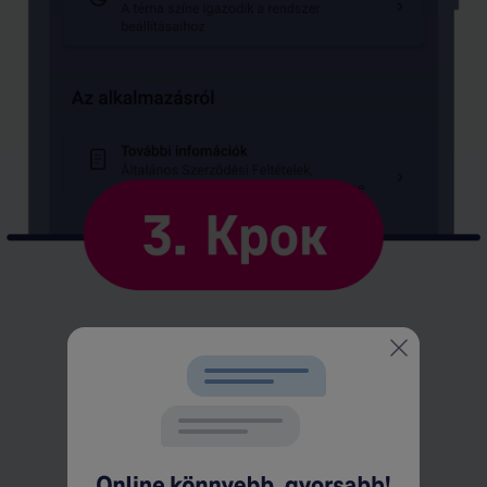
Виберіть "Nyelv beállítások/ Змінити мови".
Kép
leírása:
4