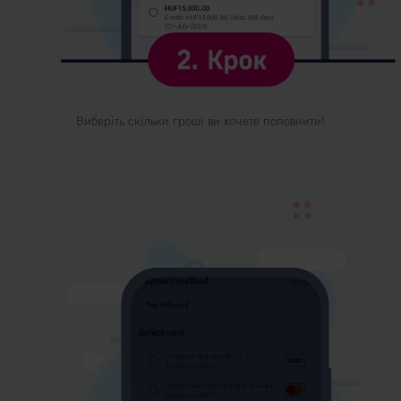
Виберіть скільки гроші ви хочете поповнити!
Kép
leírása:
3