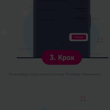
Після вибору опція натисніть кнопку "Purchase/ Увімкнення".
Kép
leírása:
4