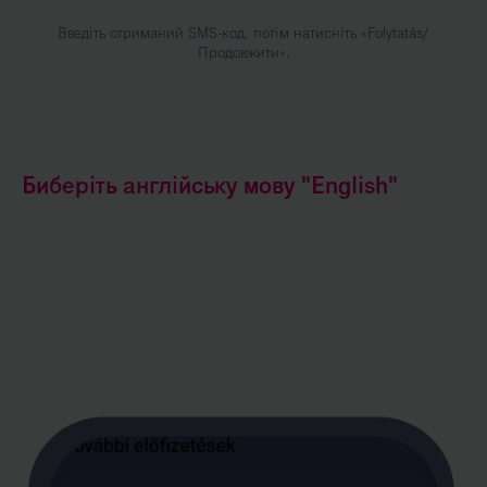
Введіть отриманий SMS-код, потім натисніть «Folytatás/
Продовжити».
Биберіть англійську мову "English"
Kép
leírása:
1