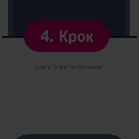
Виберіть "English/ Англійська мова".
Kép
leírása:
5