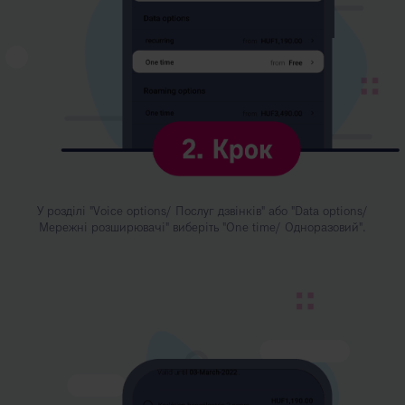
У розділі "Voice options/ Послуг дзвінків" або "Data options/
Мережні розширювачі" виберіть "One time/ Одноразовий".
Kép
leírása:
3