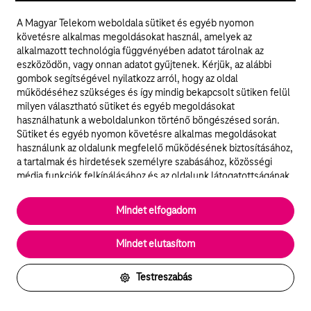
A Magyar Telekom weboldala sütiket és egyéb nyomon
követésre alkalmas megoldásokat használ, amelyek az
alkalmazott technológia függvényében adatot tárolnak az
eszközödön, vagy onnan adatot gyűjtenek. Kérjük, az alábbi
gombok segítségével nyilatkozz arról, hogy az oldal
Akadálymentes Telekom
működéséhez szükséges és így mindig bekapcsolt sütiken felül
milyen választható sütiket és egyéb megoldásokat
Arra törekszünk, hogy szolgáltatásaink és
használhatunk a weboldalunkon történő böngészésed során.
megoldásaink mindenki számára hozzáférhetőek
Sütiket és egyéb nyomon követésre alkalmas megoldásokat
legyenek.
használunk az oldalunk megfelelő működésének biztosításához,
a tartalmak és hirdetések személyre szabásához, közösségi
média funkciók felkínálásához és az oldalunk látogatottságának
Lépj velünk kapcsolatba
elemzéséhez. A működéshez szükséges sütik
Keress minket chaten vagy telefonon.
elengedhetetlenek a weboldal működéséhez és nem lehet
Mindet elfogadom
kikapcsolni őket a weboldal látogatása során rendszerünkből. A
statisztikai, vagy marketing célú sütik segítségével bizonyos
Mindet elutasítom
esetekben az oldalhasználattal kapcsolatos információkat is
Üzletkereső
megosztjuk hirdetési és elemzési szolgáltatásokat nyújtó
Keresd meg a legközelebbi üzletet és foglalj
partnereinkkel.
Testreszabás
időpontot!
Részletes sütitájékoztató/Partnerek