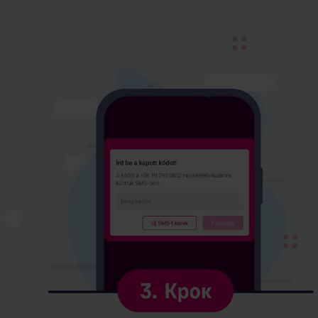
Kép
leírása:
3