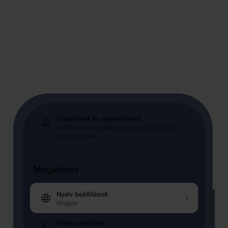
Kép
leírása:
3