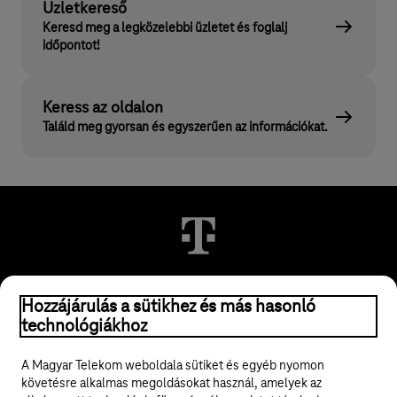
Üzletkereső
Keresd meg a legközelebbi üzletet és foglalj
időpontot!
Keress az oldalon
Találd meg gyorsan és egyszerűen az információkat.
© 2026 Magyar Telekom Nyrt.
Hozzájárulás a sütikhez és más hasonló
technológiákhoz
Jogi tudnivalók
A Magyar Telekom weboldala sütiket és egyéb nyomon
követésre alkalmas megoldásokat használ, amelyek az
ÁSZF