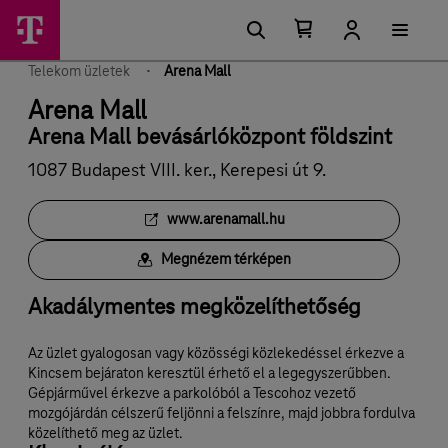
Ugrási
Telekom
Főmenü
lehetőségek
Kosárban
Kosár
üzletkereső
található
lenyitása
elemek
Telekom üzletek
Arena Mall
száma
0
Arena Mall
Arena Mall bevásárlóközpont földszint
1087 Budapest VIII. ker., Kerepesi út 9.
www.arenamall.hu
Megnézem térképen
Akadálymentes megközelíthetőség
Az üzlet gyalogosan vagy közösségi közlekedéssel érkezve a
Kincsem bejáraton keresztül érhető el a legegyszerűbben.
Gépjárművel érkezve a parkolóból a Tescohoz vezető
mozgójárdán célszerű feljönni a felszínre, majd jobbra fordulva
közelíthető meg az üzlet.