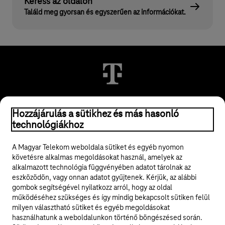
Keress az oldalon
Találd meg gyorsan és egyszerűen az információkat.
© 2026 Magyar Telekom Nyrt.
Hozzájárulás a sütikhez és más hasonló
technológiákhoz
Jogi tudnivalók
A Magyar Telekom weboldala sütiket és egyéb nyomon
követésre alkalmas megoldásokat használ, amelyek az
ÁSZF
alkalmazott technológia függvényében adatot tárolnak az
eszközödön, vagy onnan adatot gyűjtenek. Kérjük, az alábbi
Adatvédelem
gombok segítségével nyilatkozz arról, hogy az oldal
működéséhez szükséges és így mindig bekapcsolt sütiken felül
milyen választható sütiket és egyéb megoldásokat
Felhívások
használhatunk a weboldalunkon történő böngészésed során.