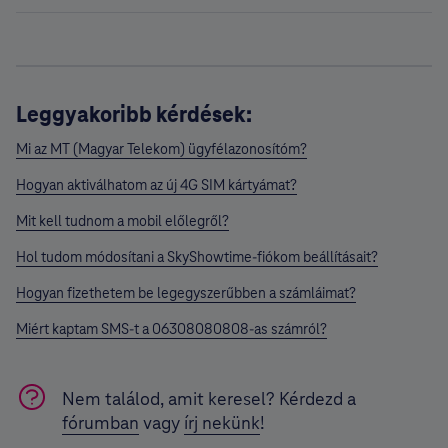
Leggyakoribb kérdések:
Mi az MT (Magyar Telekom) ügyfélazonosítóm?
Hogyan aktiválhatom az új 4G SIM kártyámat?
Mit kell tudnom a mobil előlegről?
Hol tudom módosítani a SkyShowtime-fiókom beállításait?
Hogyan fizethetem be legegyszerűbben a számláimat?
Miért kaptam SMS-t a 06308080808-as számról?
Nem találod, amit keresel? Kérdezd a
fórumban
vagy
írj nekünk
!