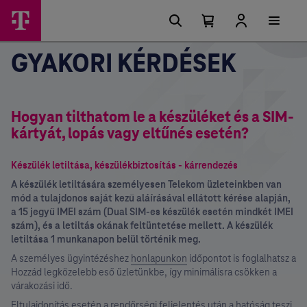
Főmenü
Ugrási
lehetőségek
Kosárban
Kosár
lenyitása
található
GYAKORI KÉRDÉSEK
elemek
száma
0
Hogyan tilthatom le a készüléket és a SIM-
kártyát, lopás vagy eltűnés esetén?
Készülék letiltása, készülékbiztosítás - kárrendezés
A készülék letiltására személyesen Telekom üzleteinkben van
mód a tulajdonos saját kezű aláírásával ellátott kérése alapján,
a 15 jegyű IMEI szám (Dual SIM-es készülék esetén mindkét IMEI
szám), és a letiltás okának feltüntetése mellett. A készülék
letiltása 1 munkanapon belül történik meg.
A személyes ügyintézéshez
honlapunkon
időpontot is foglalhatsz a
Hozzád legközelebb eső üzletünkbe, így minimálisra csökken a
várakozási idő.
Eltulajdonítás esetén a rendőrségi feljelentés után a hatóság teszi