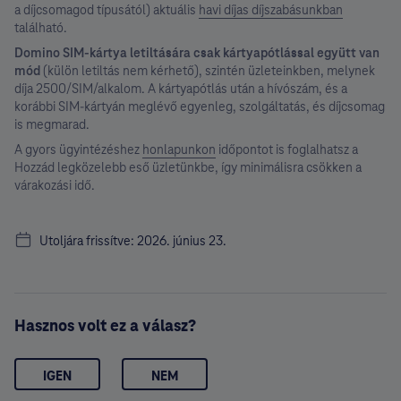
a díjcsomagod típusától) aktuális
havi díjas díjszabásunkban
található.
Domino SIM-kártya letiltására csak kártyapótlással együtt van
mód
(külön letiltás nem kérhető), szintén üzleteinkben, melynek
díja 2500/SIM/alkalom. A kártyapótlás után a hívószám, és a
korábbi SIM-kártyán meglévő egyenleg, szolgáltatás, és díjcsomag
is megmarad.
A gyors ügyintézéshez
honlapunkon
időpontot is foglalhatsz a
Hozzád legközelebb eső üzletünkbe, így minimálisra csökken a
várakozási idő.
Utoljára frissítve: 2026. június 23.
Hasznos volt ez a válasz?
IGEN
NEM