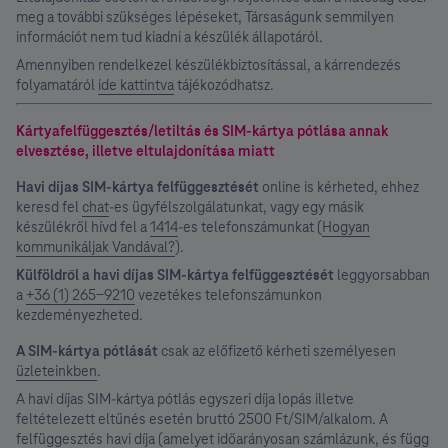
meg a további szükséges lépéseket, Társaságunk semmilyen
információt nem tud kiadni a készülék állapotáról.
Amennyiben rendelkezel készülékbiztosítással, a kárrendezés
folyamatáról
ide kattintva
tájékozódhatsz.
Kártyafelfüggesztés/letiltás és SIM-kártya pótlása annak
elvesztése, illetve eltulajdonítása miatt
Havi díjas SIM-kártya felfüggesztését
online is kérheted, ehhez
keresd fel
chat
-es ügyfélszolgálatunkat, vagy egy másik
készülékről hívd fel a
1414
-es telefonszámunkat (
Hogyan
kommunikáljak Vandával?
).
Külföldről a havi díjas SIM-kártya felfüggesztését
leggyorsabban
a
+36 (1) 265-9210
vezetékes telefonszámunkon
kezdeményezheted.
A SIM-kártya pótlását
csak az előfizető kérheti személyesen
üzleteinkben
.
A havi díjas SIM-kártya pótlás egyszeri díja lopás illetve
feltételezett eltűnés esetén bruttó 2500 Ft/SIM/alkalom. A
felfüggesztés havi díja (amelyet időarányosan számlázunk, és függ