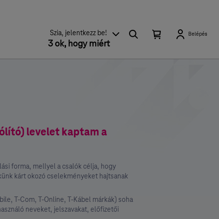
Keresés
Kosárban
Kosár
Szia, jelentkezz be!
Belépés
található
3 ok, hogy miért
lenyitása
elemek
száma
0
ólító) levelet kaptam a
ási forma, mellyel a csalók célja, hogy
künk kárt okozó cselekményeket hajtsanak
ile, T-Com, T-Online, T-Kábel márkák) soha
asználó neveket, jelszavakat, előfizetői