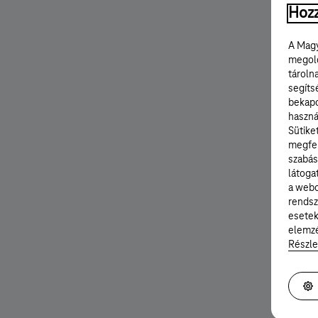
Hozz
A Magy
megold
tároln
segíts
bekapc
haszná
Sütike
megfel
szabás
látoga
a webo
rendsz
esetek
elemzé
Részle