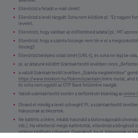
adatokat.
Ellenőrizd a feladó e-mail címét!
Ellenőrizd a levél tárgyát! Soha nem küldünk pl. "Ez nagyon fon
levelet.
Ellenőrizd, hogy valóban az előfizetésed adatai (pl.: MT azon
Ellenőrizd, hogy a számla összege nem tér-e el a megszokottól
összeg)!
Ellenőrizd belépési oldal címét (URL-t), és soha ne lépj be oda
pl. az általunk küldött Számlaértesítő levélben nincs „Befize
a valódi Számlaértesítő levélben „Számla megtekintése” gomb 
https://www.telekom.hu/fiokom/szamlaim
linkre mutat, ahol
és soha nem egyből az OTP Bank felületére navigál.
Valódi számlaértesítő esetén a befizetését kizárólag az
online 
Olvasd el mindig a levél szövegét! Pl. a számlaértesítő levél
hiányoznak az ékezetek.
Ne kattints a linkre, inkább használd a biztonságosabb útvonala
stb.). Ha véletlenül mégis kattintottál, ellenőrizd a böngésző
oldalon található szöveget. Gyanakodj, ha pl. hiányoznak az ék