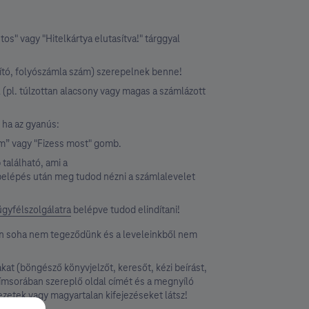
tos" vagy "Hitelkártya elutasítva!" tárggyal
osító, folyószámla szám) szerepelnek benne!
 (pl. túlzottan alacsony vagy magas a számlázott
, ha az gyanús:
tem” vagy "Fizess most" gomb.
található, ami a
 belépés után meg tudod nézni a számlalevelet
ügyfélszolgálatra
belépve tudod elindítani!
ben soha nem tegeződünk és a leveleinkből nem
kat (böngésző könyvjelzőt, keresőt, kézi beírást,
 címsorában szereplő oldal címét és a megnyíló
ezetek vagy magyartalan kifejezéseket látsz!