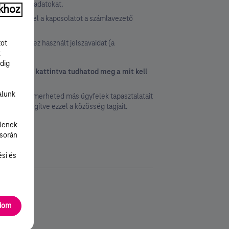
ne adj meg adatokat.
khoz
lanul vedd fel a kapcsolatot a számlavezető
rnetezéshez használt jelszavaidat (a
tot
k
dig
 illetve ide kattintva tudhatod meg a mit kell
alunk
 ahol megismerheted más ügyfelek tapasztalatait
evelet, segítve ezzel a közösség tagjait.
lenek
 során
ési és
adom