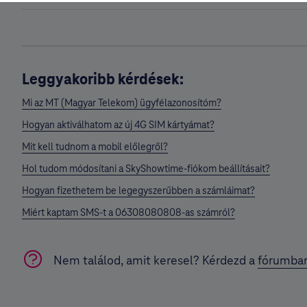
Leggyakoribb kérdések:
Mi az MT (Magyar Telekom) ügyfélazonosítóm?
Hogyan aktiválhatom az új 4G SIM kártyámat?
Mit kell tudnom a mobil előlegről?
Hol tudom módosítani a SkyShowtime-fiókom beállításait?
Hogyan fizethetem be legegyszerűbben a számláimat?
Miért kaptam SMS-t a 06308080808-as számról?
Nem találod, amit keresel? Kérdezd a
fórumba