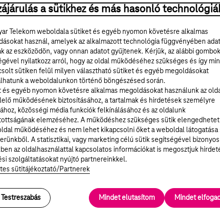
Ne válaszolj az ilyen jellegű e-mailekre, és semmilyen módon 
ájárulás a sütikhez és más hasonló technológiá
Ha véletlenül befizetést indítottál, javasoljuk, hogy haladékta
bankoddal!
ar Telekom weboldala sütiket és egyéb nyomon követésre alkalmas
A saját biztonságod érdekében időnként változtasd meg az inte
ásokat használ, amelyek az alkalmazott technológia függvényében ada
biztonságos jelszó kiválasztásához
itt
találsz segítséget).
ak az eszközödön, vagy onnan adatot gyűjtenek. Kérjük, az alábbi gombo
égével nyilatkozz arról, hogy az oldal működéséhez szükséges és így min
További hasznos információkat
itt olvashatsz
az adathalászatról,
solt sütiken felül milyen választható sütiket és egyéb megoldásokat
tenned, ha
adathalászatot
tapasztalsz.
lhatunk a weboldalunkon történő böngészésed során.
t és egyéb nyomon követésre alkalmas megoldásokat használunk az old
Emellett ellátogathatsz a
Telekom Fórum
a
Veszélyzóna
topikjába,
elő működésének biztosításához, a tartalmak és hirdetések személyre
és természetesen magad is közzé teheted az általad kapott gyanús l
ához, közösségi média funkciók felkínálásához és az oldalunk
tottságának elemzéséhez. A működéshez szükséges sütik elengedhetet
ldal működéséhez és nem lehet kikapcsolni őket a weboldal látogatása
Utoljára frissítve: 2026. július 06.
erünkből. A statisztikai, vagy marketing célú sütik segítségével bizonyos
ben az oldalhasználattal kapcsolatos információkat is megosztjuk hirdet
si szolgáltatásokat nyújtó partnereinkkel.
tes sütitájékoztató/Partnerek
Hasznos volt ez a válasz?
Testreszabás
Mindet elutasítom
Mindet elfog
IGEN
NEM