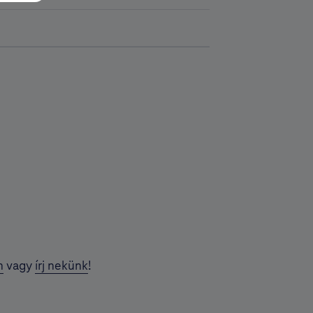
n
vagy
írj nekünk
!