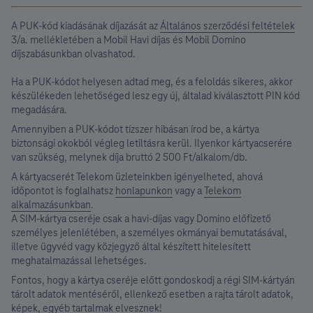
A PUK-kód kiadásának díjazását az
Általános szerződési feltételek
3/a. mellékletében a Mobil Havi díjas és Mobil Domino
díjszabásunkban olvashatod.
Ha a PUK-kódot helyesen adtad meg, és a feloldás sikeres, akkor
készülékeden lehetőséged lesz egy új, általad kiválasztott PIN kód
megadására.
Amennyiben a PUK-kódot tízszer hibásan írod be, a kártya
biztonsági okokból végleg letiltásra kerül. Ilyenkor kártyacserére
van szükség, melynek díja bruttó 2 500 Ft/alkalom/db.
A kártyacserét Telekom üzleteinkben igényelheted, ahová
időpontot is foglalhatsz
honlapunkon
vagy a
Telekom
alkalmazásunkban
.
A SIM-kártya cseréje csak a havi-díjas vagy Domino előfizető
személyes jelenlétében, a személyes okmányai bemutatásával,
illetve ügyvéd vagy közjegyző által készített hitelesített
meghatalmazással lehetséges.
Fontos, hogy a kártya cseréje előtt gondoskodj a régi SIM-kártyán
tárolt adatok mentéséről, ellenkező esetben a rajta tárolt adatok,
képek, egyéb tartalmak elvesznek!