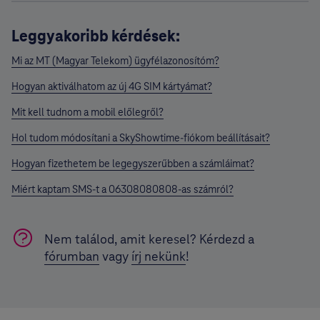
Leggyakoribb kérdések:
Mi az MT (Magyar Telekom) ügyfélazonosítóm?
Hogyan aktiválhatom az új 4G SIM kártyámat?
Mit kell tudnom a mobil előlegről?
Hol tudom módosítani a SkyShowtime-fiókom beállításait?
Hogyan fizethetem be legegyszerűbben a számláimat?
Miért kaptam SMS-t a 06308080808-as számról?
Nem találod, amit keresel? Kérdezd a
fórumban
vagy
írj nekünk
!