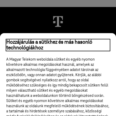
© 2026 Magyar Telekom Nyrt.
Hozzájárulás a sütikhez és más hasonló
technológiákhoz
Jogi tudnivalók
A Magyar Telekom weboldala sütiket és egyéb nyomon
követésre alkalmas megoldásokat használ, amelyek az
ÁSZF
alkalmazott technológia függvényében adatot tárolnak az
eszközödön, vagy onnan adatot gyűjtenek. Kérjük, az alábbi
Adatvédelem
gombok segítségével nyilatkozz arról, hogy az oldal
működéséhez szükséges és így mindig bekapcsolt sütiken felül
milyen választható sütiket és egyéb megoldásokat
Felhívások
használhatunk a weboldalunkon történő böngészésed során.
Sütiket és egyéb nyomon követésre alkalmas megoldásokat
Hírlevél
használunk az oldalunk megfelelő működésének biztosításához,
a tartalmak és hirdetések személyre szabásához, közösségi
Közösségi média