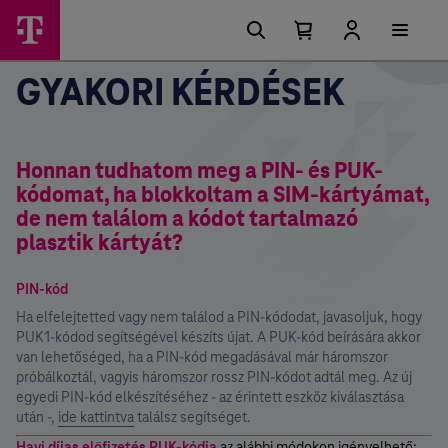
Főmenü
Ugrási
lehetőségek
Kosárban
Kosár
lenyitása
található
GYAKORI KÉRDÉSEK
elemek
száma
0
Honnan tudhatom meg a PIN- és PUK-
kódomat, ha blokkoltam a SIM-kártyámat,
de nem találom a kódot tartalmazó
plasztik kártyát?
PIN-kód
Ha elfelejtetted vagy nem találod a PIN-kódodat, javasoljuk, hogy
PUK1-kódod segítségével készíts újat. A PUK-kód beírására akkor
van lehetőséged, ha a PIN-kód megadásával már háromszor
próbálkoztál, vagyis háromszor rossz PIN-kódot adtál meg. Az új
egyedi PIN-kód elkészítéséhez - az érintett eszköz kiválasztása
után -,
ide kattintva
találsz segítséget.
Havi díjas előfizetés PUK-kódja
az alábbi módokon igényelhető: