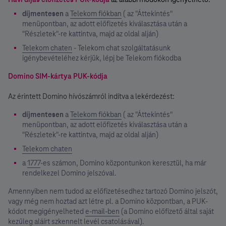
díjmentesen
a
Telekom fiókban
( az "Áttekintés"
menüpontban, az adott előfizetés kiválasztása után a
"Részletek"-re kattintva, majd az oldal alján)
Telekom chaten
- Telekom chat szolgáltatásunk
igénybevételéhez kérjük, lépj be Telekom fiókodba
Domino SIM-kártya PUK-kódja
Az érintett Domino hívószámról indítva a lekérdezést:
díjmentesen
a
Telekom fiókban
( az "Áttekintés"
menüpontban, az adott előfizetés kiválasztása után a
"Részletek"-re kattintva, majd az oldal alján)
Telekom chaten
a
1777
-es számon, Domino központunkon keresztül, ha már
rendelkezel Domino jelszóval.
Amennyiben nem tudod az előfizetésedhez tartozó Domino jelszót,
vagy még nem hoztad azt létre pl. a Domino központban, a PUK-
kódot megigényelheted
e-mail-ben
(a Domino előfizető által saját
kezűleg aláírt szkennelt levél csatolásával).