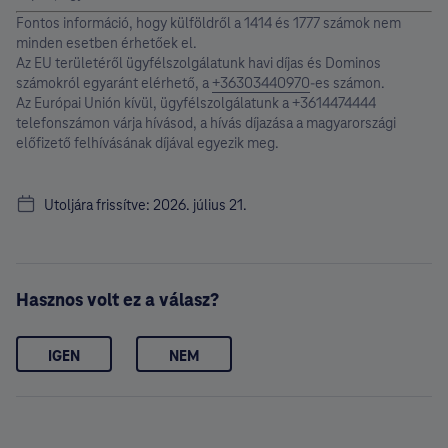
Fontos információ, hogy külföldről a 1414 és 1777 számok nem
minden esetben érhetőek el.
Az EU területéről ügyfélszolgálatunk havi díjas és Dominos
számokról egyaránt elérhető, a
+36303440970
-es számon.
Az Európai Unión kívül, ügyfélszolgálatunk a +3614474444
telefonszámon várja hívásod, a hívás díjazása a magyarországi
előfizető felhívásának díjával egyezik meg.
Utoljára frissítve: 2026. július 21.
Hasznos volt ez a válasz?
IGEN
NEM