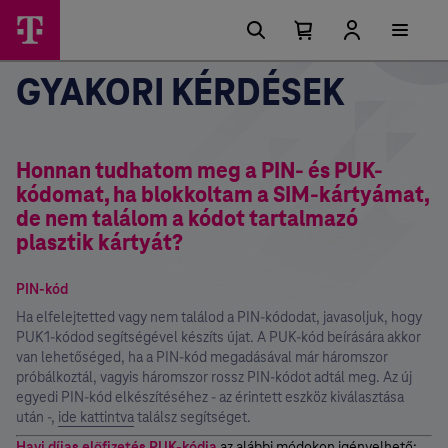
Főmenü
Ugrási
lehetőségek
Kosárban
Kosár
lenyitása
található
GYAKORI KÉRDÉSEK
elemek
száma
0
Honnan tudhatom meg a PIN- és PUK-
kódomat, ha blokkoltam a SIM-kártyámat,
de nem találom a kódot tartalmazó
plasztik kártyát?
PIN-kód
Ha elfelejtetted vagy nem találod a PIN-kódodat, javasoljuk, hogy
PUK1-kódod segítségével készíts újat. A PUK-kód beírására akkor
van lehetőséged, ha a PIN-kód megadásával már háromszor
próbálkoztál, vagyis háromszor rossz PIN-kódot adtál meg. Az új
egyedi PIN-kód elkészítéséhez - az érintett eszköz kiválasztása
után -,
ide kattintva
találsz segítséget.
Havi díjas előfizetés PUK-kódja
az alábbi módokon igényelhető: