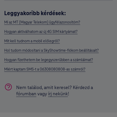
Leggyakoribb kérdések:
Mi az MT (Magyar Telekom) ügyfélazonosítóm?
Hogyan aktiválhatom az új 4G SIM kártyámat?
Mit kell tudnom a mobil előlegről?
Hol tudom módosítani a SkyShowtime-fiókom beállításait?
Hogyan fizethetem be legegyszerűbben a számláimat?
Miért kaptam SMS-t a 06308080808-as számról?
Nem találod, amit keresel? Kérdezd a
fórumban
vagy
írj nekünk
!