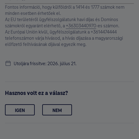
Fontos információ, hogy külföldről a 1414 és 1777 számok nem
minden esetben érhetőek el.
Az EU területéről ügyfélszolgálatunk havi díjas és Dominos
számokról egyaránt elérhető, a
+36303440970
-es számon.
Az Európai Unión kívül, ügyfélszolgálatunk a +3614474444
telefonszámon várja hívásod, a hívás díjazása a magyarországi
előfizető felhívásának díjával egyezik meg.
Utoljára frissítve: 2026. július 21.
Hasznos volt ez a válasz?
IGEN
NEM