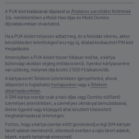
A PUK-kód kiadásának díjazását az
Általános szerződési feltételek
3/a. mellékletében a Mobil Havi díjas és Mobil Domino
díjszabásunkban olvashatod.
Ha a PUK-kódot helyesen adtad meg, és a feloldás sikeres, akkor
készülékeden lehetőséged lesz egy új, általad kiválasztott PIN kód
megadására.
Amennyiben a PUK-kódot tízszer hibásan írod be, a kártya
biztonsági okokból végleg letiltásra kerül. Ilyenkor kártyacserére
van szükség, melynek díja bruttó 2 500 Ft/alkalom/db.
A kártyacserét Telekom üzleteinkben igényelheted, ahová
időpontot is foglalhatsz
honlapunkon
vagy a
Telekom
alkalmazásunkban
.
A SIM-kártya cseréje csak a havi-díjas vagy Domino előfizető
személyes jelenlétében, a személyes okmányai bemutatásával,
illetve ügyvéd vagy közjegyző által készített hitelesített
meghatalmazással lehetséges.
Fontos, hogy a kártya cseréje előtt gondoskodj a régi SIM-kártyán
tárolt adatok mentéséről, ellenkező esetben a rajta tárolt adatok,
képek, egyéb tartalmak elvesznek!