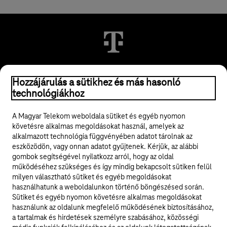
© 2026 Magyar Telekom Nyrt.
Hozzájárulás a sütikhez és más hasonló
technológiákhoz
Jogi tudnivalók
A Magyar Telekom weboldala sütiket és egyéb nyomon
követésre alkalmas megoldásokat használ, amelyek az
ÁSZF
alkalmazott technológia függvényében adatot tárolnak az
eszközödön, vagy onnan adatot gyűjtenek. Kérjük, az alábbi
Adatvédelem
gombok segítségével nyilatkozz arról, hogy az oldal
működéséhez szükséges és így mindig bekapcsolt sütiken felül
milyen választható sütiket és egyéb megoldásokat
Felhívások
használhatunk a weboldalunkon történő böngészésed során.
Sütiket és egyéb nyomon követésre alkalmas megoldásokat
Hírlevél
használunk az oldalunk megfelelő működésének biztosításához,
a tartalmak és hirdetések személyre szabásához, közösségi
Közösségi média