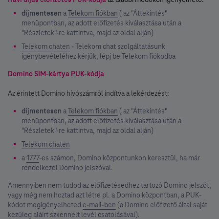
díjmentesen
a
Telekom fiókban
( az "Áttekintés"
menüpontban, az adott előfizetés kiválasztása után a
"Részletek"-re kattintva, majd az oldal alján)
Telekom chaten
- Telekom chat szolgáltatásunk
igénybevételéhez kérjük, lépj be Telekom fiókodba
Domino SIM-kártya PUK-kódja
Az érintett Domino hívószámról indítva a lekérdezést:
díjmentesen
a
Telekom fiókban
( az "Áttekintés"
menüpontban, az adott előfizetés kiválasztása után a
"Részletek"-re kattintva, majd az oldal alján)
Telekom chaten
a
1777
-es számon, Domino központunkon keresztül, ha már
rendelkezel Domino jelszóval.
Amennyiben nem tudod az előfizetésedhez tartozó Domino jelszót,
vagy még nem hoztad azt létre pl. a Domino központban, a PUK-
kódot megigényelheted
e-mail-ben
(a Domino előfizető által saját
kezűleg aláírt szkennelt levél csatolásával).