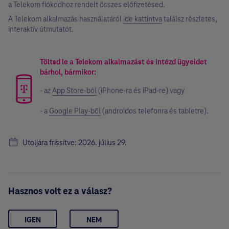
a Telekom fiókodhoz rendelt összes előfizetésed.
A Telekom alkalmazás használatáról
ide kattintva
találsz részletes,
interaktív útmutatót.
Töltsd le a Telekom alkalmazást és intézd ügyeidet
bárhol, bármikor:
- az
App Store-ból
(iPhone-ra és iPad-re) vagy
- a
Google Play-ből
(androidos telefonra és tabletre).
Utoljára frissítve: 2026. július 29.
Hasznos volt ez a válasz?
IGEN
NEM