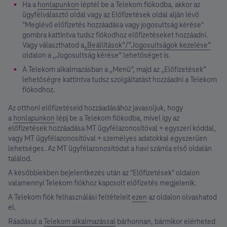
Ha a
honlapunkon
léptél be a Telekom fiókodba, akkor az
ügyfélválasztó oldal vagy az Előfizetések oldal alján lévő
"Meglévő előfizetés hozzáadása vagy jogosultság kérése"
gombra kattintva tudsz fiókodhoz előfizetéseket hozzáadni.
Vagy választhatod a
„Beállítások”/”Jogosultságok kezelése”
oldalon a „Jogosultság kérése” lehetőséget is.
A Telekom alkalmazásban a „Menü”, majd az „Előfizetések”
lehetőségre kattintva tudsz szolgáltatást hozzáadni a Telekom
fiókodhoz.
Az otthoni előfizetéseid hozzáadásához javasoljuk, hogy
a
honlapunkon
lépj be a Telekom fiókodba, mivel így az
előfizetések hozzáadása MT ügyfélazonosítóval + egyszeri kóddal,
vagy MT ügyfélazonosítóval + személyes adatokkal egyszerűen
lehetséges. Az MT ügyfélazonosítódat a havi számla első oldalán
találod.
A későbbiekben bejelentkezés után az "Előfizetések" oldalon
valamennyi Telekom fiókhoz kapcsolt előfizetés megjelenik.
A Telekom fiók felhasználási feltételeit
ezen
az oldalon olvashatod
el.
Ráadásul a
Telekom alkalmazással
bárhonnan, bármikor elérheted