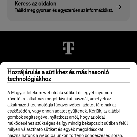
Keress az oldalon
Találd meg gyorsan és egyszerűen az információkat.
© 2026 Magyar Telekom Nyrt.
Hozzájárulás a sütikhez és más hasonló
technológiákhoz
Jogi tudnivalók
A Magyar Telekom weboldala sütiket és egyéb nyomon
követésre alkalmas megoldásokat használ, amelyek az
ÁSZF
alkalmazott technológia függvényében adatot tárolnak az
eszközödön, vagy onnan adatot gyűjtenek. Kérjük, az alábbi
Adatvédelem
gombok segítségével nyilatkozz arról, hogy az oldal
működéséhez szükséges és így mindig bekapcsolt sütiken felül
milyen választható sütiket és egyéb megoldásokat
Felhívások
használhatunk a weboldalunkon történő böngészésed során.