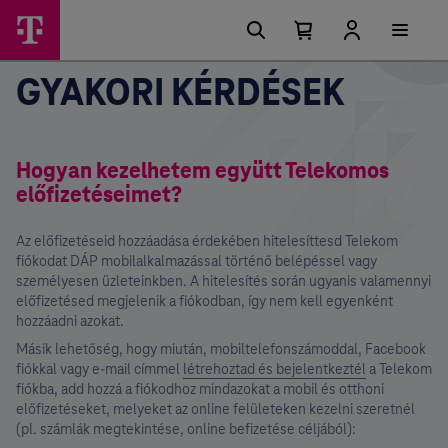
Főmenü
Ugrási
lehetőségek
Kosárban
Kosár
lenyitása
található
GYAKORI KÉRDÉSEK
elemek
száma
0
Hogyan kezelhetem együtt Telekomos
előfizetéseimet?
Az előfizetéseid hozzáadása érdekében hitelesíttesd Telekom
fiókodat DÁP mobilalkalmazással történő belépéssel vagy
személyesen üzleteinkben. A hitelesítés során ugyanis valamennyi
előfizetésed megjelenik a fiókodban, így nem kell egyenként
hozzáadni azokat.
Másik lehetőség, hogy miután, mobiltelefonszámoddal, Facebook
fiókkal vagy e-mail címmel
létrehoztad és bejelentkeztél
a Telekom
fiókba, add hozzá a fiókodhoz mindazokat a mobil és otthoni
előfizetéseket, melyeket az online felületeken kezelni szeretnél
(pl. számlák megtekintése, online befizetése céljából):