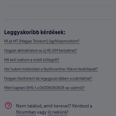
Leggyakoribb kérdések:
Mi az MT (Magyar Telekom) ügyfélazonosítóm?
Hogyan aktiválhatom az új 4G SIM kártyámat?
Mit kell tudnom a mobil előlegről?
Hol tudom módosítani a SkyShowtime-fiókom beállításait?
Hogyan fizethetem be legegyszerűbben a számláimat?
Miért kaptam SMS-t a 06308080808-as számról?
Nem találod, amit keresel? Kérdezd a
fórumban
vagy
írj nekünk
!