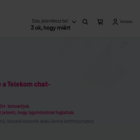
Keresés
Kosárban
Kosár
Szia, jelentkezz be!
Belépés
található
3 ok, hogy miért
lenyitása
elemek
száma
0
 a Telekom chat-
tt biztosítjuk.
jelenti, hogy ügyintézőink foglaltak.
nű, beszéd-buborék alakú ikonra kattintva tudod