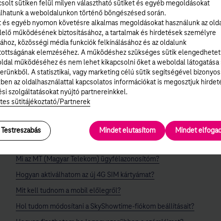
solt sütiken felül milyen választható sütiket és egyéb megoldásokat
lhatunk a weboldalunkon történő böngészésed során.
t és egyéb nyomon követésre alkalmas megoldásokat használunk az old
elő működésének biztosításához, a tartalmak és hirdetések személyre
Hasznos volt ez a válasz?
ához, közösségi média funkciók felkínálásához és az oldalunk
tottságának elemzéséhez. A működéshez szükséges sütik elengedhetet
ldal működéséhez és nem lehet kikapcsolni őket a weboldal látogatása
IGEN
NEM
erünkből. A statisztikai, vagy marketing célú sütik segítségével bizonyos
ben az oldalhasználattal kapcsolatos információkat is megosztjuk hirdet
si szolgáltatásokat nyújtó partnereinkkel.
tes sütitájékoztató/Partnerek
Testreszabás
Mindet elutasítom
Mindet elfog
Leggyakoribb kérdések:
Mi az MT (Magyar Telekom) ügyfélazonosítóm?
Hogyan aktiválhatom az új 4G SIM kártyámat?
Mit kell tudnom a mobil előlegről?
Hol tudom módosítani a SkyShowtime-fiókom beállításait?