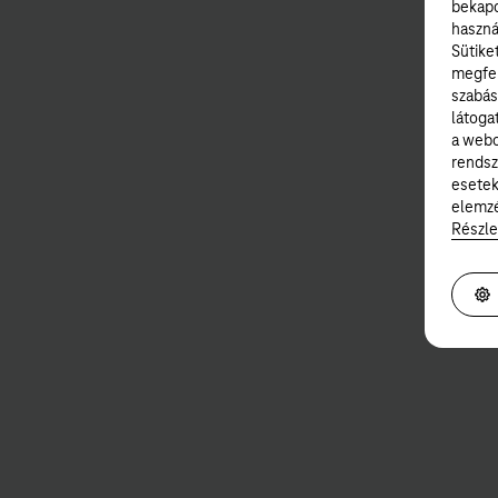
bekapc
haszná
Sütike
megfel
szabás
látoga
a webo
rendsz
esetek
elemzé
Részle