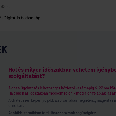
nk
Karrier
és
Digitális biztonság
EK
Hol és milyen időszakban vehetem igénybe
szolgáltatást?
A chat-ügyintézés lehetőségét hétfőtől vasárnapig 6-22 óra közö
Ha ebben az időszakban mégsem jelenik meg a chat-ablak, az azt 
A chatet ezen képernyő jobb alsó sarkában megjelenő, magenta szí
elindítani.
Az alábbi témákban fordulhatsz hozzánk segítségért: