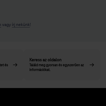
n
vagy
írj nekünk
!
Keress az oldalon
tet és
Találd meg gyorsan és egyszerűen az
információkat.