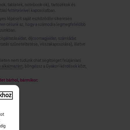
ok, tabletek, notebook-ok), tartozékok és
tási feltételeivel kapcsolatban.
yes lépéseit saját eszközödön sikeresen
szen célunk az, hogy a számodra legmegfelelőbb
ázunkban.
lgáltatásaidat, díjcsomagjaidat, számládat
tatás szüneteltetése, visszakapcsolása), illetve
leten nem tudunk chat segítséget felajánlani
 alkalmazást
, böngéssz a Gyakori kérdések közt,
det bárhol, bármikor:
khoz
re).
tot
k
dig