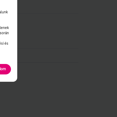
alunk
lenek
 során
ési és
adom