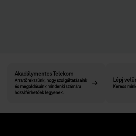
Akadálymentes Telekom
Lépj velü
Arra törekszünk, hogy szolgáltatásaink
és megoldásaink mindenki számára
Keress mink
hozzáférhetőek legyenek.