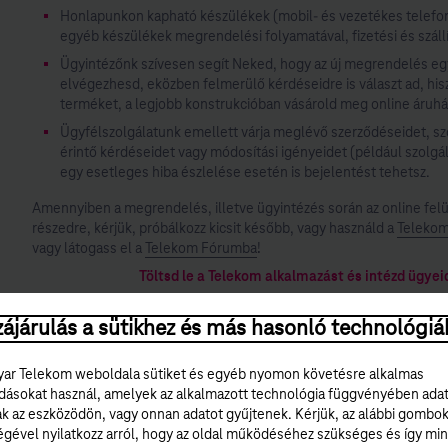
Honlapunkon kapható készülékek (mobil- és vezetékes telefon
egyéb készülékek megrendelési folyamatával, fizetési és szállí
Ügyintézőnk szívesen segít Neked, hogy az új megrendelés eg
elvégezhesd, eközben felmerülő kérdéseidre is választ ad, hi
terméket, a legjobb konstrukcióban vásárold meg online áruh
Ügyfélszolgálatunk emellett várja meglévő szerződéseidet, szo
érintő kérdéseidet vagy módosítási igényeidet (például szolgál
egy esetleges hiba észlelése esetén is bejelentést tehetsz.
Amennyiben a megrendelés, illetve ügyintézés során az online felü
részedre, kérjük, próbálkozz kicsit később, vagy használd a
Telekom
vagy látogass el a
Telekom Fórumba
!
Töltsd le a Telekom alkalmazást és intézd ügyei
- az
App Store-ból
(iPhone-ra és iPad-re) vagy
ájárulás a sütikhez és más hasonló technológiá
- a
Google Play-ből
(androidos telefonra és tablet
ar Telekom weboldala sütiket és egyéb nyomon követésre alkalmas
ásokat használ, amelyek az alkalmazott technológia függvényében ada
ak az eszközödön, vagy onnan adatot gyűjtenek. Kérjük, az alábbi gombo
égével nyilatkozz arról, hogy az oldal működéséhez szükséges és így min
Utoljára frissítve: 2026. június 29.