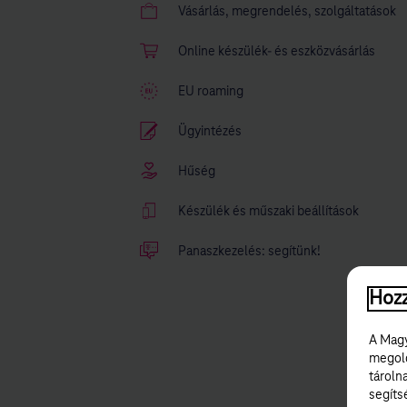
Vásárlás, megrendelés, szolgáltatások
Online készülék- és eszközvásárlás
EU roaming
Ügyintézés
Hűség
Készülék és műszaki beállítások
Panaszkezelés: segítünk!
Hozz
A Magy
megold
tároln
segíts