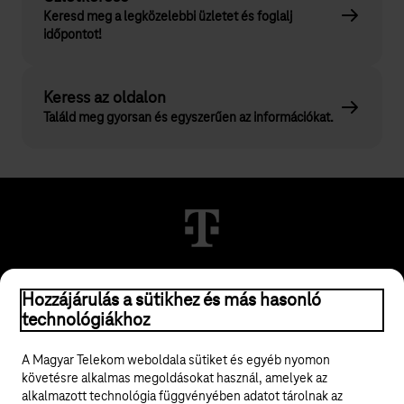
Keresd meg a legközelebbi üzletet és foglalj
időpontot!
Keress az oldalon
Találd meg gyorsan és egyszerűen az információkat.
© 2026 Magyar Telekom Nyrt.
Hozzájárulás a sütikhez és más hasonló
technológiákhoz
Jogi tudnivalók
A Magyar Telekom weboldala sütiket és egyéb nyomon
követésre alkalmas megoldásokat használ, amelyek az
ÁSZF
alkalmazott technológia függvényében adatot tárolnak az