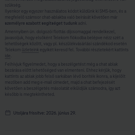
szükség.
Ilyenkor egy egyszer használatos kódot küldünk ki SMS-ben, és a
megfelelő számsor chat-ablakba való beírását követően már
személyre szabott segítséget tudunk
adni.
Amennyiben ún. dolgozói flottás díjcsomaggal rendelkezel,
javasoljuk, hogy elsőként Telekom fiókodba belépve nézz szét a
lehetőségek között, vagy pl. készülékvásárlási szándékod esetén
Telekom
üzleteink
egyikét keresd fel. További részletekért kattints
ide
.
Felhívjuk figyelmedet, hogy a beszélgetést még a chat ablak
bezárása előtt lehetőséged van elmenteni. Ehhez kérjük, hogy
kattints az ablak jobb felső sarkában lévő boríték ikonra, a kijelölt
mezőben add meg e-mail címedet, majd a chat befejezését
követően a beszélgetés másolatát elküldjük számodra, így azt
később is megtekintheted.
Utoljára frissítve: 2026. június 29.