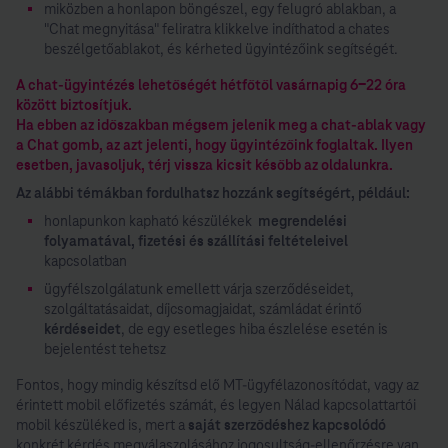
miközben a honlapon böngészel, egy felugró ablakban, a
"Chat megnyitása" feliratra klikkelve indíthatod a chates
beszélgetőablakot, és kérheted ügyintézőink segítségét.
A chat-ügyintézés lehetőségét hétfőtől vasárnapig 6-22 óra
között biztosítjuk.
Ha ebben az időszakban mégsem jelenik meg a chat-ablak vagy
a Chat gomb, az azt jelenti, hogy ügyintézőink foglaltak. Ilyen
esetben, javasoljuk, térj vissza kicsit később az oldalunkra.
Az alábbi témákban fordulhatsz hozzánk segítségért, például:
honlapunkon kapható készülékek
megrendelési
folyamatával, fizetési és szállítási feltételeivel
kapcsolatban
ügyfélszolgálatunk emellett várja szerződéseidet,
szolgáltatásaidat, díjcsomagjaidat, számládat érintő
kérdéseidet
, de egy esetleges hiba észlelése esetén is
bejelentést tehetsz
Fontos, hogy mindig készítsd elő MT-ügyfélazonosítódat, vagy az
érintett mobil előfizetés számát, és legyen Nálad kapcsolattartói
mobil készüléked is, mert a
saját szerződéshez kapcsolódó
konkrét kérdés megválaszolásához jogosultság-ellenőrzésre van