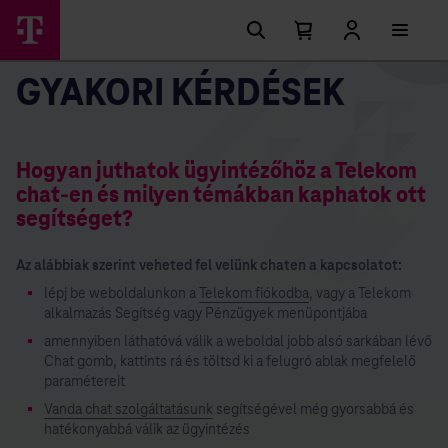
Főmenü
Ugrási
lehetőségek
Kosárban
Kosár
lenyitása
található
GYAKORI KÉRDÉSEK
elemek
száma
0
Hogyan juthatok ügyintézőhöz a Telekom
chat-en és milyen témákban kaphatok ott
segítséget?
Az alábbiak szerint veheted fel velünk chaten a kapcsolatot:
lépj be weboldalunkon a
Telekom fiókodba
, vagy a Telekom
alkalmazás Segítség vagy Pénzügyek menüpontjába
amennyiben láthatóvá válik a weboldal jobb alsó sarkában lévő
Chat gomb, kattints rá és töltsd ki a felugró ablak megfelelő
paramétereit
Vanda chat szolgáltatásunk
segítségével még gyorsabbá és
hatékonyabbá válik az ügyintézés