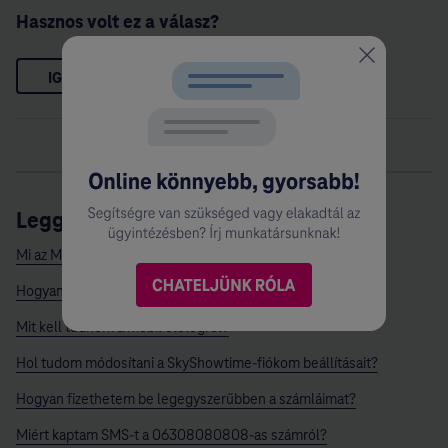
Hasznos volt ez a válasz?
IGEN
NEM
Leggyakoribb kérdések:
Mi az MT (Magyar Telekom) ügyfélazonosítóm?
Hogyan aktiválhatom az új 4G SIM kártyámat?
Mit kell tudnom a mobil előlegről?
Hol tudom módosítani a SkyShowtime-fiókom beállításait?
Hogyan fizethetem be legegyszerűbben a számláimat?
Miért kaptam SMS-t a 06308080808-as számról?