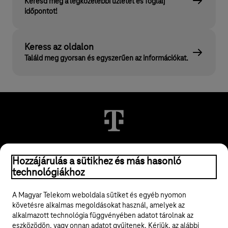
Keresd meg a legközelebbi üzletet és foglalj
időpontot!
Keress az oldalon
Találd meg gyorsan és egyszerűen az információkat.
© 2026 Magyar Telekom Nyrt.
Hozzájárulás a sütikhez és más hasonló
technológiákhoz
Jogi tudnivalók
A Magyar Telekom weboldala sütiket és egyéb nyomon
követésre alkalmas megoldásokat használ, amelyek az
ÁSZF
alkalmazott technológia függvényében adatot tárolnak az
eszközödön, vagy onnan adatot gyűjtenek. Kérjük, az alábbi