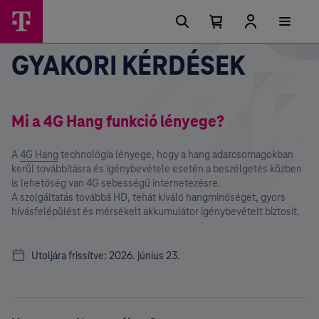
Főmenü
Ugrási
lehetőségek
Kosárban
Kosár
lenyitása
található
GYAKORI KÉRDÉSEK
elemek
száma
0
Mi a 4G Hang funkció lényege?
A
4G Hang
technológia lényege, hogy a hang adatcsomagokban
kerül továbbításra és igénybevétele esetén a beszélgetés közben
is lehetőség van 4G sebességű internetezésre.
A szolgáltatás továbbá HD, tehát kiváló hangminőséget, gyors
hívásfelépülést és mérsékelt akkumulátor igénybevételt biztosít.
Utoljára frissítve: 2026. június 23.