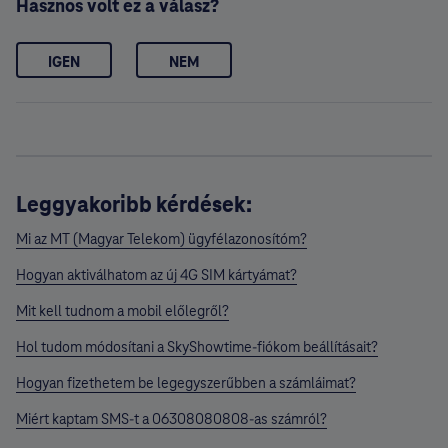
Hasznos volt ez a válasz?
IGEN
NEM
Leggyakoribb kérdések:
Mi az MT (Magyar Telekom) ügyfélazonosítóm?
Hogyan aktiválhatom az új 4G SIM kártyámat?
Mit kell tudnom a mobil előlegről?
Hol tudom módosítani a SkyShowtime-fiókom beállításait?
Hogyan fizethetem be legegyszerűbben a számláimat?
Miért kaptam SMS-t a 06308080808-as számról?