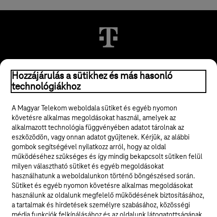
© 2026 Magyar Telekom Nyrt.
Hozzájárulás a sütikhez és más hasonló
technológiákhoz
Jogi tudnivalók
A Magyar Telekom weboldala sütiket és egyéb nyomon
követésre alkalmas megoldásokat használ, amelyek az
ÁSZF
alkalmazott technológia függvényében adatot tárolnak az
eszközödön, vagy onnan adatot gyűjtenek. Kérjük, az alábbi
Adatvédelem
gombok segítségével nyilatkozz arról, hogy az oldal
működéséhez szükséges és így mindig bekapcsolt sütiken felül
milyen választható sütiket és egyéb megoldásokat
Felhívások
használhatunk a weboldalunkon történő böngészésed során.
Sütiket és egyéb nyomon követésre alkalmas megoldásokat
Hírlevél
használunk az oldalunk megfelelő működésének biztosításához,
a tartalmak és hirdetések személyre szabásához, közösségi
Közösségi média
média funkciók felkínálásához és az oldalunk látogatottságának