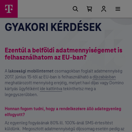
Főmenü
Ugrási
lehetőségek
Kosárban
Kosár
lenyitása
található
GYAKORI KÉRDÉSEK
elemek
száma
0
Ezentúl a belföldi adatmennyiségemet is
felhasználhatom az EU-ban?
A
lakossági mobilinternet
csomagokban foglalt adatmennyiség
2017. június 15-től az EU-ban is felhasználható a
díjszabásban
meghatározott mennyiség erejéig, melyet havi díjas vagy Domino
kártyás ügyfélként
ide kattintva
tekinthetsz meg a
legegyszerűbben.
Honnan fogom tudni, hogy a rendelkezésre álló adategyenleg
elfogyott?
Az egyenleg fogyásának 80% ill. 100%-ánál SMS-értesítést
küldünk. Megosztott adatmennyiségű díjcsomag esetén pedig az