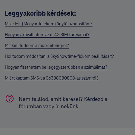
Leggyakoribb kérdések:
Mi az MT (Magyar Telekom) ügyfélazonosítóm?
Hogyan aktiválhatom az új 4G SIM kártyámat?
Mit kell tudnom a mobil előlegről?
Hol tudom módosítani a SkyShowtime-fiókom beállításait?
Hogyan fizethetem be legegyszerűbben a számláimat?
Miért kaptam SMS-t a 06308080808-as számról?
Nem találod, amit keresel? Kérdezd a
fórumban
vagy
írj nekünk
!