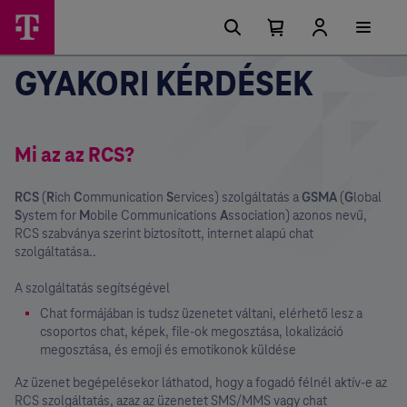
Főmenü
Ugrási
lehetőségek
Kosárban
Kosár
lenyitása
található
GYAKORI KÉRDÉSEK
elemek
száma
0
Mi az az RCS?
RCS
(
R
ich
C
ommunication
S
ervices) szolgáltatás a
GSMA
(
G
lobal
S
ystem for
M
obile Communications
A
ssociation) azonos nevű,
RCS szabványa szerint biztosított, internet alapú chat
szolgáltatása..
A szolgáltatás segítségével
Chat formájában is tudsz üzenetet váltani, elérhető lesz a
csoportos chat, képek, file-ok megosztása, lokalizáció
megosztása, és emoji és emotikonok küldése
Az üzenet begépelésekor láthatod, hogy a fogadó félnél aktív-e az
RCS szolgáltatás, azaz az üzenetet SMS/MMS vagy chat