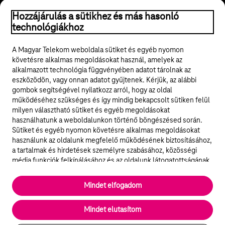
© 2026 Magyar Telekom Nyrt.
Hozzájárulás a sütikhez és más hasonló
technológiákhoz
Jogi tudnivalók
A Magyar Telekom weboldala sütiket és egyéb nyomon
követésre alkalmas megoldásokat használ, amelyek az
ÁSZF
alkalmazott technológia függvényében adatot tárolnak az
eszközödön, vagy onnan adatot gyűjtenek. Kérjük, az alábbi
Adatvédelem
gombok segítségével nyilatkozz arról, hogy az oldal
működéséhez szükséges és így mindig bekapcsolt sütiken felül
milyen választható sütiket és egyéb megoldásokat
Felhívások
használhatunk a weboldalunkon történő böngészésed során.
Sütiket és egyéb nyomon követésre alkalmas megoldásokat
Hírlevél
használunk az oldalunk megfelelő működésének biztosításához,
a tartalmak és hirdetések személyre szabásához, közösségi
Közösségi média
média funkciók felkínálásához és az oldalunk látogatottságának
elemzéséhez. A működéshez szükséges sütik
elengedhetetlenek a weboldal működéséhez és nem lehet
Cookie beállítások
Mindet elfogadom
kikapcsolni őket a weboldal látogatása során rendszerünkből. A
statisztikai, vagy marketing célú sütik segítségével bizonyos
English
Mindet elutasítom
esetekben az oldalhasználattal kapcsolatos információkat is
megosztjuk hirdetési és elemzési szolgáltatásokat nyújtó