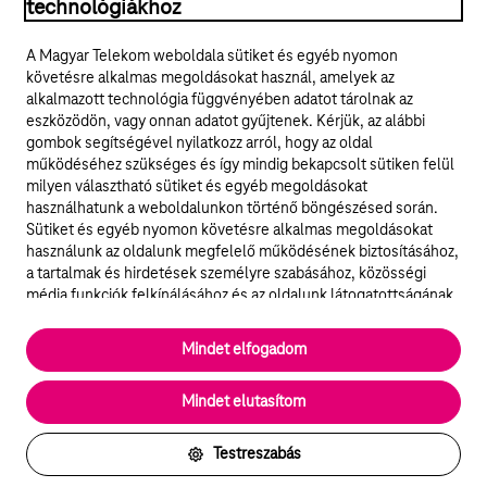
technológiákhoz
Jogi tudnivalók
A Magyar Telekom weboldala sütiket és egyéb nyomon
követésre alkalmas megoldásokat használ, amelyek az
ÁSZF
alkalmazott technológia függvényében adatot tárolnak az
eszközödön, vagy onnan adatot gyűjtenek. Kérjük, az alábbi
Adatvédelem
gombok segítségével nyilatkozz arról, hogy az oldal
működéséhez szükséges és így mindig bekapcsolt sütiken felül
milyen választható sütiket és egyéb megoldásokat
Felhívások
használhatunk a weboldalunkon történő böngészésed során.
Sütiket és egyéb nyomon követésre alkalmas megoldásokat
Hírlevél
használunk az oldalunk megfelelő működésének biztosításához,
a tartalmak és hirdetések személyre szabásához, közösségi
Közösségi média
média funkciók felkínálásához és az oldalunk látogatottságának
elemzéséhez. A működéshez szükséges sütik
elengedhetetlenek a weboldal működéséhez és nem lehet
Cookie beállítások
Mindet elfogadom
kikapcsolni őket a weboldal látogatása során rendszerünkből. A
statisztikai, vagy marketing célú sütik segítségével bizonyos
English
Mindet elutasítom
esetekben az oldalhasználattal kapcsolatos információkat is
megosztjuk hirdetési és elemzési szolgáltatásokat nyújtó
partnereinkkel.
Testreszabás
Részletes sütitájékoztató/Partnerek
Vissza az oldal tetejére