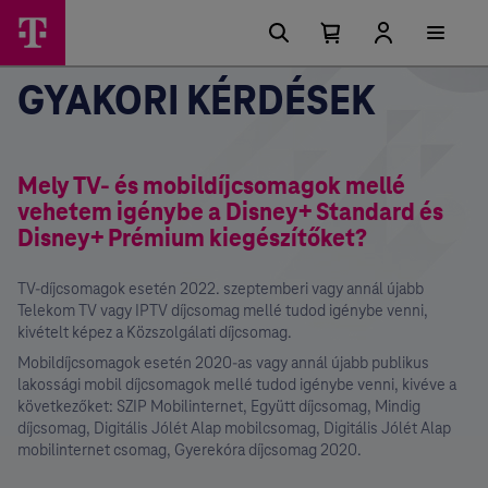
Főmenü
Ugrási
lehetőségek
Kosárban
Kosár
lenyitása
található
GYAKORI KÉRDÉSEK
elemek
száma
0
Mely TV- és mobildíjcsomagok mellé
vehetem igénybe a Disney+ Standard és
Disney+ Prémium kiegészítőket?
TV-díjcsomagok esetén 2022. szeptemberi vagy annál újabb
Telekom TV vagy IPTV díjcsomag mellé tudod igénybe venni,
kivételt képez a Közszolgálati díjcsomag.
Mobildíjcsomagok esetén 2020-as vagy annál újabb publikus
lakossági mobil díjcsomagok mellé tudod igénybe venni, kivéve a
következőket: SZIP Mobilinternet, Együtt díjcsomag, Mindig
díjcsomag, Digitális Jólét Alap mobilcsomag, Digitális Jólét Alap
mobilinternet csomag, Gyerekóra díjcsomag 2020.