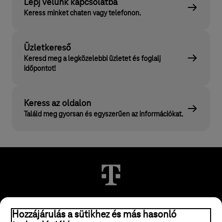
Lépj velünk kapcsolatba
Keress minket chaten vagy telefonon.
Üzletkereső
Keresd meg a legközelebbi üzletet és foglalj
időpontot!
Keress az oldalon
Találd meg gyorsan és egyszerűen az információkat.
© 2026 Magyar Telekom Nyrt.
Hozzájárulás a sütikhez és más hasonló