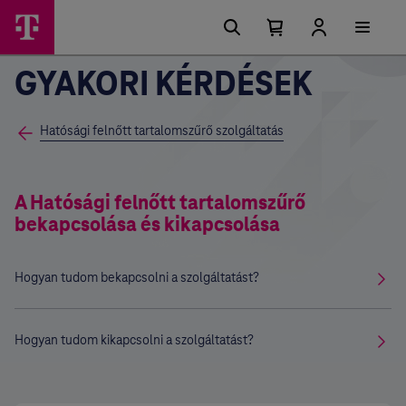
Főmenü
Ugrási
lehetőségek
Kosárban
Kosár
lenyitása
található
GYAKORI KÉRDÉSEK
elemek
száma
0
Hatósági felnőtt tartalomszűrő szolgáltatás
A Hatósági felnőtt tartalomszűrő
bekapcsolása és kikapcsolása
Hogyan tudom bekapcsolni a szolgáltatást?
Hogyan tudom kikapcsolni a szolgáltatást?