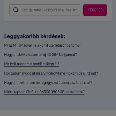
KERESÉS
Leggyakoribb kérdések:
Mi az MT (Magyar Telekom) ügyfélazonosítóm?
Hogyan aktiválhatom az új 4G SIM kártyámat?
Mit kell tudnom a mobil előlegről?
Hol tudom módosítani a SkyShowtime-fiókom beállításait?
Hogyan fizethetem be legegyszerűbben a számláimat?
Miért kaptam SMS-t a 06308080808-as számról?