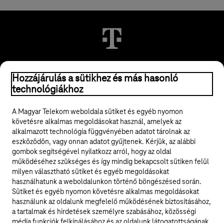
© 2026 Magyar Telekom Nyrt.
Hozzájárulás a sütikhez és más hasonló
technológiákhoz
Jogi tudnivalók
A Magyar Telekom weboldala sütiket és egyéb nyomon
követésre alkalmas megoldásokat használ, amelyek az
ÁSZF
alkalmazott technológia függvényében adatot tárolnak az
eszközödön, vagy onnan adatot gyűjtenek. Kérjük, az alábbi
Adatvédelem
gombok segítségével nyilatkozz arról, hogy az oldal
működéséhez szükséges és így mindig bekapcsolt sütiken felül
milyen választható sütiket és egyéb megoldásokat
Felhívások
használhatunk a weboldalunkon történő böngészésed során.
Sütiket és egyéb nyomon követésre alkalmas megoldásokat
Hírlevél
használunk az oldalunk megfelelő működésének biztosításához,
a tartalmak és hirdetések személyre szabásához, közösségi
Közösségi média
média funkciók felkínálásához és az oldalunk látogatottságának