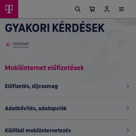
Főmenü
Ugrási
lehetőségek
Kosárban
Kosár
lenyitása
található
GYAKORI KÉRDÉSEK
elemek
száma
0
Internet
Mobilinternet előfizetések
Előfizetés, díjcsomag
Adatbővítés, adatopciók
Külföldi mobilinternetezés