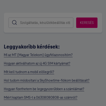
KERESÉS
Leggyakoribb kérdések:
Mi az MT (Magyar Telekom) ügyfélazonosítóm?
Hogyan aktiválhatom az új 4G SIM kártyámat?
Mit kell tudnom a mobil előlegről?
Hol tudom módosítani a SkyShowtime-fiókom beállításait?
Hogyan fizethetem be legegyszerűbben a számláimat?
Miért kaptam SMS-t a 06308080808-as számról?