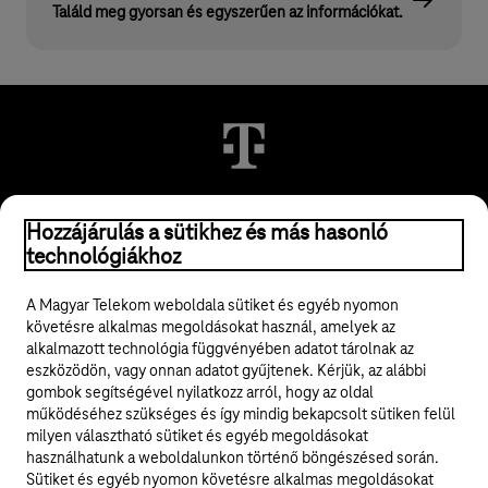
Találd meg gyorsan és egyszerűen az információkat.
© 2026 Magyar Telekom Nyrt.
Hozzájárulás a sütikhez és más hasonló
technológiákhoz
Jogi tudnivalók
A Magyar Telekom weboldala sütiket és egyéb nyomon
követésre alkalmas megoldásokat használ, amelyek az
ÁSZF
alkalmazott technológia függvényében adatot tárolnak az
eszközödön, vagy onnan adatot gyűjtenek. Kérjük, az alábbi
Adatvédelem
gombok segítségével nyilatkozz arról, hogy az oldal
működéséhez szükséges és így mindig bekapcsolt sütiken felül
milyen választható sütiket és egyéb megoldásokat
Felhívások
használhatunk a weboldalunkon történő böngészésed során.
Sütiket és egyéb nyomon követésre alkalmas megoldásokat