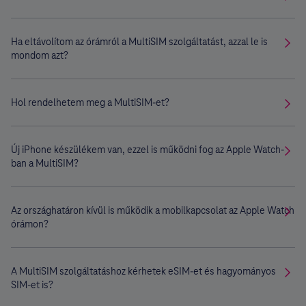
Ha eltávolítom az órámról a MultiSIM szolgáltatást, azzal le is
mondom azt?
Hol rendelhetem meg a MultiSIM-et?
Új iPhone készülékem van, ezzel is működni fog az Apple Watch-
ban a MultiSIM?
Az országhatáron kívül is működik a mobilkapcsolat az Apple Watch
órámon?
A MultiSIM szolgáltatáshoz kérhetek eSIM-et és hagyományos
SIM-et is?