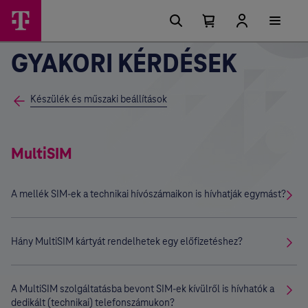
Főmenü
Ugrási
lehetőségek
Kosárban
Kosár
lenyitása
található
GYAKORI KÉRDÉSEK
elemek
száma
0
Készülék és műszaki beállítások
MultiSIM
A mellék SIM-ek a technikai hívószámaikon is hívhatják egymást?
Hány MultiSIM kártyát rendelhetek egy előfizetéshez?
A MultiSIM szolgáltatásba bevont SIM-ek kívülről is hívhatók a
dedikált (technikai) telefonszámukon?