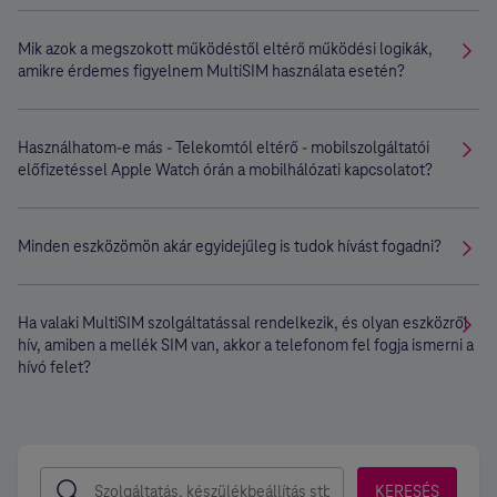
Mik azok a megszokott működéstől eltérő működési logikák,
amikre érdemes figyelnem MultiSIM használata esetén?
Használhatom-e más - Telekomtól eltérő - mobilszolgáltatói
előfizetéssel Apple Watch órán a mobilhálózati kapcsolatot?
Minden eszközömön akár egyidejűleg is tudok hívást fogadni?
Ha valaki MultiSIM szolgáltatással rendelkezik, és olyan eszközről
hív, amiben a mellék SIM van, akkor a telefonom fel fogja ismerni a
hívó felet?
KERESÉS