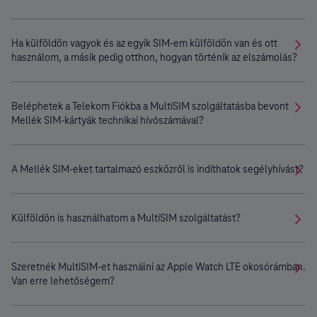
Ha külföldön vagyok és az egyik SIM-em külföldön van és ott
használom, a másik pedig otthon, hogyan történik az elszámolás?
Beléphetek a Telekom Fiókba a MultiSIM szolgáltatásba bevont
Mellék SIM-kártyák technikai hívószámával?
A Mellék SIM-eket tartalmazó eszközről is indíthatok segélyhívást?
Külföldön is használhatom a MultiSIM szolgáltatást?
Szeretnék MultiSIM-et használni az Apple Watch LTE okosórámban.
Van erre lehetőségem?