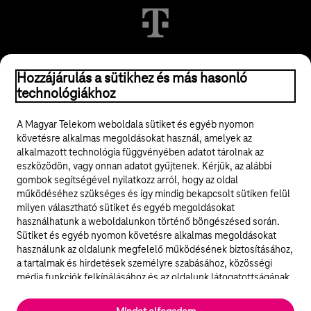
© 2026 Magyar Telekom Nyrt.
Hozzájárulás a sütikhez és más hasonló
technológiákhoz
Jogi tudnivalók
A Magyar Telekom weboldala sütiket és egyéb nyomon
követésre alkalmas megoldásokat használ, amelyek az
ÁSZF
alkalmazott technológia függvényében adatot tárolnak az
eszközödön, vagy onnan adatot gyűjtenek. Kérjük, az alábbi
Adatvédelem
gombok segítségével nyilatkozz arról, hogy az oldal
működéséhez szükséges és így mindig bekapcsolt sütiken felül
milyen választható sütiket és egyéb megoldásokat
Felhívások
használhatunk a weboldalunkon történő böngészésed során.
Sütiket és egyéb nyomon követésre alkalmas megoldásokat
Hírlevél
használunk az oldalunk megfelelő működésének biztosításához,
a tartalmak és hirdetések személyre szabásához, közösségi
Közösségi média
média funkciók felkínálásához és az oldalunk látogatottságának
elemzéséhez. A működéshez szükséges sütik
elengedhetetlenek a weboldal működéséhez és nem lehet
Cookie beállítások