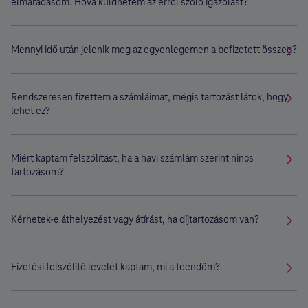
elmaradásom. Hová küldhetem az erről szóló igazolást?
Mennyi idő után jelenik meg az egyenlegemen a befizetett összeg?
Rendszeresen fizettem a számláimat, mégis tartozást látok, hogy
lehet ez?
Miért kaptam felszólítást, ha a havi számlám szerint nincs
tartozásom?
Kérhetek-e áthelyezést vagy átírást, ha díjtartozásom van?
Fizetési felszólító levelet kaptam, mi a teendőm?