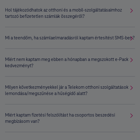
Hol tájékozódhatok az otthoni és a mobil-szolgáltatásaimhoz
tartozó befizetetlen számlák összegéről?
Mi a teendőm, ha számlaelmaradásról kaptam értesítést SMS-ben?
Miért nem kaptam meg ebben a hónapban a megszokott e-Pack
kedvezményt?
Milyen következményekkel jár a Telekom otthoni szolgáltatások
lemondása/megszűnése a hűségidő alatt?
Miért kaptam fizetési felszólítást ha csoportos beszedési
megbízásom van?