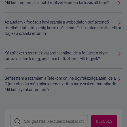
Mit kell tennem, ha mobil előfizetésemen tartozás áll fenn?
Az általam kifogásolt havi számla a weboldalon befizetendő
tételként látható, pedig korrekciós számlát is kaptam miatta. Mikor
fog ez a számla eltűnni?
Készüléket szeretnék vásárolni online, de a felületen olyan
tartozás jelenik meg, amit már befizettem. Mit tegyek?
Befizettem a számlám a Telekom online ügyfélszolgálatán, de a
Díjnet oldalán még mindig rendezetlen tartozásként mutatkozik.
Mit kell ilyenkor tennem?
KERESÉS