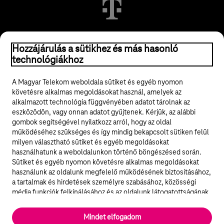
© 2026 Magyar Telekom Nyrt.
Hozzájárulás a sütikhez és más hasonló
technológiákhoz
Jogi tudnivalók
A Magyar Telekom weboldala sütiket és egyéb nyomon
követésre alkalmas megoldásokat használ, amelyek az
ÁSZF
alkalmazott technológia függvényében adatot tárolnak az
eszközödön, vagy onnan adatot gyűjtenek. Kérjük, az alábbi
Adatvédelem
gombok segítségével nyilatkozz arról, hogy az oldal
működéséhez szükséges és így mindig bekapcsolt sütiken felül
milyen választható sütiket és egyéb megoldásokat
Felhívások
használhatunk a weboldalunkon történő böngészésed során.
Sütiket és egyéb nyomon követésre alkalmas megoldásokat
Hírlevél
használunk az oldalunk megfelelő működésének biztosításához,
a tartalmak és hirdetések személyre szabásához, közösségi
Közösségi média
média funkciók felkínálásához és az oldalunk látogatottságának
elemzéséhez. A működéshez szükséges sütik
elengedhetetlenek a weboldal működéséhez és nem lehet
Cookie beállítások
Mindet elfogadom
kikapcsolni őket a weboldal látogatása során rendszerünkből. A