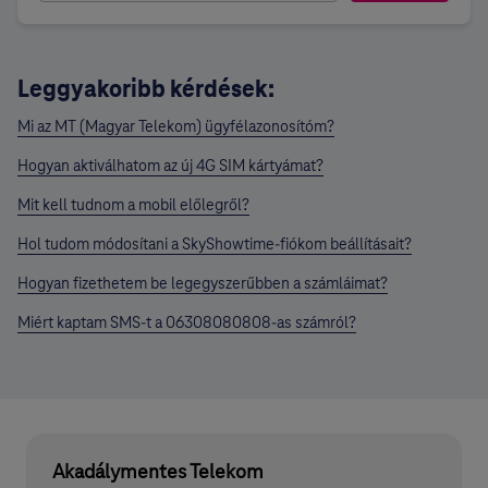
Leggyakoribb kérdések:
Mi az MT (Magyar Telekom) ügyfélazonosítóm?
Hogyan aktiválhatom az új 4G SIM kártyámat?
Mit kell tudnom a mobil előlegről?
Hol tudom módosítani a SkyShowtime-fiókom beállításait?
Hogyan fizethetem be legegyszerűbben a számláimat?
Miért kaptam SMS-t a 06308080808-as számról?
Akadálymentes Telekom