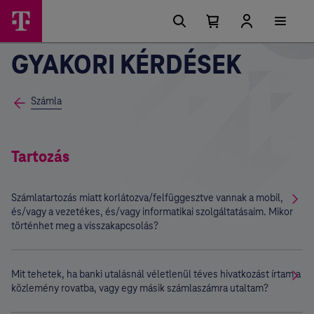
Főmenü
Ugrási
lehetőségek
Kosárban
Kosár
lenyitása
található
GYAKORI KÉRDÉSEK
elemek
száma
0
Számla
Tartozás
Számlatartozás miatt korlátozva/felfüggesztve vannak a mobil,
és/vagy a vezetékes, és/vagy informatikai szolgáltatásaim. Mikor
történhet meg a visszakapcsolás?
Mit tehetek, ha banki utalásnál véletlenül téves hivatkozást írtam a
közlemény rovatba, vagy egy másik számlaszámra utaltam?