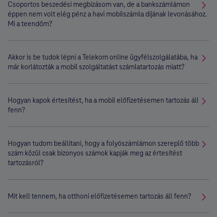
Csoportos beszedési megbízásom van, de a bankszámlámon
éppen nem volt elég pénz a havi mobilszámla díjának levonásához.
Mi a teendőm?
Akkor is be tudok lépni a Telekom online ügyfélszolgálatába, ha
már korlátozták a mobil szolgáltatást számlatartozás miatt?
Hogyan kapok értesítést, ha a mobil előfizetésemen tartozás áll
fenn?
Hogyan tudom beállítani, hogy a folyószámlámon szereplő több
szám közül csak bizonyos számok kapják meg az értesítést
tartozásról?
Mit kell tennem, ha otthoni előfizetésemen tartozás áll fenn?