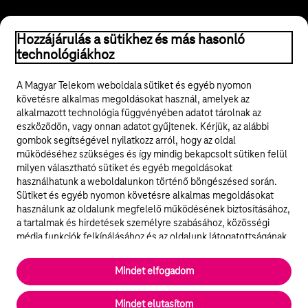
© 2026 Magyar Telekom Nyrt.
Hozzájárulás a sütikhez és más hasonló
technológiákhoz
Jogi tudnivalók
A Magyar Telekom weboldala sütiket és egyéb nyomon
követésre alkalmas megoldásokat használ, amelyek az
ÁSZF
alkalmazott technológia függvényében adatot tárolnak az
eszközödön, vagy onnan adatot gyűjtenek. Kérjük, az alábbi
Adatvédelem
gombok segítségével nyilatkozz arról, hogy az oldal
működéséhez szükséges és így mindig bekapcsolt sütiken felül
milyen választható sütiket és egyéb megoldásokat
Felhívások
használhatunk a weboldalunkon történő böngészésed során.
Sütiket és egyéb nyomon követésre alkalmas megoldásokat
Hírlevél
használunk az oldalunk megfelelő működésének biztosításához,
a tartalmak és hirdetések személyre szabásához, közösségi
Közösségi média
média funkciók felkínálásához és az oldalunk látogatottságának
elemzéséhez. A működéshez szükséges sütik
elengedhetetlenek a weboldal működéséhez és nem lehet
Cookie beállítások
Mindet elfogadom
kikapcsolni őket a weboldal látogatása során rendszerünkből. A
statisztikai, vagy marketing célú sütik segítségével bizonyos
English
Mindet elutasítom
esetekben az oldalhasználattal kapcsolatos információkat is