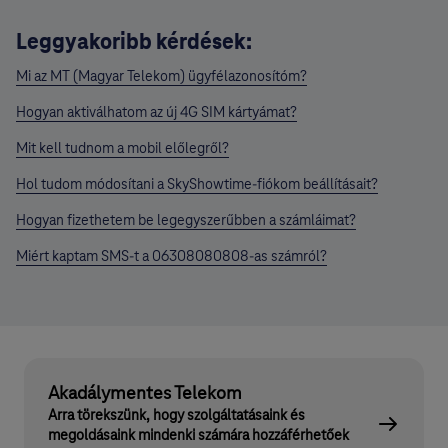
Leggyakoribb kérdések:
Mi az MT (Magyar Telekom) ügyfélazonosítóm?
Hogyan aktiválhatom az új 4G SIM kártyámat?
Mit kell tudnom a mobil előlegről?
Hol tudom módosítani a SkyShowtime-fiókom beállításait?
Hogyan fizethetem be legegyszerűbben a számláimat?
Miért kaptam SMS-t a 06308080808-as számról?
Akadálymentes Telekom
Arra törekszünk, hogy szolgáltatásaink és
megoldásaink mindenki számára hozzáférhetőek