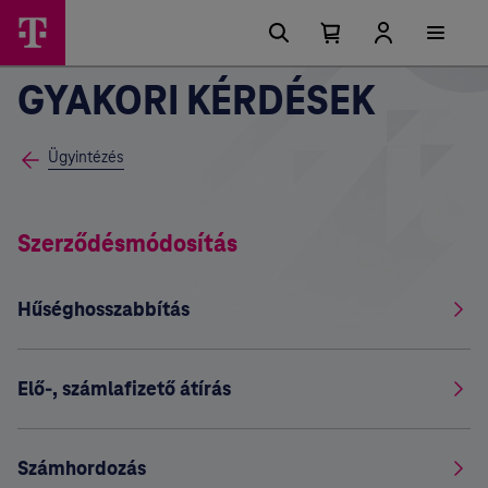
Főmenü
Ugrási
lehetőségek
Kosárban
Kosár
lenyitása
található
GYAKORI KÉRDÉSEK
elemek
száma
0
Ügyintézés
Szerződésmódosítás
Hűséghosszabbítás
Elő-, számlafizető átírás
Számhordozás