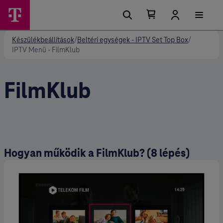
Kosárban található elemek száma 0
Kosár lenyitása
Készülékbeállítások
/
Beltéri egységek - IPTV Set Top Box
/
IPTV Menü - FilmKlub
FilmKlub
Hogyan működik a FilmKlub? (8 lépés)