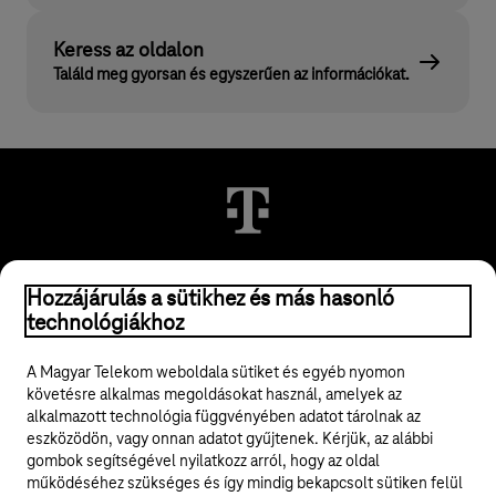
Keress az oldalon
Találd meg gyorsan és egyszerűen az információkat.
© 2026 Magyar Telekom Nyrt.
Hozzájárulás a sütikhez és más hasonló
technológiákhoz
Jogi tudnivalók
A Magyar Telekom weboldala sütiket és egyéb nyomon
követésre alkalmas megoldásokat használ, amelyek az
ÁSZF
alkalmazott technológia függvényében adatot tárolnak az
eszközödön, vagy onnan adatot gyűjtenek. Kérjük, az alábbi
Adatvédelem
gombok segítségével nyilatkozz arról, hogy az oldal
működéséhez szükséges és így mindig bekapcsolt sütiken felül