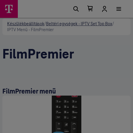
Kosárban található elemek száma 0
Kosár lenyitása
Készülékbeállítások
/
Beltéri egységek - IPTV Set Top Box
/
IPTV Menü - FilmPremier
FilmPremier
FilmPremier menü