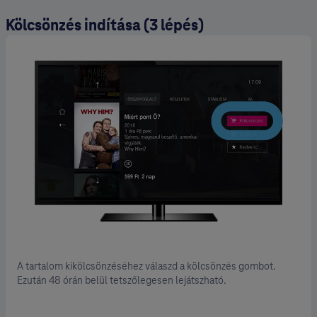
Kölcsönzés indítása (3 lépés)
A tartalom kikölcsönzéséhez válaszd a kölcsönzés gombot.
Ezután 48 órán belül tetszőlegesen lejátszható.