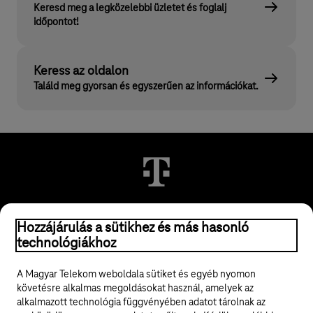
Keresd meg a legközelebbi üzletet és foglalj
időpontot!
Keress az oldalon
Találd meg gyorsan és egyszerűen az információkat.
© 2026 Magyar Telekom Nyrt.
Hozzájárulás a sütikhez és más hasonló
technológiákhoz
Jogi tudnivalók
A Magyar Telekom weboldala sütiket és egyéb nyomon
követésre alkalmas megoldásokat használ, amelyek az
ÁSZF
alkalmazott technológia függvényében adatot tárolnak az