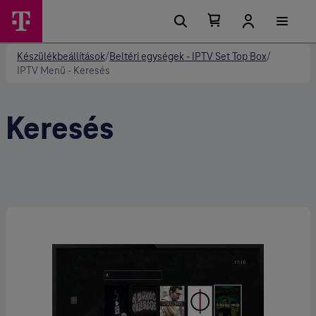
Kosárban található elemek száma 0
Kosár lenyitása
Készülékbeállítások
/
Beltéri egységek - IPTV Set Top Box
/
IPTV Menü - Keresés
Keresés