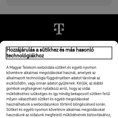
© 2026 Magyar Telekom Nyrt.
Hozzájárulás a sütikhez és más hasonló
technológiákhoz
Jogi tudnivalók
A Magyar Telekom weboldala sütiket és egyéb nyomon
követésre alkalmas megoldásokat használ, amelyek az
ÁSZF
alkalmazott technológia függvényében adatot tárolnak az
eszközödön, vagy onnan adatot gyűjtenek. Kérjük, az alábbi
Adatvédelem
gombok segítségével nyilatkozz arról, hogy az oldal
működéséhez szükséges és így mindig bekapcsolt sütiken felül
milyen választható sütiket és egyéb megoldásokat
Felhívások
használhatunk a weboldalunkon történő böngészésed során.
Sütiket és egyéb nyomon követésre alkalmas megoldásokat
Hírlevél
használunk az oldalunk megfelelő működésének biztosításához,