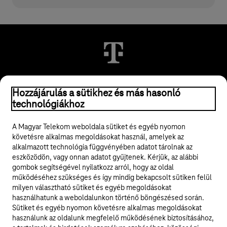
Hozzájárulás a sütikhez és más hasonló
© 2026 Magyar Telekom Nyrt.
technológiákhoz
Jogi tudnivalók
A Magyar Telekom weboldala sütiket és egyéb nyomon
követésre alkalmas megoldásokat használ, amelyek az
ÁSZF
alkalmazott technológia függvényében adatot tárolnak az
eszközödön, vagy onnan adatot gyűjtenek. Kérjük, az alábbi
Adatvédelem
gombok segítségével nyilatkozz arról, hogy az oldal
működéséhez szükséges és így mindig bekapcsolt sütiken felül
milyen választható sütiket és egyéb megoldásokat
Felhívások
használhatunk a weboldalunkon történő böngészésed során.
Sütiket és egyéb nyomon követésre alkalmas megoldásokat
Hírlevél
használunk az oldalunk megfelelő működésének biztosításához,