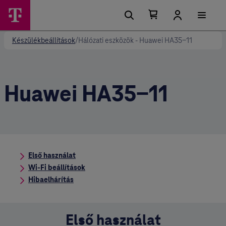
Kosárban található elemek száma 0
Kosár lenyitása
Készülékbeállítások
/
Hálózati eszközök - Huawei HA35-11
Huawei HA35-11
Első használat
Wi-Fi beállítások
Hibaelhárítás
Első használat