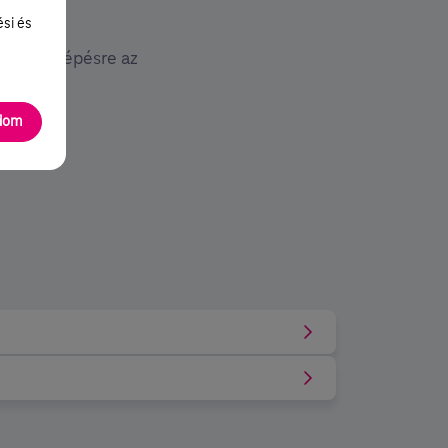
ési és
 videó
pésről lépésre az
hez.
m
adom