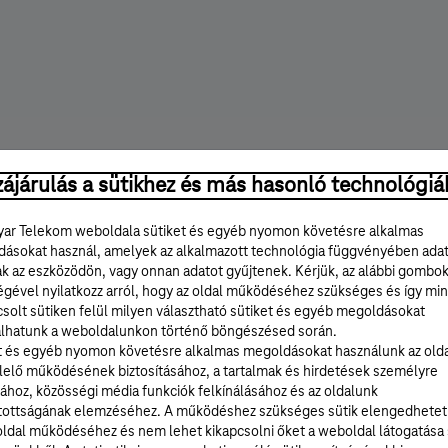
ájárulás a sütikhez és más hasonló technológiá
Útmutatók lépésről lépésre
ar Telekom weboldala sütiket és egyéb nyomon követésre alkalmas
ásokat használ, amelyek az alkalmazott technológia függvényében ada
ak az eszközödön, vagy onnan adatot gyűjtenek. Kérjük, az alábbi gombo
égével nyilatkozz arról, hogy az oldal működéséhez szükséges és így min
solt sütiken felül milyen választható sütiket és egyéb megoldásokat
utatók
lhatunk a weboldalunkon történő böngészésed során.
t és egyéb nyomon követésre alkalmas megoldásokat használunk az old
elő működésének biztosításához, a tartalmak és hirdetések személyre
ához, közösségi média funkciók felkínálásához és az oldalunk
tottságának elemzéséhez. A működéshez szükséges sütik elengedhetet
ldal működéséhez és nem lehet kikapcsolni őket a weboldal látogatása