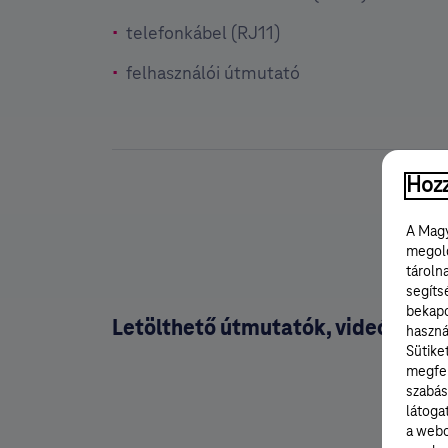
telefonkábel (RJ11)
felhasználói útmutató
Hozz
A Magy
megold
tároln
segíts
bekapc
Letölthető útmutatók, videó bem
haszná
Sütike
megfel
szabás
látoga
a webo