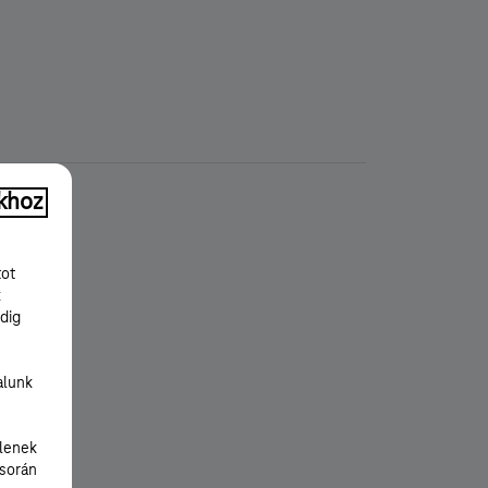
khoz
tot
k
dig
alunk
lenek
 során