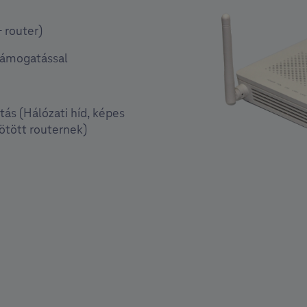
+ router)
támogatással
s (Hálózati híd, képes
ötött routernek)