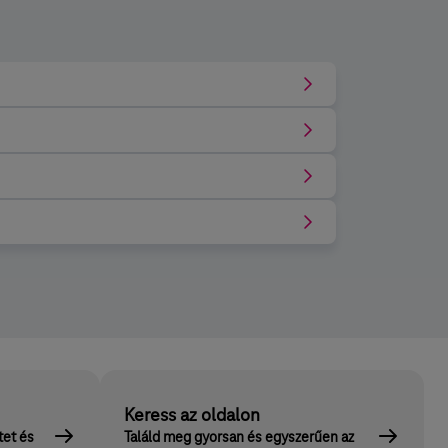
Keress az oldalon
tet és
Találd meg gyorsan és egyszerűen az