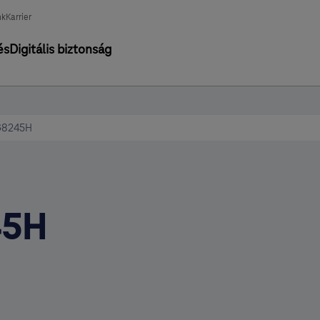
nk
Karrier
és
Digitális biztonság
HG8245H
45H