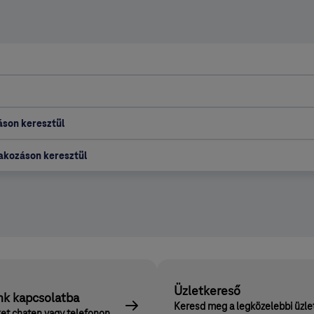
áson keresztül
lakozáson keresztül
Üzletkereső
nk kapcsolatba
Keresd meg a legközelebbi üzle