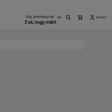
Keresés
Kosárban található elemek száma 0
Kosár lenyitása
Szia, jelentkezz be!
Belépés
3 ok, hogy miért