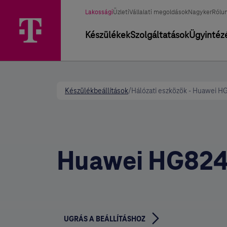
Üzletág választó
Kiválasztott üzletág
Lakossági
Üzleti
Vállalati megoldások
Nagyker
Rólu
Elsődleges navigáció
Készülékek
Szolgáltatások
Ügyintéz
Készülékbeállítások
/
Hálózati eszközök - Huawei 
Huawei HG82
UGRÁS A BEÁLLÍTÁSHOZ