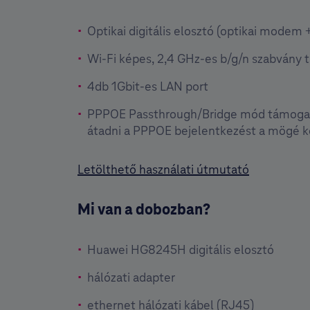
Optikai digitális elosztó (optikai modem 
Wi-Fi képes, 2,4 GHz-es b/g/n szabvány 
4db 1Gbit-es LAN port
PPPOE Passthrough/Bridge mód támogatá
átadni a PPPOE bejelentkezést a mögé k
Letölthető használati útmutató
Mi van a dobozban?
Huawei HG8245H digitális elosztó
hálózati adapter
ethernet hálózati kábel (RJ45)