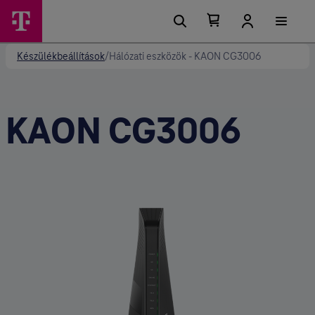
Kosárban található elemek száma 0
Kosár lenyitása
Készülékbeállítások
/
Hálózati eszközök - KAON CG3006
KAON CG3006