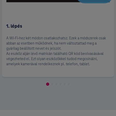
1. lépés
A Wi-Fi-hez két módon csatlakozhatsz. Ezek a módszerek csak
abban az esetben működnek, ha nem változtattad meg a
gyárilag beállított nevet és jelszót.
Az eszköz alján lévő matricán található QR kód beolvasásával
végezheted el. Ezt olyan eszközökkel tudod megcsinálni,
amelyek kamerával rendelkeznek pl. telefon, tablet.