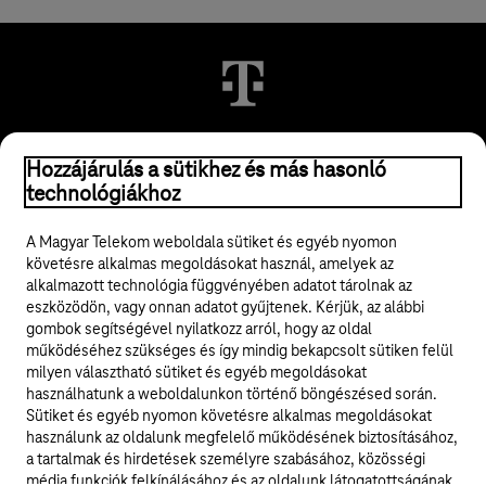
© 2026 Magyar Telekom Nyrt.
Hozzájárulás a sütikhez és más hasonló
technológiákhoz
Jogi tudnivalók
A Magyar Telekom weboldala sütiket és egyéb nyomon
követésre alkalmas megoldásokat használ, amelyek az
ÁSZF
alkalmazott technológia függvényében adatot tárolnak az
eszközödön, vagy onnan adatot gyűjtenek. Kérjük, az alábbi
Adatvédelem
gombok segítségével nyilatkozz arról, hogy az oldal
működéséhez szükséges és így mindig bekapcsolt sütiken felül
milyen választható sütiket és egyéb megoldásokat
Felhívások
használhatunk a weboldalunkon történő böngészésed során.
Sütiket és egyéb nyomon követésre alkalmas megoldásokat
Hírlevél
használunk az oldalunk megfelelő működésének biztosításához,
a tartalmak és hirdetések személyre szabásához, közösségi
Közösségi média
média funkciók felkínálásához és az oldalunk látogatottságának