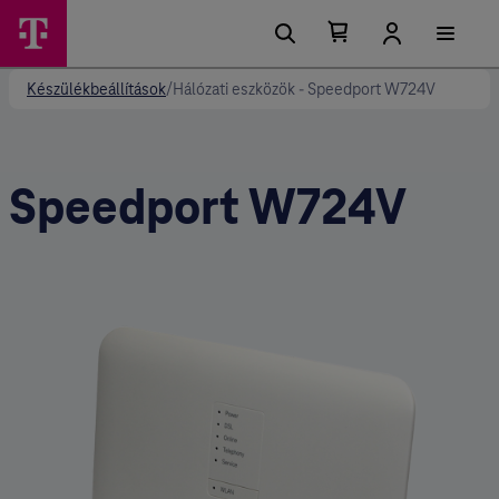
Kosárban található elemek száma 0
Kosár lenyitása
Készülékbeállítások
/
Hálózati eszközök - Speedport W724V
Speedport W724V