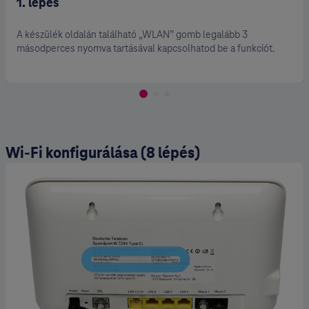
2. lépés
b 3
A sikeres bekapcsolást digitális elosztó előlapján
funkciót.
ellenőrizheted, ahol a „WLAN” LED-nek kell világí
Wi-Fi konfigurálása (8 lépés)