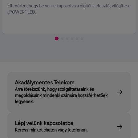
ogy be van-e kapcsolva a digitális elosztó, világít-e a
Ellenőrizd
D.
Akadálymentes Telekom
Arra törekszünk, hogy szolgáltatásaink és
megoldásaink mindenki számára hozzáférhetőek
legyenek.
Lépj velünk kapcsolatba
Keress minket chaten vagy telefonon.