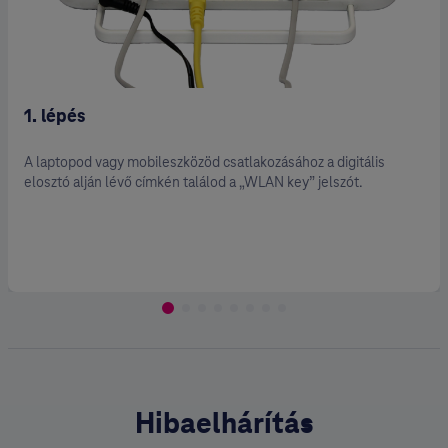
2. lépés
 a digitális
A Wi-Fi kapcsolathoz egyedi jelszót is létre
 jelszót.
konfigurációs felületen (192.168.1.254).
Hibaelhárítás