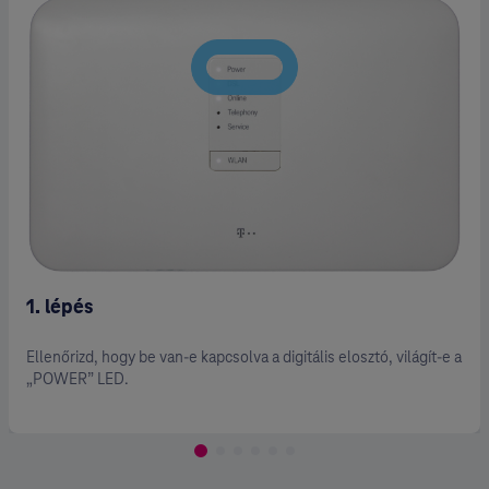
2. lépé
ogy be van-e kapcsolva a digitális elosztó, világít-e a
Ellenőrizd
D.