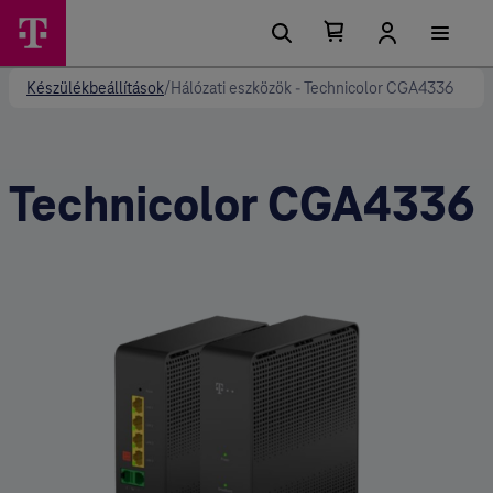
Kosárban található elemek száma 0
Kosár lenyitása
Készülékbeállítások
/
Hálózati eszközök - Technicolor CGA4336
Technicolor CGA4336