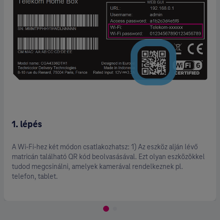
1. lépés
A Wi-Fi-hez két módon csatlakozhatsz: 1) Az eszköz alján lévő
matricán található QR kód beolvasásával. Ezt olyan eszközökkel
tudod megcsinálni, amelyek kamerával rendelkeznek pl.
telefon, tablet.