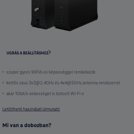
UGRÁS A BEÁLLÍTÁSHOZ
szuper gyors WiFi6-os képességgel rendelkezik
kettős sávú 3x3@2.4GHz és 4x4@5GHz antenna rendszerrel
akár 1Gbit/s sebességet is biztosít Wi-Fi-n
Letölthető használati útmutató
Mi van a dobozban?