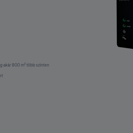
g akár 800 m² több szinten
rt