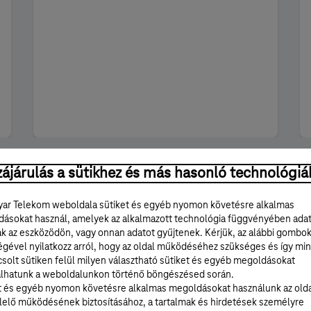
ájárulás a sütikhez és más hasonló technológiá
Hálózatbeállítás és korlátozás
ar Telekom weboldala sütiket és egyéb nyomon követésre alkalmas
ásokat használ, amelyek az alkalmazott technológia függvényében ada
ak az eszközödön, vagy onnan adatot gyűjtenek. Kérjük, az alábbi gombo
égével nyilatkozz arról, hogy az oldal működéséhez szükséges és így min
solt sütiken felül milyen választható sütiket és egyéb megoldásokat
 számára (7 lépés)
lhatunk a weboldalunkon történő böngészésed során.
t és egyéb nyomon követésre alkalmas megoldásokat használunk az old
elő működésének biztosításához, a tartalmak és hirdetések személyre