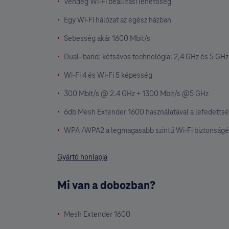
Vendég Wi-Fi beállítási lehetőség
Egy Wi-Fi hálózat az egész házban
Sebesség akár 1600 Mbit/s
Dual- band: kétsávos technológia: 2,4 GHz és 5 GHz
Wi-Fi 4 és Wi-Fi 5 képesség
300 Mbit/s @ 2.4 GHz + 1300 Mbit/s @5 GHz
6db Mesh Extender 1600 használatával a lefedettsé
WPA /WPA2 a legmagasabb szintű Wi-Fi biztonságé
Gyártó honlapja
Mi van a dobozban?
Mesh Extender 1600