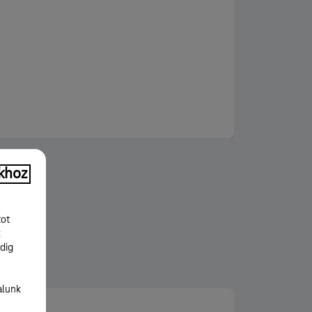
khoz
tot
k
dig
alunk