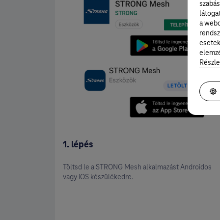
szabás
látoga
a webo
rendsz
esetek
elemzé
Részle
1. lépés
Töltsd le a STRONG Mesh alkalmazást Androidos
vagy iOS készülékedre.