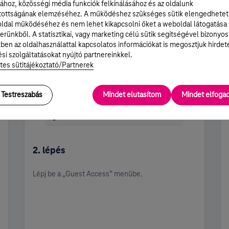
ához, közösségi média funkciók felkínálásához és az oldalunk
tottságának elemzéséhez. A működéshez szükséges sütik elengedhetet
ldal működéséhez és nem lehet kikapcsolni őket a weboldal látogatása
erünkből. A statisztikai, vagy marketing célú sütik segítségével bizonyos
ben az oldalhasználattal kapcsolatos információkat is megosztjuk hirdet
si szolgáltatásokat nyújtó partnereinkkel.
tes sütitájékoztató/Partnerek
Testreszabás
Mindet elutasítom
Mindet elfog
2. lépés
Lépj be a „Guest Access” menübe.