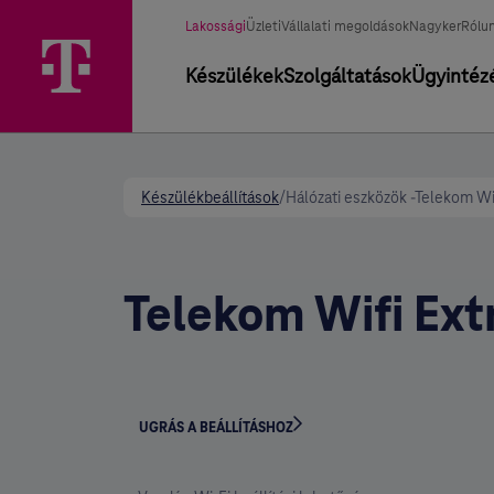
Üzletág választó
Kiválasztott üzletág
Lakossági
Üzleti
Vállalati megoldások
Nagyker
Rólu
Elsődleges navigáció
Készülékek
Szolgáltatások
Ügyintéz
Készülékbeállítások
/
Hálózati eszközök -Telekom W
Telekom Wifi Ext
UGRÁS A BEÁLLÍTÁSHOZ