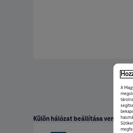
Hozz
A Magy
megold
tároln
segíts
bekapc
Külön hálózat beállítása vendégek
haszná
Sütike
megfel