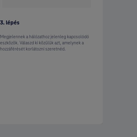
3. lépés
4. lépés
Megjelennek a hálózathoz jelenleg kapcsolódó
Ezen a kép
eszközök. Válaszd ki közülük azt, amelynek a
szabályok
hozzáférését korlátozni szeretnéd.
- Megadha
kapcsolódn
gyermeked 
- Válaszd 
hogy mely
Ha minden
akkor a „R
- Ha teljes
hálózatról
válasz.