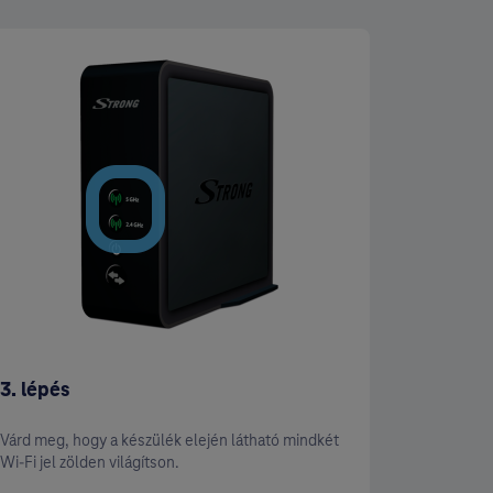
3. lépés
4. lépés
Várd meg, hogy a készülék elején látható mindkét
Töltsd le
Wi-Fi jel zölden világítson.
vagy iOS 