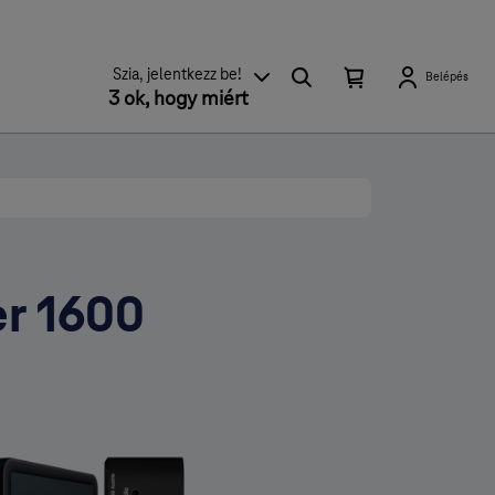
Keresés
Kosárban található elemek száma 0
Kosár lenyitása
Szia, jelentkezz be!
Belépés
3 ok, hogy miért
er 1600