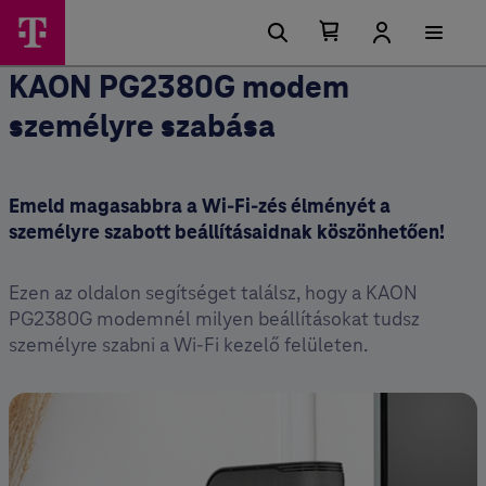
Kosárban található elemek száma 0
Kosár lenyitása
KAON PG2380G modem
személyre szabása
Emeld magasabbra a Wi-Fi-zés élményét a
személyre szabott beállításaidnak köszönhetően!
Ezen az oldalon segítséget találsz, hogy a KAON
PG2380G modemnél milyen beállításokat tudsz
személyre szabni a Wi-Fi kezelő felületen.