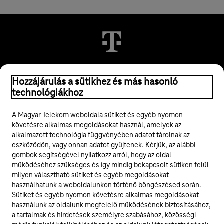
© 2026 Magyar Telekom Nyrt.
Hozzájárulás a sütikhez és más hasonló
technológiákhoz
Jogi tudnivalók
A Magyar Telekom weboldala sütiket és egyéb nyomon
követésre alkalmas megoldásokat használ, amelyek az
ÁSZF
alkalmazott technológia függvényében adatot tárolnak az
eszközödön, vagy onnan adatot gyűjtenek. Kérjük, az alábbi
Adatvédelem
gombok segítségével nyilatkozz arról, hogy az oldal
működéséhez szükséges és így mindig bekapcsolt sütiken felül
milyen választható sütiket és egyéb megoldásokat
Felhívások
használhatunk a weboldalunkon történő böngészésed során.
Sütiket és egyéb nyomon követésre alkalmas megoldásokat
Hírlevél
használunk az oldalunk megfelelő működésének biztosításához,
a tartalmak és hirdetések személyre szabásához, közösségi