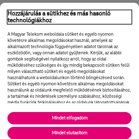
Hozzájárulás a sütikhez és más hasonló
technológiákhoz
A Magyar Telekom weboldala sütiket és egyéb nyomon
követésre alkalmas megoldásokat használ, amelyek az
alkalmazott technológia függvényében adatot tárolnak az
eszközödön, vagy onnan adatot gyűjtenek. Kérjük, az alábbi
gombok segítségével nyilatkozz arról, hogy az oldal
működéséhez szükséges és így mindig bekapcsolt sütiken felül
milyen választható sütiket és egyéb megoldásokat
használhatunk a weboldalunkon történő böngészésed során.
Sütiket és egyéb nyomon követésre alkalmas megoldásokat
használunk az oldalunk megfelelő működésének biztosításához,
a tartalmak és hirdetések személyre szabásához, közösségi
média funkciók felkínálásához és az oldalunk látogatottságának
elemzéséhez. A működéshez szükséges sütik
elengedhetetlenek a weboldal működéséhez és nem lehet
Mindet elfogadom
kikapcsolni őket a weboldal látogatása során rendszerünkből. A
statisztikai, vagy marketing célú sütik segítségével bizonyos
Mindet elutasítom
esetekben az oldalhasználattal kapcsolatos információkat is