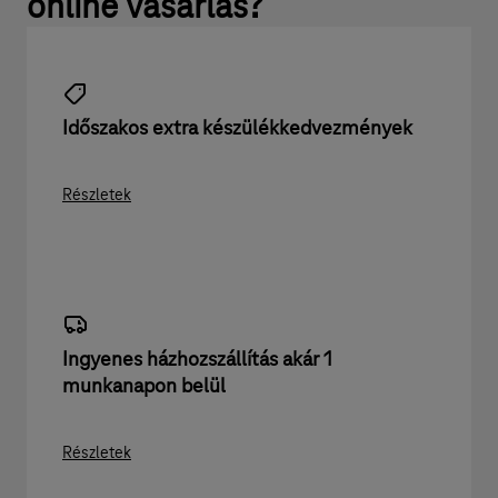
online vásárlás?
Időszakos extra készülék­kedvez­mények
Részletek
Ingyenes házhoz­szállítás akár 1
munkanapon belül
Részletek