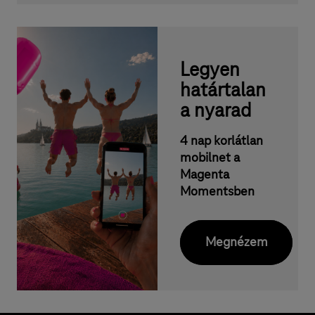
l
i
n
Legyen
e
határtalan
k
a nyarad
e
d
4 nap korlátlan
mobilnet a
v
Magenta
e
Momentsben
z
m
Megnézem
é
n
n