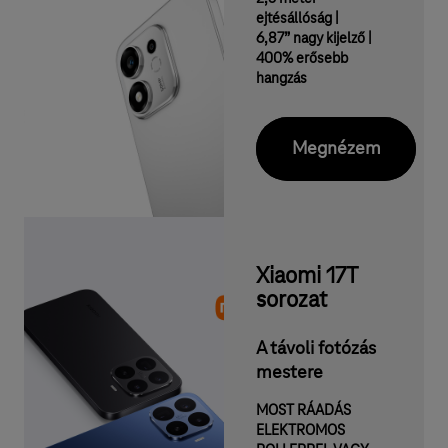
g
ejtésállóság |
i
6,87” nagy kijelző |
400% erősebb
s
hangzás
z
o
Megnézem
l
g
á
l
Xiaomi 17T
t
sorozat
a
A távoli fotózás
t
mestere
á
MOST RÁADÁS
s
ELEKTROMOS