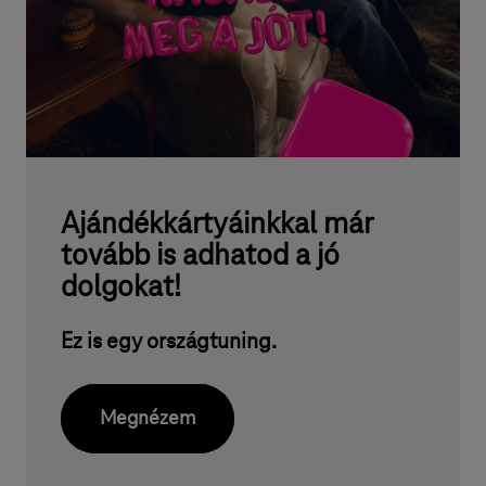
V
,
k
é
s
z
ü
Ajándékkártyáinkkal már
tovább is adhatod a jó
l
dolgokat!
é
k
Ez is egy országtuning.
e
k
Megnézem
o
n