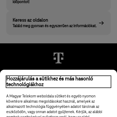
időpontot!
Keress az oldalon
Találd meg gyorsan és egyszerűen az információkat.
© 2026 Magyar Telekom Nyrt.
Hozzájárulás a sütikhez és más hasonló
technológiákhoz
Jogi tudnivalók
A Magyar Telekom weboldala sütiket és egyéb nyomon
követésre alkalmas megoldásokat használ, amelyek az
ÁSZF
alkalmazott technológia függvényében adatot tárolnak az
eszközödön, vagy onnan adatot gyűjtenek. Kérjük, az alábbi
Adatvédelem