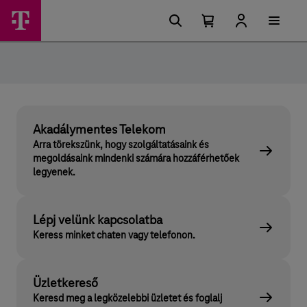
Ugrási
Telekom
Főmenü
lehetőségek
Kosárban
Kosár
Most
található
lenyitása
elemek
száma
0
Akadálymentes Telekom
Arra törekszünk, hogy szolgáltatásaink és
megoldásaink mindenki számára hozzáférhetőek
legyenek.
Lépj velünk kapcsolatba
Keress minket chaten vagy telefonon.
Üzletkereső
Keresd meg a legközelebbi üzletet és foglalj