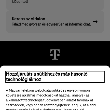
időpontot!
Keress az oldalon
Találd meg gyorsan és egyszerűen az információkat.
© 2026 Magyar Telekom Nyrt.
Hozzájárulás a sütikhez és más hasonló
technológiákhoz
Jogi tudnivalók
A Magyar Telekom weboldala sütiket és egyéb nyomon
követésre alkalmas megoldásokat használ, amelyek az
ÁSZF
alkalmazott technológia függvényében adatot tárolnak az
eszközödön, vagy onnan adatot gyűjtenek. Kérjük, az alábbi
Adatvédelem