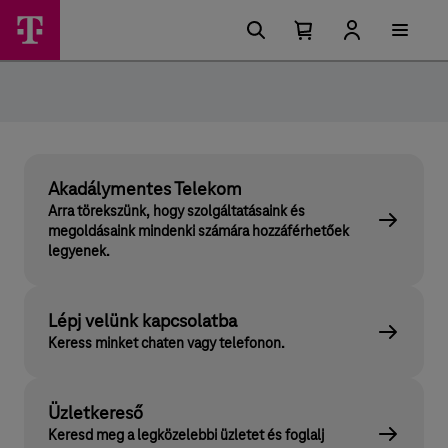
Ugrási
Telekom
Főmenü
lehetőségek
Kosárban
Kosár
Most
található
lenyitása
elemek
száma
0
Akadálymentes Telekom
Arra törekszünk, hogy szolgáltatásaink és
megoldásaink mindenki számára hozzáférhetőek
legyenek.
Lépj velünk kapcsolatba
Keress minket chaten vagy telefonon.
Üzletkereső
Keresd meg a legközelebbi üzletet és foglalj